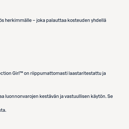
ös herkimmälle – joka palauttaa kosteuden yhdellä
ction Girl™ on riippumattomasti laastaritestattu ja
a luonnonvarojen kestävän ja vastuullisen käytön. Se
ta.