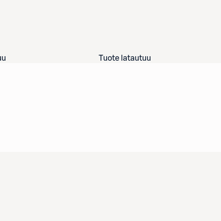
uu
Tuote latautuu