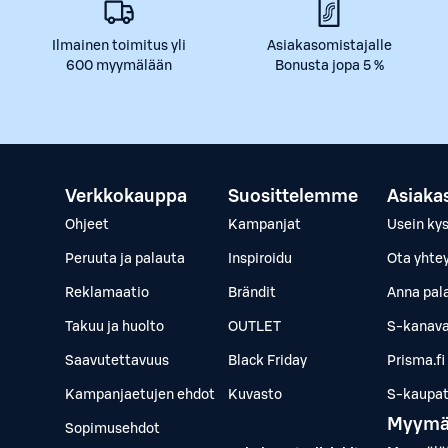
Ilmainen toimitus yli
Asiakasomistajalle
600 myymälään
Bonusta jopa 5 %
Verkkokauppa
Suosittelemme
Asiaka
Ohjeet
Kampanjat
Usein ky
Peruuta ja palauta
Inspiroidu
Ota yhte
Reklamaatio
Brändit
Anna pal
Takuu ja huolto
OUTLET
S-kanava
Saavutettavuus
Black Friday
Prisma.fi
Kampanjaetujen ehdot
Kuvasto
S-kaupat.
Myymä
Sopimusehdot