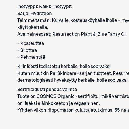
Ihotyyppi: Kaikki ihotyypit
Sarja: Hydration
Teimme tämän: Kuivalle, kosteusköyhälle iholle – my
käyttökerralla.
Avainainesosat: Resurrection Plant & Blue Tansy Oil
- Kosteuttaa
- Silottaa
- Pehmentää
Kliinisesti todistettu herkälle iholle sopivaksi
Kuten muutkin Pai Skincare -sarjan tuotteet, Resurre
dermatologisesti hyväksytty herkälle iholle sopivaksi.
Sertifioidusti puhdas valinta
Tuote on COSMOS Organic -sertifioitu, mikä varmista
on lisäksi eläinkokeeton ja vegaaninen.
*Yhden viikon riippumaton kuluttajatutkimus, 55 nais