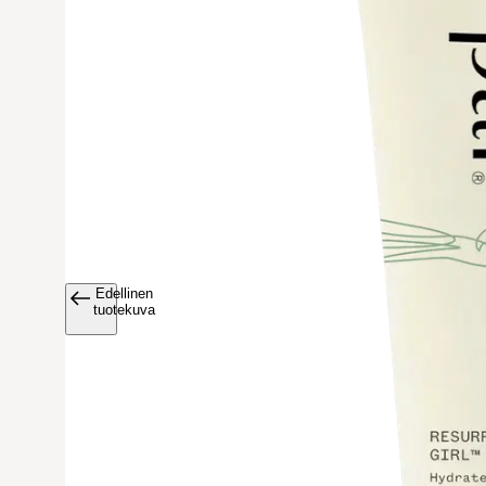
Edellinen
Avaa tuoteku
tuotekuva