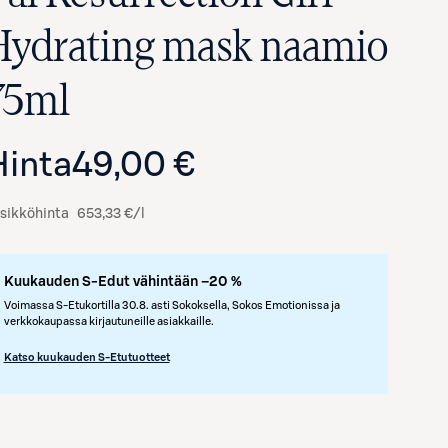
Hydrating mask naamio
75ml
Hinta
49,00 €
sikköhinta
653,33 €/l
Kuukauden S-Edut vähintään –20 %
Avaa tuotekuva suurennettuna
Voimassa S-Etukortilla 30.8. asti Sokoksella, Sokos Emotionissa ja
verkkokaupassa kirjautuneille asiakkaille.
Katso kuukauden S-Etutuotteet