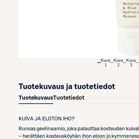
Kuva
Kuva
Kuva
1
2
3
Tuotekuvaus ja tuotetiedot
Tuotekuvaus
Tuotetiedot
KUIVA JA ELOTON IHO?
Runsas geelinaamio, joka palauttaa kosteuden kuivalle
– herättäen kosteusköyhän ihon eloon jo kymmeness