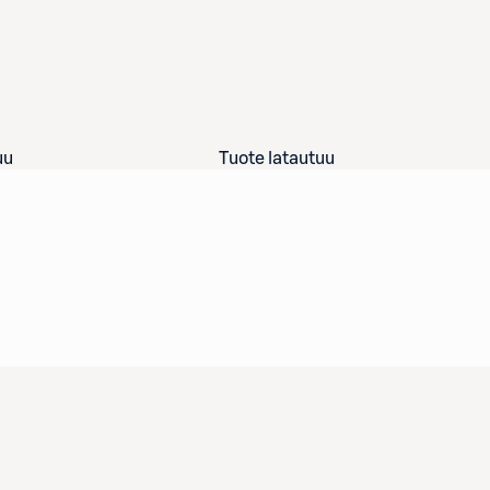
uu
Tuote latautuu