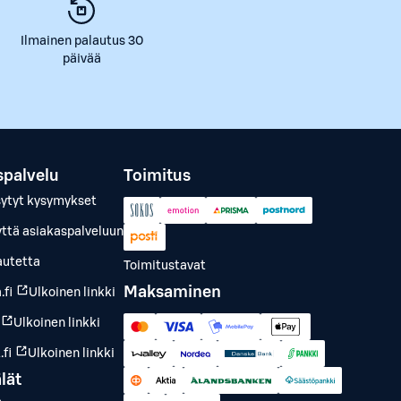
Ilmainen palautus 30
päivää
spalvelu
Toimitus
sytyt kysymykset
yttä asiakaspalveluun
autetta
Toimitustavat
Maksaminen
.fi
Ulkoinen linkki
Ulkoinen linkki
fi
Ulkoinen linkki
lät