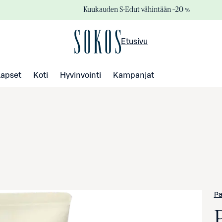
Kuukauden S-Edut vähintään –20 %
Etusivu
Lapset
Koti
Hyvinvointi
Kampanjat
Pa