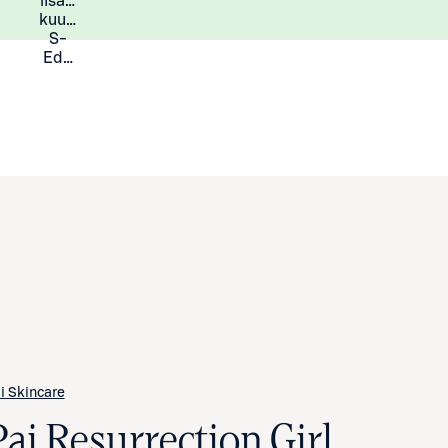
lisää
Lisätietoja
kuukauden
S-
Eduista
i Skincare
Pai Resurrection Girl