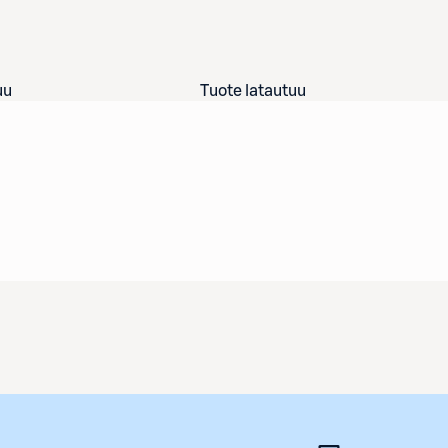
uu
Tuote latautuu