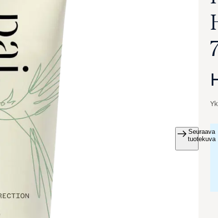
Yk
Seuraava
va suurennettuna
tuotekuva