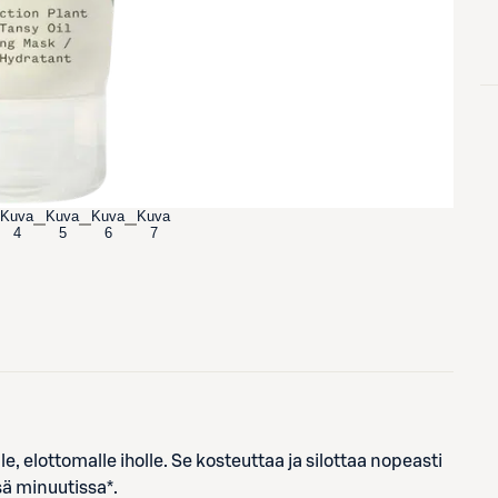
Kuva
Kuva
Kuva
Kuva
4
5
6
7
, elottomalle iholle. Se kosteuttaa ja silottaa nopeasti
ä minuutissa*.