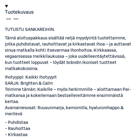
Tuotekuvaus
TUTUSTU SANKAREIHIN.
Tämä aloituspakkaus sisältää neljä myydyintä tuotettamme,
jotka puhdistavat, rauhoittavat ja kirkastavat ihoa – ja auttavat
sinua matkalla kohti itsevarmaa ihonhoitoa. Kirkkaassa,
vegaanisessa meikkilaukussa – joka uudelleentäytettävissä,
kun tuotteet loppuvat – löydät brändin ikoniset tuotteet
matkakokoisina.
Ihotyyppi: Kaikki ihotyypit
SARJA: Brighten & Calm
Teimme tämän: Kaikille – myös herkimmille – aloittamaan Pai-
matkansa ja kokeilemaan bestsellereitämme ensimmäistä
kertaa.
Avainainesosat: Ruusunmarja, kamomilla, hyaluronihappo &
merilevä
- Puhdistaa
- Rauhoittaa
- Kirkastaa