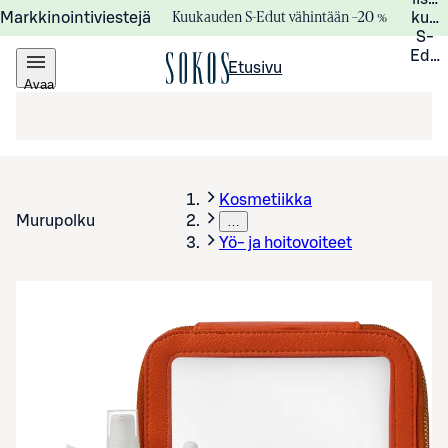
Kuukauden S-Edut vähintään –20 %
Markkinointiviestejä
kuuk
S-
Edui
Etusivu
Avaa
valikko
Kosmetiikka
Murupolku
…
Yö- ja hoitovoiteet