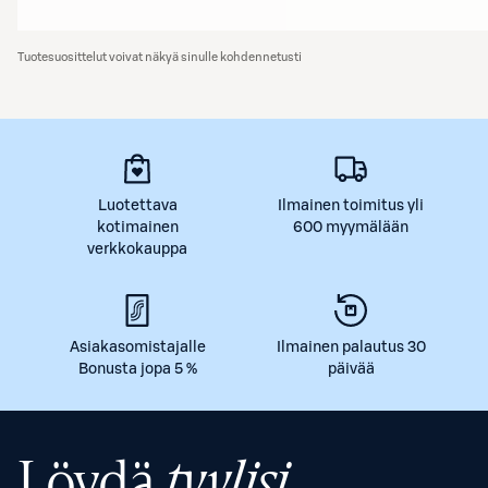
Tuotesuosittelut voivat näkyä sinulle kohdennetusti
Luotettava
Ilmainen toimitus yli
kotimainen
600 myymälään
verkkokauppa
Asiakasomistajalle
Ilmainen palautus 30
Bonusta jopa 5 %
päivää
Löydä
tyylisi.