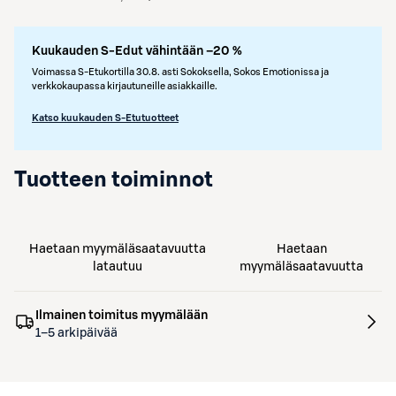
Kuukauden S-Edut vähintään –20 %
Voimassa S-Etukortilla 30.8. asti Sokoksella, Sokos Emotionissa ja
verkkokaupassa kirjautuneille asiakkaille.
Katso kuukauden S-Etutuotteet
Tuotteen toiminnot
Haetaan myymäläsaatavuutta
Haetaan
latautuu
myymäläsaatavuutta
Ilmainen toimitus myymälään
1–5 arkipäivää