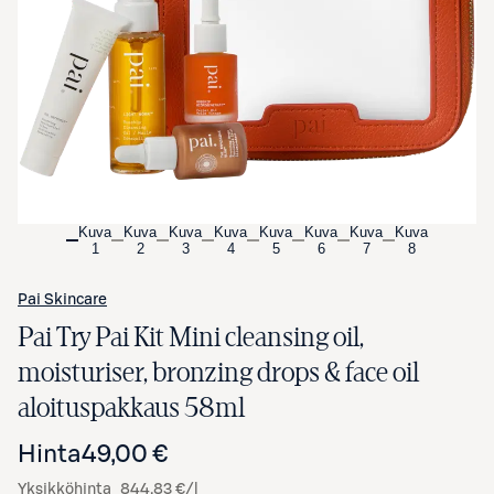
Avaa tuotekuva suurennettuna
Kuva
Kuva
Kuva
Kuva
Kuva
Kuva
Kuva
Kuva
1
2
3
4
5
6
7
8
Pai Skincare
Pai Try Pai Kit Mini cleansing oil,
moisturiser, bronzing drops & face oil
aloituspakkaus 58ml
Hinta
49,00 €
Yksikköhinta
844,83 €/l