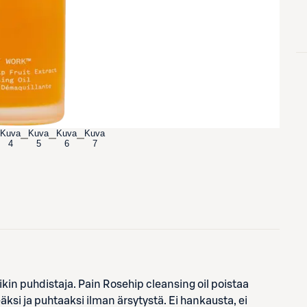
Kuva
Kuva
Kuva
Kuva
4
5
6
7
in puhdistaja. Pain Rosehip cleansing oil poistaa
ksi ja puhtaaksi ilman ärsytystä. Ei hankausta, ei