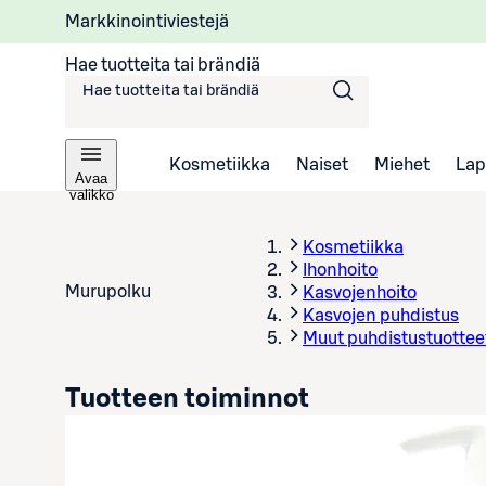
Markkinointiviestejä
Hae tuotteita tai brändiä
Kosmetiikka
Naiset
Miehet
Lap
Avaa
valikko
Kosmetiikka
Ihonhoito
Murupolku
Kasvojenhoito
Kasvojen puhdistus
Muut puhdistustuottee
Tuotteen toiminnot