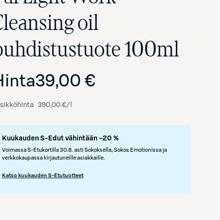
Cleansing oil
puhdistustuote 100ml
Hinta
39,00 €
sikköhinta
390,00 €/l
Kuukauden S-Edut vähintään –20 %
Avaa tuotekuva suurennettuna
Voimassa S-Etukortilla 30.8. asti Sokoksella, Sokos Emotionissa ja
verkkokaupassa kirjautuneille asiakkaille.
Katso kuukauden S-Etutuotteet