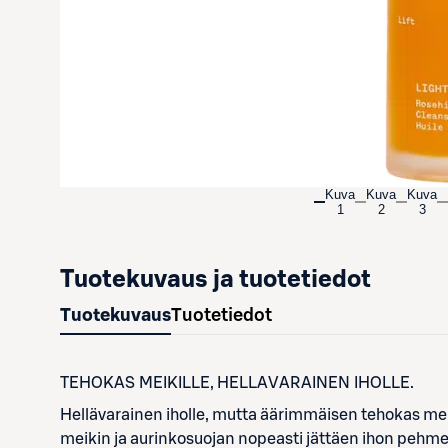
Kuva
Kuva
Kuva
1
2
3
Tuotekuvaus ja tuotetiedot
Tuotekuvaus
Tuotetiedot
TEHOKAS MEIKILLE, HELLAVARAINEN IHOLLE.
Hellävarainen iholle, mutta äärimmäisen tehokas meik
meikin ja aurinkosuojan nopeasti jättäen ihon pehmeä