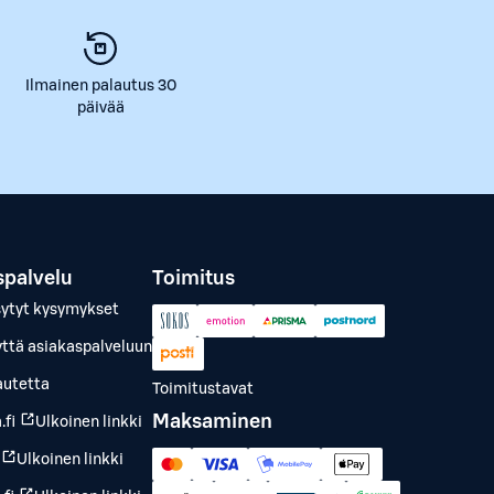
Ilmainen palautus 30
päivää
spalvelu
Toimitus
sytyt kysymykset
yttä asiakaspalveluun
autetta
Toimitustavat
Maksaminen
.fi
Ulkoinen linkki
Ulkoinen linkki