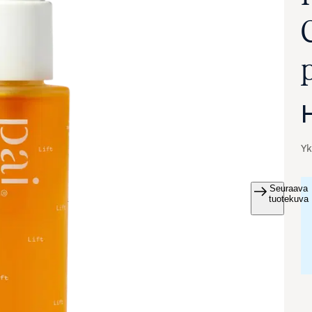
Yk
Seuraava
va suurennettuna
tuotekuva