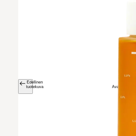
Edellinen
Avaa tuoteku
tuotekuva