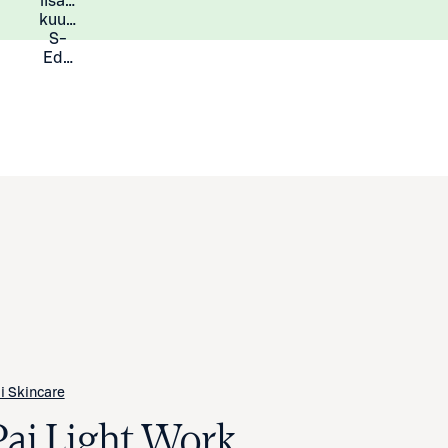
lisää
Lisätietoja
kuukauden
S-
Eduista
i Skincare
Pai Light Work