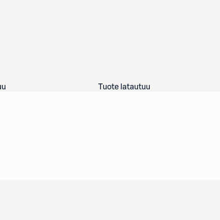
uu
Tuote latautuu