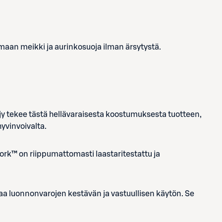
aan meikki ja aurinkosuoja ilman ärsytystä.
y tekee tästä hellävaraisesta koostumuksesta tuotteen,
yvinvoivalta.
ork™ on riippumattomasti laastaritestattu ja
a luonnonvarojen kestävän ja vastuullisen käytön. Se