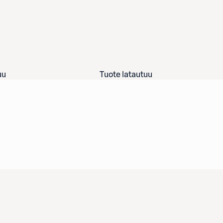
uu
Tuote latautuu