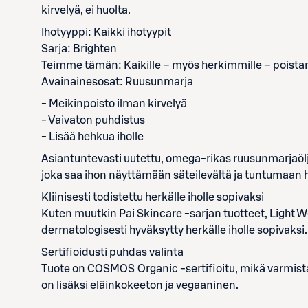
kirvelyä, ei huolta.
Ihotyyppi: Kaikki ihotyypit
Sarja: Brighten
Teimme tämän: Kaikille – myös herkimmille – poistam
Avainainesosat: Ruusunmarja
- Meikinpoisto ilman kirvelyä
- Vaivaton puhdistus
- Lisää hehkua iholle
Asiantuntevasti uutettu, omega-rikas ruusunmarjaölj
joka saa ihon näyttämään säteilevältä ja tuntumaan h
Kliinisesti todistettu herkälle iholle sopivaksi
Kuten muutkin Pai Skincare -sarjan tuotteet, Light W
dermatologisesti hyväksytty herkälle iholle sopivaksi.
Sertifioidusti puhdas valinta
Tuote on COSMOS Organic -sertifioitu, mikä varmista
on lisäksi eläinkokeeton ja vegaaninen.