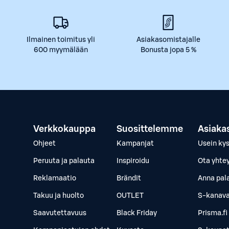
Ilmainen toimitus yli
Asiakasomistajalle
600 myymälään
Bonusta jopa 5 %
Verkkokauppa
Suosittelemme
Asiaka
Ohjeet
Kampanjat
Usein ky
Peruuta ja palauta
Inspiroidu
Ota yhte
Reklamaatio
Brändit
Anna pal
Takuu ja huolto
OUTLET
S-kanava
Saavutettavuus
Black Friday
Prisma.fi