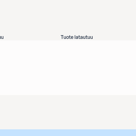
uu
Tuote latautuu