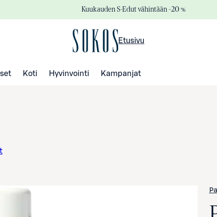
Kuukauden S-Edut vähintään –20 %
Etusivu
set
Koti
Hyvinvointi
Kampanjat
t
Pa