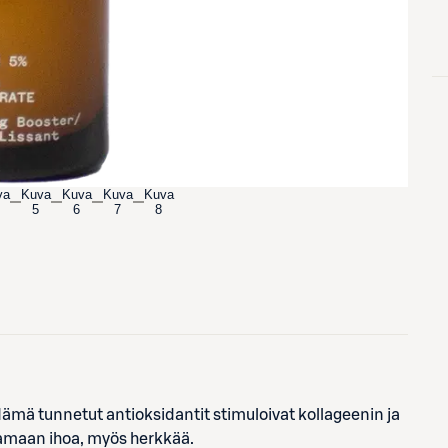
va
Kuva
Kuva
Kuva
Kuva
5
6
7
8
. Nämä tunnetut antioksidantit stimuloivat kollageenin ja
ttamaan ihoa, myös herkkää.