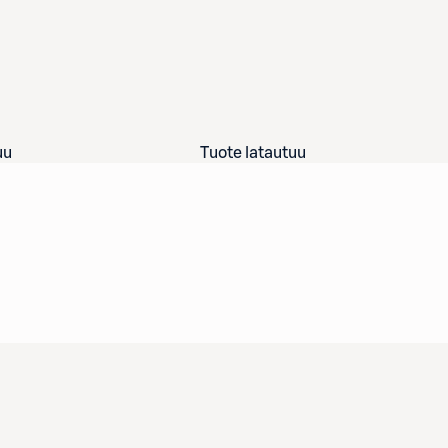
uu
Tuote latautuu