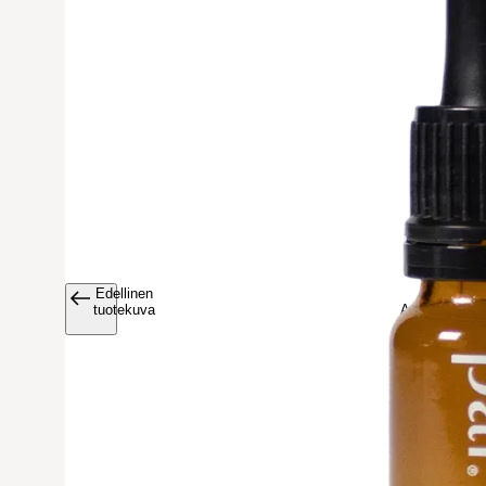
Edellinen
Avaa tuoteku
tuotekuva