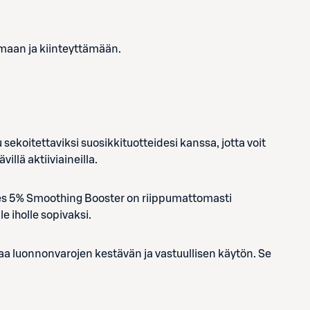
amaan ja kiinteyttämään.
sekoitettaviksi suosikkituotteidesi kanssa, jotta voit
villä aktiiviaineilla.
des 5% Smoothing Booster on riippumattomasti
e iholle sopivaksi.
a luonnonvarojen kestävän ja vastuullisen käytön. Se