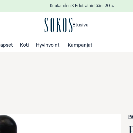
Kuukauden S-Edut vähintään –20 %
Etusivu
Lapset
Koti
Hyvinvointi
Kampanjat
Pa