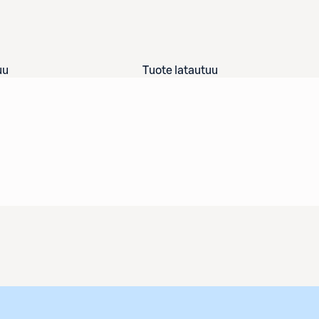
uu
Tuote latautuu