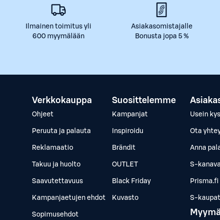
Ilmainen toimitus yli
Asiakasomistajalle
600 myymälään
Bonusta jopa 5 %
Verkkokauppa
Suosittelemme
Asiaka
Ohjeet
Kampanjat
Usein ky
Peruuta ja palauta
Inspiroidu
Ota yhte
Reklamaatio
Brändit
Anna pal
Takuu ja huolto
OUTLET
S-kanava
Saavutettavuus
Black Friday
Prisma.fi
Kampanjaetujen ehdot
Kuvasto
S-kaupat.
Myymä
Sopimusehdot