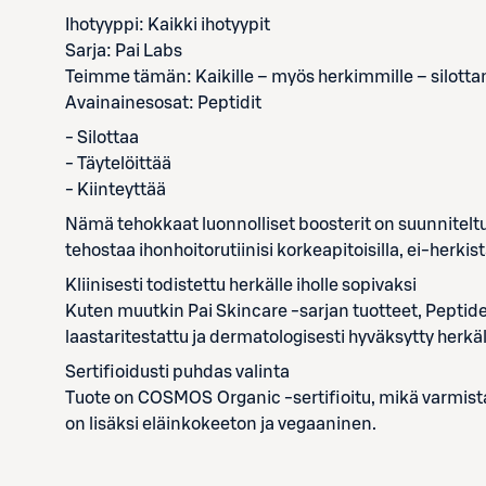
Ihotyyppi: Kaikki ihotyypit
Sarja: Pai Labs
Teimme tämän: Kaikille – myös herkimmille – silott
Avainainesosat: Peptidit
- Silottaa
- Täytelöittää
- Kiinteyttää
Nämä tehokkaat luonnolliset boosterit on suunniteltu 
tehostaa ihonhoitorutiinisi korkeapitoisilla, ei-herkistä
Kliinisesti todistettu herkälle iholle sopivaksi
Kuten muutkin Pai Skincare -sarjan tuotteet, Pepti
laastaritestattu ja dermatologisesti hyväksytty herkäll
Sertifioidusti puhdas valinta
Tuote on COSMOS Organic -sertifioitu, mikä varmista
on lisäksi eläinkokeeton ja vegaaninen.