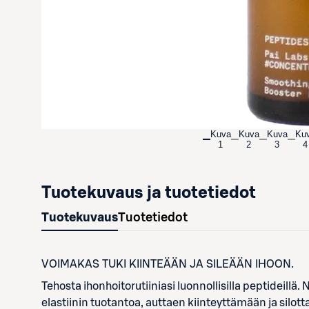
Kuva
Kuva
Kuva
Ku
1
2
3
4
Tuotekuvaus ja tuotetiedot
Tuotekuvaus
Tuotetiedot
VOIMAKAS TUKI KIINTEÄÄN JA SILEÄÄN IHOON.
Tehosta ihonhoitorutiiniasi luonnollisilla peptideillä
elastiinin tuotantoa, auttaen kiinteyttämään ja silo