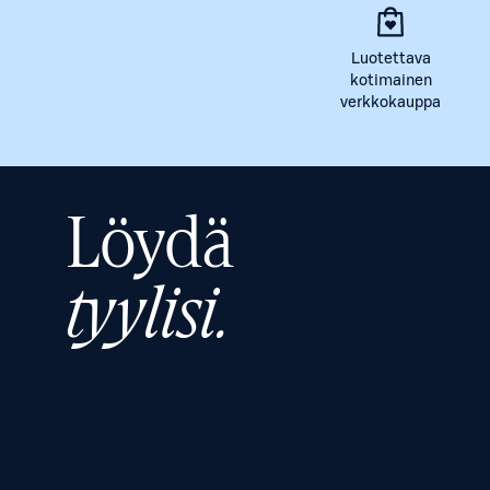
Luotettava
kotimainen
verkkokauppa
Löydä
tyylisi.