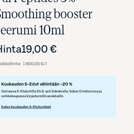
Smoothing booster
seerumi 10ml
Hinta
19,00 €
sikköhinta
1 900,00 €/l
Kuukauden S-Edut vähintään –20 %
Avaa tuotekuva suurennettuna
Voimassa S-Etukortilla 30.8. asti Sokoksella, Sokos Emotionissa ja
verkkokaupassa kirjautuneille asiakkaille.
Katso kuukauden S-Etutuotteet