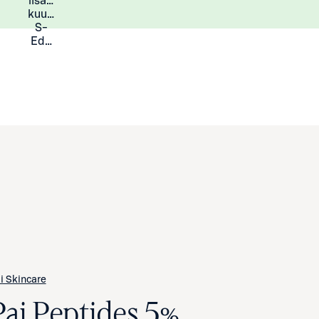
lisää
Lisätietoja
kuukauden
S-
Eduista
i Skincare
Pai Peptides 5%