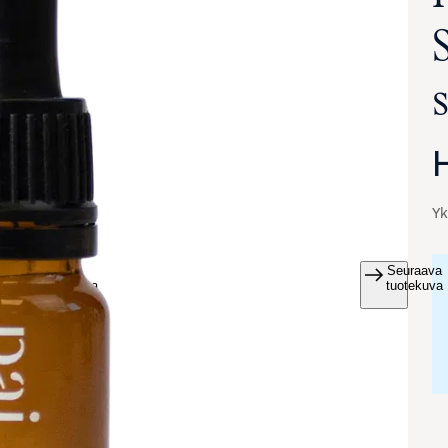
Yk
Seuraava
va suurennettuna
tuotekuva