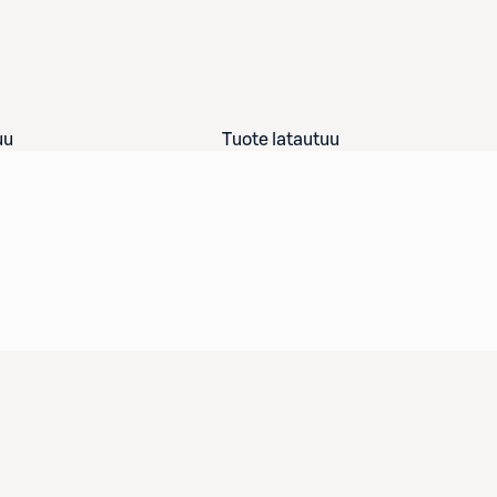
uu
Tuote latautuu