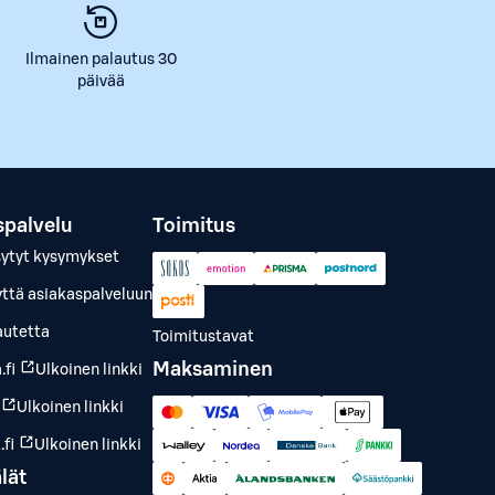
Ilmainen palautus 30
päivää
spalvelu
Toimitus
sytyt kysymykset
yttä asiakaspalveluun
autetta
Toimitustavat
Maksaminen
.fi
Ulkoinen linkki
Ulkoinen linkki
fi
Ulkoinen linkki
lät