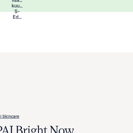
lisää
Lisätietoja
kuukauden
S-
Eduista
i Skincare
PAI Bright Now