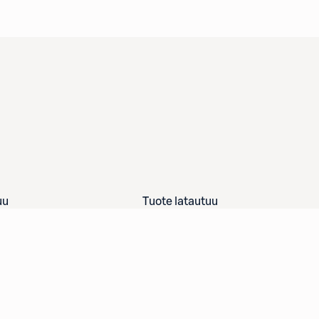
uu
Tuote latautuu