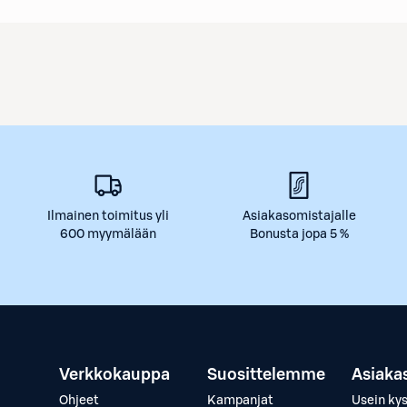
Ilmainen toimitus yli
Asiakasomistajalle
600 myymälään
Bonusta jopa 5 %
Verkkokauppa
Suosittelemme
Asiaka
Ohjeet
Kampanjat
Usein ky