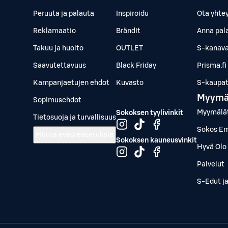
Peruuta ja palauta
Inspiroidu
Ota yhte
Reklamaatio
Brändit
Anna pal
Takuu ja huolto
OUTLET
S-kanava
Saavutettavuus
Black Friday
Prisma.fi
Kampanjaetujen ehdot
Kuvasto
S-kaupat.
Myymä
Sopimusehdot
Myymälä
Sokoksen tyylivinkit
Tietosuoja ja turvallisuus
Sokos Em
Muuta evästeasetuksia
Sokoksen kauneusvinkit
Hyvä Olo 
Palvelut
S-Edut j