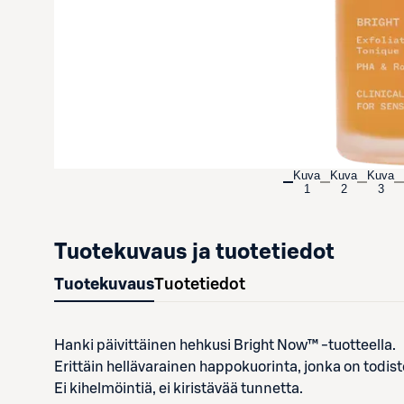
Kuva
Kuva
Kuva
1
2
3
Tuotekuvaus ja tuotetiedot
Tuotekuvaus
Tuotetiedot
Hanki päivittäinen hehkusi Bright Now™ -tuotteella.
Erittäin hellävarainen happokuorinta, jonka on todiste
Ei kihelmöintiä, ei kiristävää tunnetta.