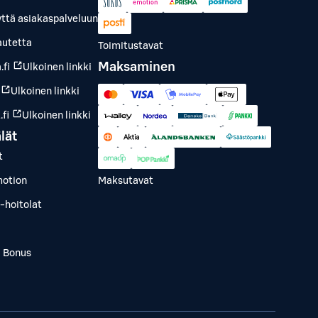
yttä asiakaspalveluun
autetta
Toimitustavat
Maksaminen
.fi
Ulkoinen linkki
Ulkoinen linkki
fi
Ulkoinen linkki
lät
t
otion
Maksutavat
-hoitolat
a Bonus