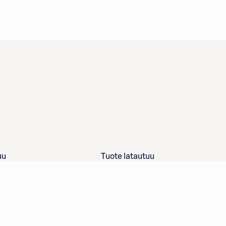
uu
Tuote latautuu