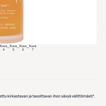
Kuva
Kuva
Kuva
Kuva
4
5
6
7
ttu kirkastavan ja tasoittavan ihon sävyä välittömästi*.