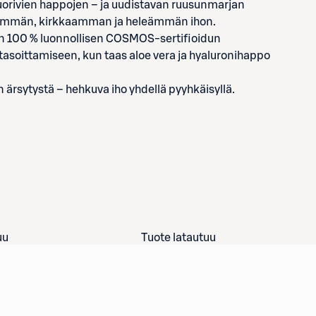
orivien happojen – ja uudistavan ruusunmarjan
sileämmän, kirkkaamman ja heleämmän ihon.
n 100 % luonnollisen COSMOS-sertifioidun
tasoittamiseen, kun taas aloe vera ja hyaluronihappo
n ärsytystä – hehkuva iho yhdellä pyyhkäisyllä.
uu
Tuote latautuu