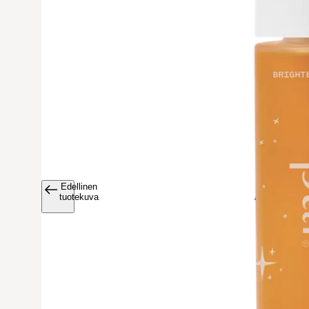
Edellinen
Avaa tuoteku
tuotekuva