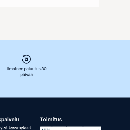
Ilmainen palautus 30
päivää
spalvelu
Toimitus
sytyt kysymykset