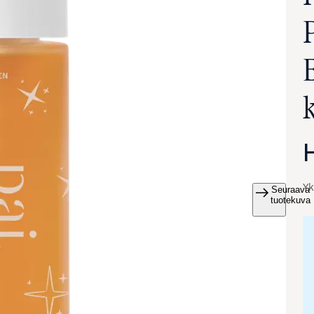
Yk
Seuraava
va suurennettuna
tuotekuva