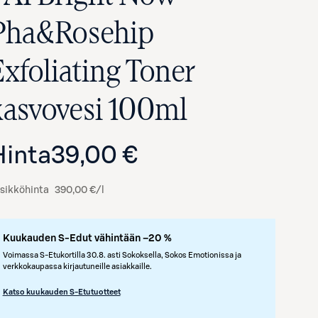
Pha&Rosehip
Exfoliating Toner
kasvovesi 100ml
Hinta
39,00 €
sikköhinta
390,00 €/l
Avaa tuotekuva suurennettuna
Kuukauden S-Edut vähintään –20 %
Voimassa S-Etukortilla 30.8. asti Sokoksella, Sokos Emotionissa ja
verkkokaupassa kirjautuneille asiakkaille.
Katso kuukauden S-Etutuotteet