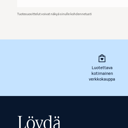
Tuotesuosittelut voivat näkyä sinulle kohdennetusti
Luotettava
kotimainen
verkkokauppa
Löydä