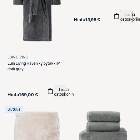
Lisää
ostoskoriin
Hinta
13,95 €
LUIN LIVING
Luin Living
Haven kylpytakki M
dark grey
Lisää
ostoskoriin
Hinta
169,00 €
Uutuus