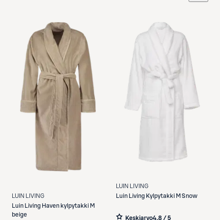
LUIN LIVING
LUIN LIVING
Luin Living
Kylpytakki M Snow
Luin Living
Haven kylpytakki M
beige
Keskiarvo
4,8 / 5