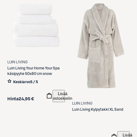
LUIN LIVING
Luin Living
Your Home Your Spa
käsipyyhe 50x80 cm snow
Keskiarvo
5 / 5
Lisää
ostoskoriin
Hinta
24,95 €
LUIN LIVING
Luin Living
Kylpytakki XL Sand
Lisää