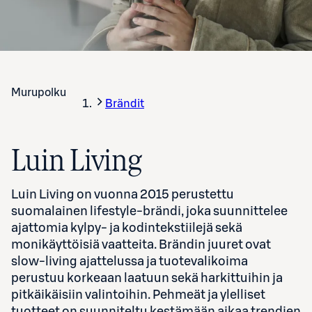
Murupolku
Brändit
Luin Living
Luin Living on vuonna 2015 perustettu
suomalainen lifestyle-brändi, joka suunnittelee
ajattomia kylpy- ja kodintekstiilejä sekä
monikäyttöisiä vaatteita. Brändin juuret ovat
slow-living ajattelussa ja tuotevalikoima
perustuu korkeaan laatuun sekä harkittuihin ja
pitkäikäisiin valintoihin. Pehmeät ja ylelliset
tuotteet on suunniteltu kestämään aikaa trendien