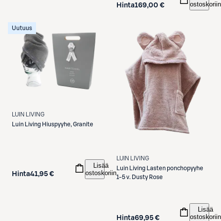
ostoskoriin
Hinta
169,00 €
Uutuus
LUIN LIVING
Luin Living
Hiuspyyhe, Granite
LUIN LIVING
Lisää
Luin Living
Lasten ponchopyyhe
ostoskoriin
Hinta
41,95 €
1-5 v. Dusty Rose
Lisää
ostoskoriin
Hinta
69,95 €