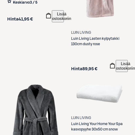
Keskiarvo
3 / 5
Lisää
ostoskoriin
Hinta
41,95 €
LUIN LIVING
Luin Living
Lasten kylpytakki
130cm dusty rose
Lisää
ostoskoriin
Hinta
89,95 €
LUIN LIVING
Luin Living
Your Home Your Spa
kasvopyyhe 30x50 cm snow