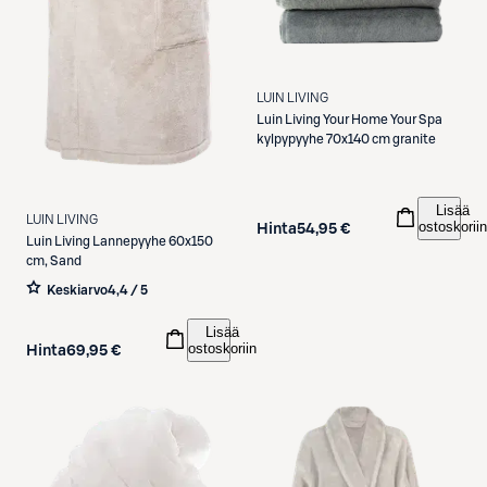
LUIN LIVING
Luin Living
Your Home Your Spa
kylpypyyhe 70x140 cm granite
Lisää
LUIN LIVING
ostoskoriin
Hinta
54,95 €
Luin Living
Lannepyyhe 60x150
cm, Sand
Keskiarvo
4,4 / 5
Lisää
ostoskoriin
Hinta
69,95 €