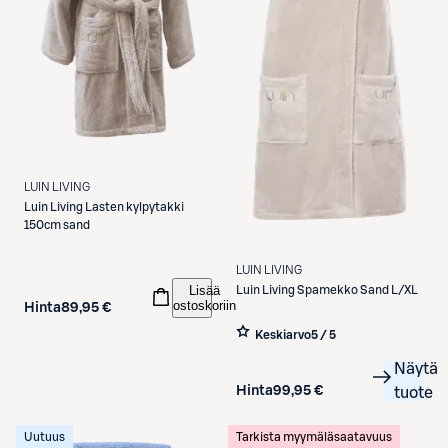
LUIN LIVING
Luin Living
Lasten kylpytakki
150cm sand
LUIN LIVING
Lisää
Luin Living
Spamekko Sand L/XL
ostoskoriin
Hinta
89,95 €
Keskiarvo
5 / 5
Näytä
Hinta
99,95 €
tuote
Uutuus
Tarkista myymäläsaatavuus