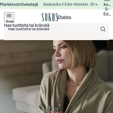
Kuukauden S-Edut vähintään –20 %
Markkinointiviestejä
kuuk
S-
Edui
Etusivu
Avaa
valikko
Hae tuotteita tai brändiä