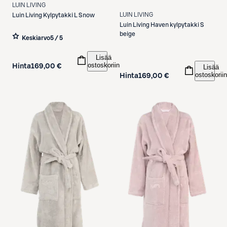
LUIN LIVING
LUIN LIVING
Luin Living
Kylpytakki L Snow
Luin Living
Haven kylpytakki S
beige
Keskiarvo
5 / 5
Lisää
ostoskoriin
Hinta
169,00 €
Lisää
ostoskoriin
Hinta
169,00 €