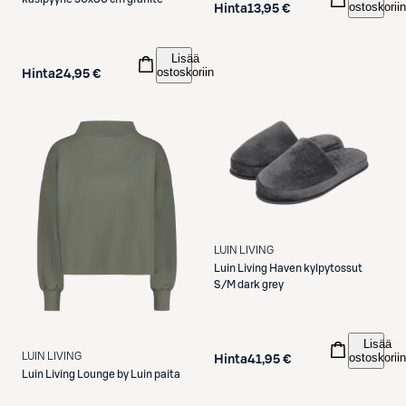
ostoskoriin
Hinta
13,95 €
Lisää
ostoskoriin
Hinta
24,95 €
LUIN LIVING
Luin Living
Haven kylpytossut
S/M dark grey
Lisää
ostoskoriin
LUIN LIVING
Hinta
41,95 €
Luin Living
Lounge by Luin paita