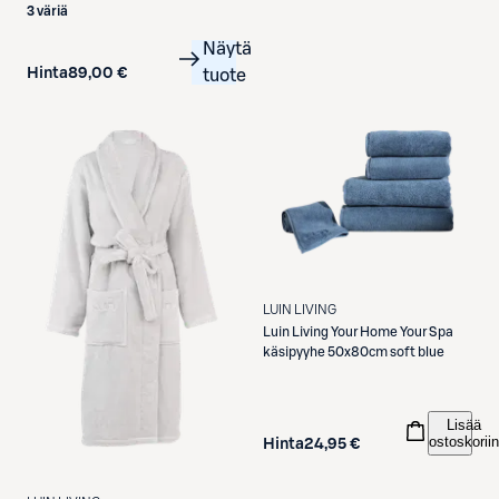
3 väriä
Näytä
Hinta
89,00 €
tuote
LUIN LIVING
Luin Living
Your Home Your Spa
käsipyyhe 50x80cm soft blue
Lisää
ostoskoriin
Hinta
24,95 €