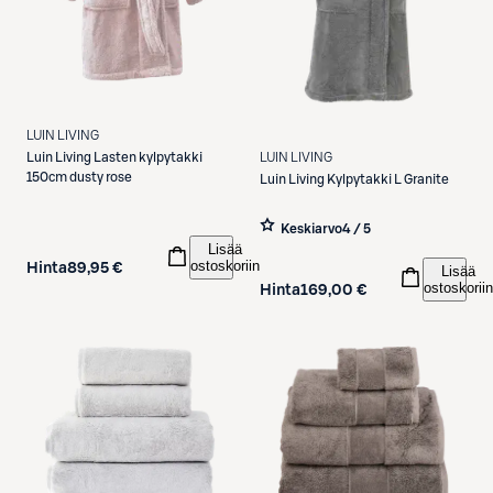
LUIN LIVING
LUIN LIVING
Luin Living
Lasten kylpytakki
150cm dusty rose
Luin Living
Kylpytakki L Granite
Keskiarvo
4 / 5
Lisää
ostoskoriin
Hinta
89,95 €
Lisää
ostoskoriin
Hinta
169,00 €