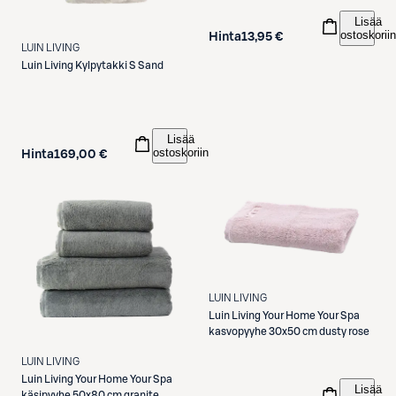
Lisää
ostoskoriin
Hinta
13,95 €
LUIN LIVING
Luin Living
Kylpytakki S Sand
Lisää
ostoskoriin
Hinta
169,00 €
LUIN LIVING
Luin Living
Your Home Your Spa
kasvopyyhe 30x50 cm dusty rose
LUIN LIVING
Luin Living
Your Home Your Spa
Lisää
käsipyyhe 50x80 cm granite