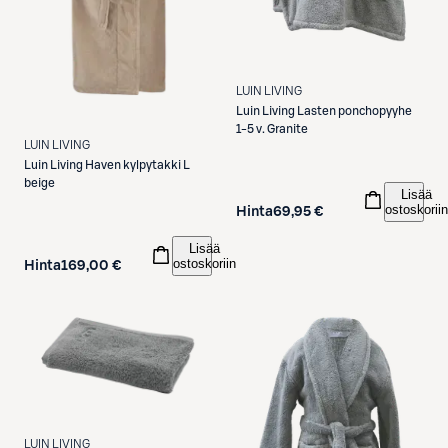
LUIN LIVING
Luin Living
Lasten ponchopyyhe
1-5 v. Granite
LUIN LIVING
Luin Living
Haven kylpytakki L
beige
Lisää
ostoskoriin
Hinta
69,95 €
Lisää
ostoskoriin
Hinta
169,00 €
LUIN LIVING