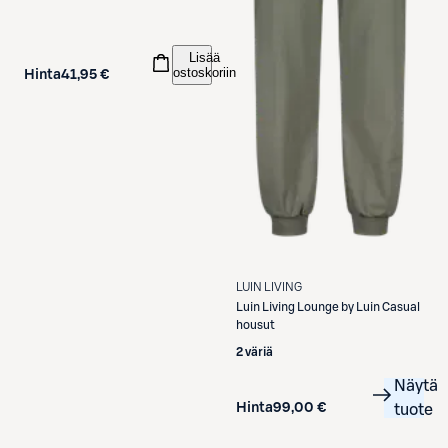
Lisää
ostoskoriin
Hinta
41,95 €
LUIN LIVING
Luin Living
Lounge by Luin Casual
housut
2 väriä
Näytä
Hinta
99,00 €
tuote