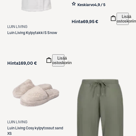
Keskiarvo
4,9 / 5
Lisää
ostoskoriin
Hinta
69,95 €
LUIN LIVING
Luin Living
Kylpytakki S Snow
Lisää
ostoskoriin
Hinta
169,00 €
LUIN LIVING
Luin Living
Cosy kylpytossut sand
XS