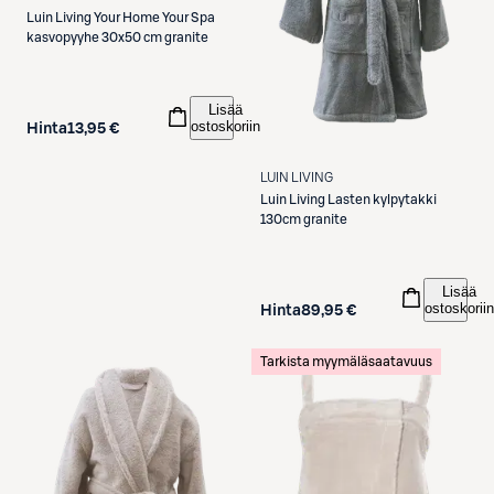
Luin Living
Your Home Your Spa
kasvopyyhe 30x50 cm granite
Lisää
ostoskoriin
Hinta
13,95 €
LUIN LIVING
Luin Living
Lasten kylpytakki
130cm granite
Lisää
ostoskoriin
Hinta
89,95 €
Tarkista myymäläsaatavuus