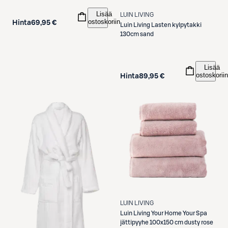
Lisää
LUIN LIVING
ostoskoriin
Hinta
69,95 €
Luin Living
Lasten kylpytakki
130cm sand
Lisää
ostoskoriin
Hinta
89,95 €
LUIN LIVING
Luin Living
Your Home Your Spa
jättipyyhe 100x150 cm dusty rose