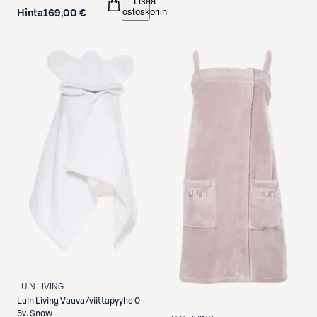
Lisää
ostoskoriin
Hinta
169,00 €
LUIN LIVING
Luin Living
Vauva/viittapyyhe 0-
5v. Snow