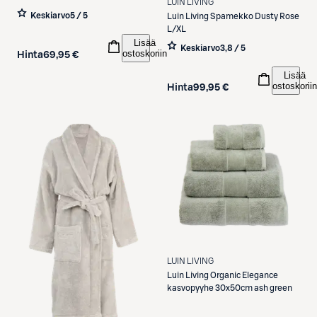
LUIN LIVING
Keskiarvo
5 / 5
Luin Living
Spamekko Dusty Rose
L/XL
Lisää
Keskiarvo
3,8 / 5
ostoskoriin
Hinta
69,95 €
Lisää
ostoskoriin
Hinta
99,95 €
LUIN LIVING
Luin Living
Organic Elegance
kasvopyyhe 30x50cm ash green