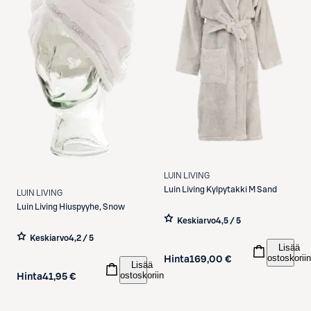
LUIN LIVING
Luin Living
Kylpytakki M Sand
LUIN LIVING
Luin Living
Hiuspyyhe, Snow
Keskiarvo
4,5 / 5
Keskiarvo
4,2 / 5
Lisää
ostoskoriin
Hinta
169,00 €
Lisää
ostoskoriin
Hinta
41,95 €