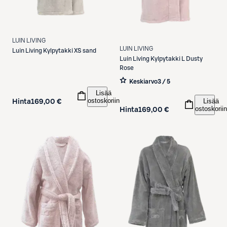
LUIN LIVING
LUIN LIVING
Luin Living
Kylpytakki XS sand
Luin Living
Kylpytakki L Dusty
Rose
Keskiarvo
3 / 5
Lisää
ostoskoriin
Lisää
Hinta
169,00 €
ostoskoriin
Hinta
169,00 €