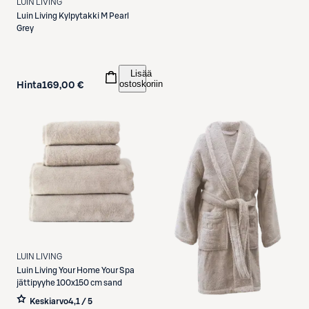
LUIN LIVING
Luin Living
Kylpytakki M Pearl
Grey
Lisää
ostoskoriin
Hinta
169,00 €
LUIN LIVING
Luin Living
Your Home Your Spa
jättipyyhe 100x150 cm sand
Keskiarvo
4,1 / 5