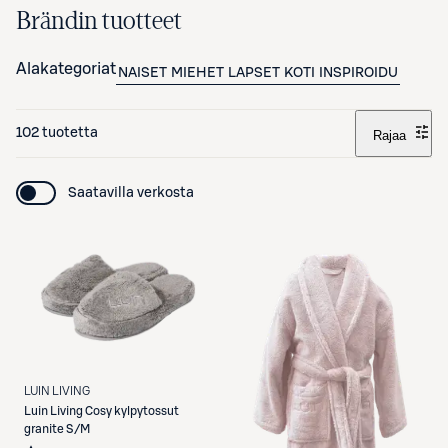
Brändin tuotteet
Alakategoriat
NAISET
MIEHET
LAPSET
KOTI
INSPIROIDU
102 tuotetta
Rajaa
Saatavilla verkosta
LUIN LIVING
Luin Living
Cosy kylpytossut
granite S/M