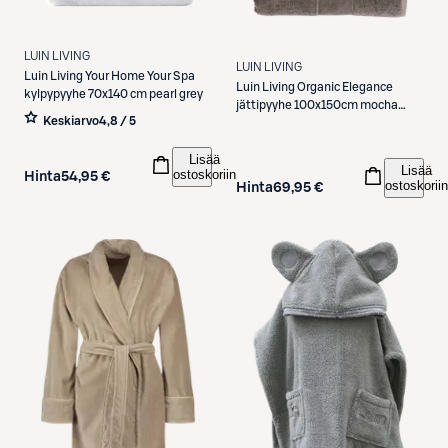
LUIN LIVING
LUIN LIVING
Luin Living
Your Home Your Spa
Luin Living
Organic Elegance
kylpypyyhe 70x140 cm pearl grey
jättipyyhe 100x150cm mocha
Keskiarvo
4,8 / 5
mist
Lisää
Lisää
ostoskoriin
Hinta
54,95 €
ostoskoriin
Hinta
69,95 €