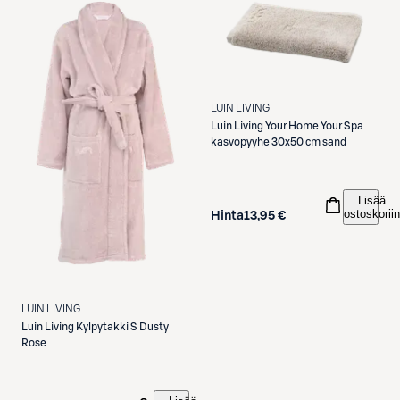
LUIN LIVING
Luin Living
Your Home Your Spa
kasvopyyhe 30x50 cm sand
Lisää
ostoskoriin
Hinta
13,95 €
LUIN LIVING
Luin Living
Kylpytakki S Dusty
Rose