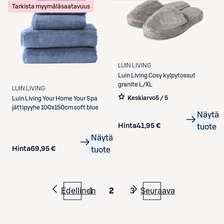
Tarkista myymäläsaatavuus
LUIN LIVING
Luin Living
Cosy kylpytossut
granite L/XL
LUIN LIVING
Keskiarvo
5 / 5
Luin Living
Your Home Your Spa
jättipyyhe 100x150cm soft blue
Näytä
Hinta
41,95 €
tuote
Näytä
Hinta
69,95 €
tuote
Edellinen
1
2
3
Seuraava