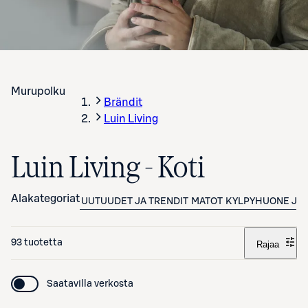
Murupolku
Brändit
Luin Living
Luin Living - Koti
Alakategoriat
UUTUUDET JA TRENDIT
MATOT
KYLPYHUONE JA
93 tuotetta
Rajaa
Saatavilla verkosta