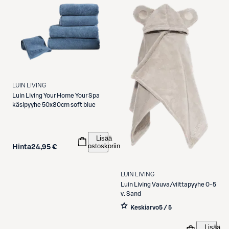
LUIN LIVING
Luin Living
Your Home Your Spa
käsipyyhe 50x80cm soft blue
Lisää
ostoskoriin
Hinta
24,95 €
LUIN LIVING
Luin Living
Vauva/viittapyyhe 0-5
v. Sand
Keskiarvo
5 / 5
Lisää