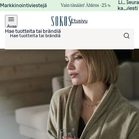
Lisätied
Seur
Vain tänään! Åhléns –25 %
Markkinointiviestejä
kampanj
viesti
Etusivu
Avaa
valikko
Hae tuotteita tai brändiä