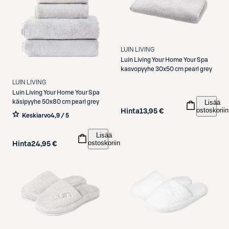
LUIN LIVING
Luin Living
Your Home Your Spa
kasvopyyhe 30x50 cm pearl grey
LUIN LIVING
Luin Living
Your Home Your Spa
Lisää
käsipyyhe 50x80 cm pearl grey
ostoskoriin
Hinta
13,95 €
Keskiarvo
4,9 / 5
Lisää
ostoskoriin
Hinta
24,95 €