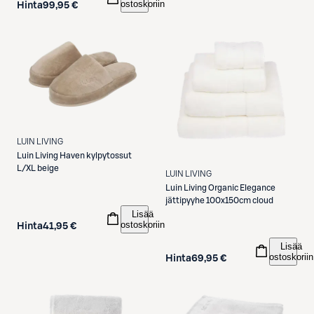
ostoskoriin
Hinta
99,95 €
LUIN LIVING
Luin Living
Haven kylpytossut
L/XL beige
LUIN LIVING
Luin Living
Organic Elegance
jättipyyhe 100x150cm cloud
Lisää
ostoskoriin
Hinta
41,95 €
Lisää
ostoskoriin
Hinta
69,95 €