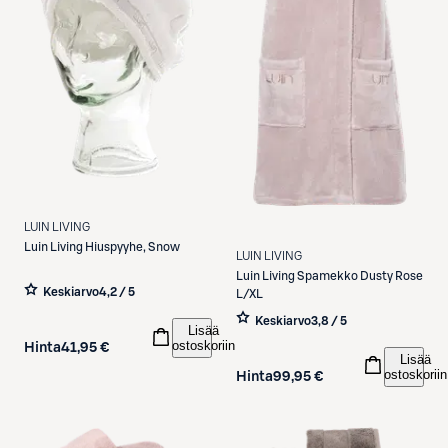
LUIN LIVING
Luin Living
Hiuspyyhe, Snow
LUIN LIVING
Luin Living
Spamekko Dusty Rose
Keskiarvo
4,2 / 5
L/XL
Keskiarvo
3,8 / 5
Lisää
ostoskoriin
Hinta
41,95 €
Lisää
ostoskoriin
Hinta
99,95 €