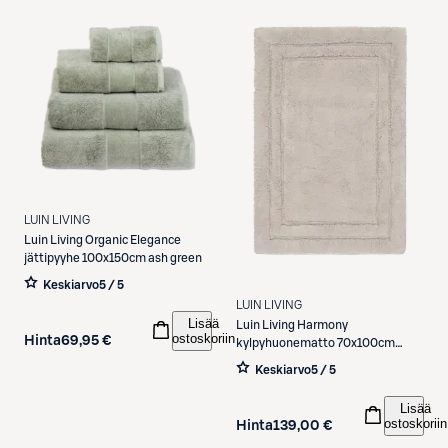
LUIN LIVING
Luin Living
Organic Elegance
jättipyyhe 100x150cm ash green
Keskiarvo
5 / 5
LUIN LIVING
Lisää
Luin Living
Harmony
ostoskoriin
Hinta
69,95 €
kylpyhuonematto 70x100cm
beige
Keskiarvo
5 / 5
Lisää
ostoskoriin
Hinta
139,00 €