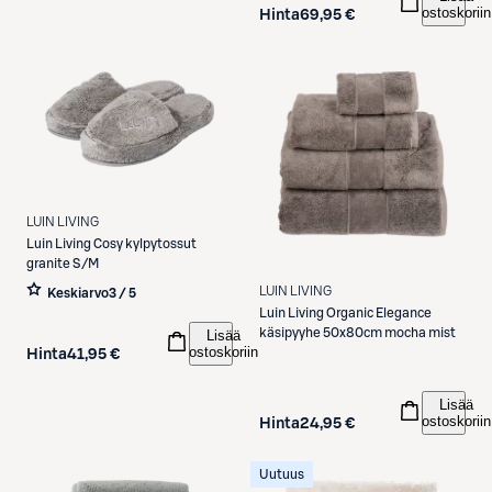
ostoskoriin
Hinta
69,95 €
LUIN LIVING
Luin Living
Cosy kylpytossut
granite S/M
LUIN LIVING
Keskiarvo
3 / 5
Luin Living
Organic Elegance
käsipyyhe 50x80cm mocha mist
Lisää
ostoskoriin
Hinta
41,95 €
Lisää
ostoskoriin
Hinta
24,95 €
Uutuus