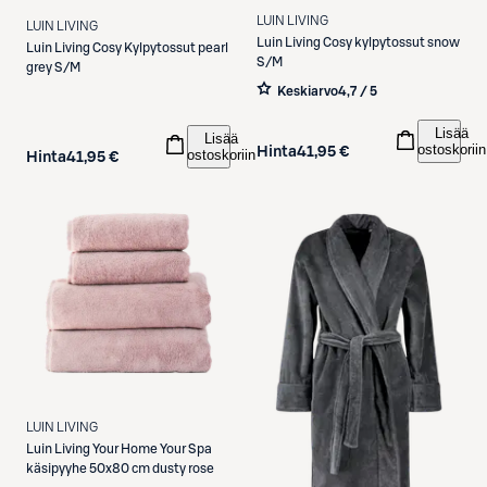
LUIN LIVING
LUIN LIVING
Luin Living
Cosy kylpytossut snow
Luin Living
Cosy Kylpytossut pearl
S/M
grey S/M
Keskiarvo
4,7 / 5
Lisää
Lisää
ostoskoriin
Hinta
41,95 €
ostoskoriin
Hinta
41,95 €
LUIN LIVING
Luin Living
Your Home Your Spa
käsipyyhe 50x80 cm dusty rose