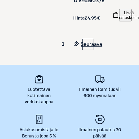
Keskiarvo
5 / 5
Lisää
ostoskoriin
Hinta
24,95 €
1
2
Seuraava
Luotettava
Ilmainen toimitus yli
kotimainen
600 myymälään
verkkokauppa
Asiakasomistajalle
Ilmainen palautus 30
Bonusta jopa 5 %
päivää