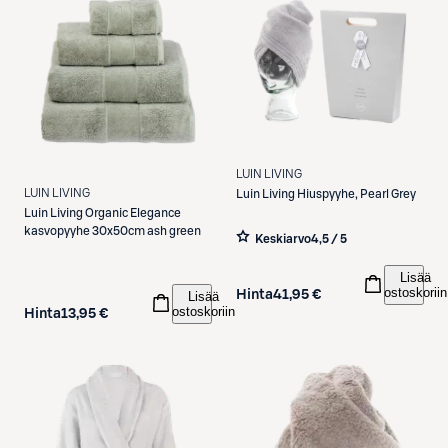
LUIN LIVING
LUIN LIVING
Luin Living
Hiuspyyhe, Pearl Grey
Luin Living
Organic Elegance
kasvopyyhe 30x50cm ash green
Keskiarvo
4,5 / 5
Lisää
ostoskoriin
Hinta
41,95 €
Lisää
ostoskoriin
Hinta
13,95 €