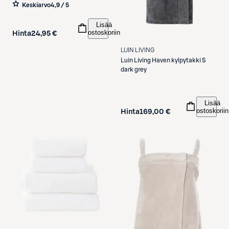
Keskiarvo
4,9 / 5
Lisää
ostoskoriin
Hinta
24,95 €
LUIN LIVING
Luin Living
Haven kylpytakki S
dark grey
Lisää
ostoskoriin
Hinta
169,00 €