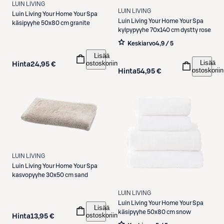
LUIN LIVING
LUIN LIVING
Luin Living
Your Home Your Spa
Luin Living
Your Home Your Spa
käsipyyhe 50x80 cm granite
kylpypyyhe 70x140 cm dystty rose
Keskiarvo
4,9 / 5
Lisää
Lisää
ostoskoriin
Hinta
24,95 €
ostoskoriin
Hinta
54,95 €
LUIN LIVING
Luin Living
Your Home Your Spa
kasvopyyhe 30x50 cm sand
LUIN LIVING
Luin Living
Your Home Your Spa
Lisää
käsipyyhe 50x80 cm snow
ostoskoriin
Hinta
13,95 €