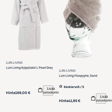
LUIN LIVING
Luin Living
Kylpytakki L Pearl Grey
LUIN LIVING
Luin Living
Hiuspyyhe, Sand
Keskiarvo
5 / 5
Lisää
ostoskoriin
Hinta
169,00 €
Lisää
ostoskoriin
Hinta
41,95 €