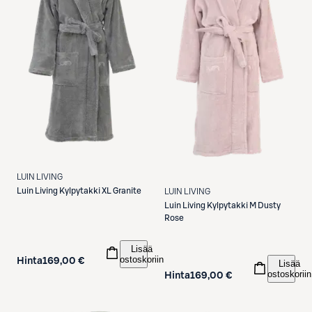
LUIN LIVING
Luin Living
Kylpytakki XL Granite
LUIN LIVING
Luin Living
Kylpytakki M Dusty
Rose
Lisää
ostoskoriin
Hinta
169,00 €
Lisää
ostoskoriin
Hinta
169,00 €