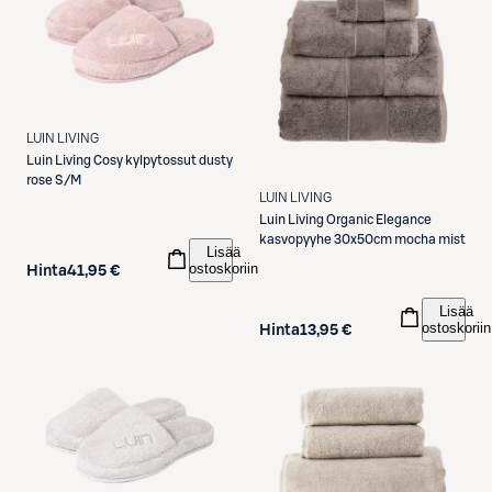
LUIN LIVING
Luin Living
Cosy kylpytossut dusty
rose S/M
LUIN LIVING
Luin Living
Organic Elegance
kasvopyyhe 30x50cm mocha mist
Lisää
ostoskoriin
Hinta
41,95 €
Lisää
ostoskoriin
Hinta
13,95 €