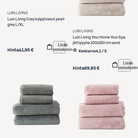
LUIN LIVING
Luin Living
Cosy kylpytossut pearl
grey L/XL
LUIN LIVING
Luin Living
Your Home Your Spa
jättipyyhe 100x150 cm sand
Lisää
ostoskoriin
Hinta
41,95 €
Keskiarvo
4,1 / 5
Lisää
ostoskoriin
Hinta
69,95 €