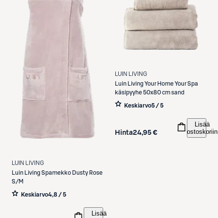
LUIN LIVING
Luin Living
Your Home Your Spa
käsipyyhe 50x80 cm sand
Keskiarvo
5 / 5
Lisää
ostoskoriin
Hinta
24,95 €
LUIN LIVING
Luin Living
Spamekko Dusty Rose
S/M
Keskiarvo
4,8 / 5
Lisää