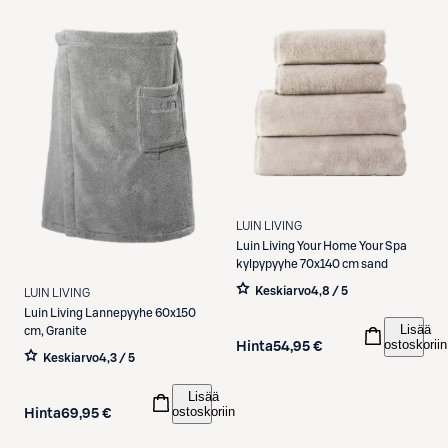
LUIN LIVING
Luin Living
Your Home Your Spa
kylpypyyhe 70x140 cm sand
Keskiarvo
4,8 / 5
LUIN LIVING
Luin Living
Lannepyyhe 60x150
Lisää
cm, Granite
ostoskoriin
Hinta
54,95 €
Keskiarvo
4,3 / 5
Lisää
ostoskoriin
Hinta
69,95 €