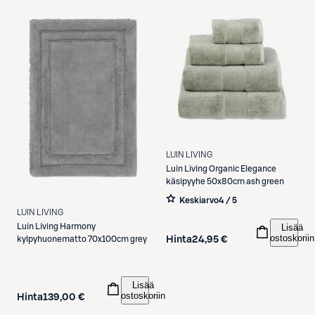
LUIN LIVING
Luin Living
Organic Elegance
käsipyyhe 50x80cm ash green
Keskiarvo
4 / 5
LUIN LIVING
Luin Living
Harmony
Lisää
ostoskoriin
kylpyhuonematto 70x100cm grey
Hinta
24,95 €
Lisää
ostoskoriin
Hinta
139,00 €