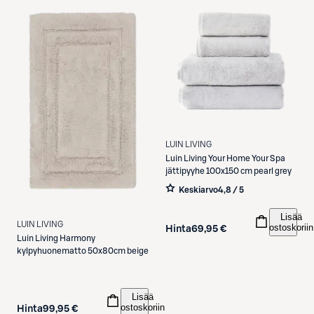
LUIN LIVING
Luin Living
Your Home Your Spa
jättipyyhe 100x150 cm pearl grey
Keskiarvo
4,8 / 5
Lisää
LUIN LIVING
ostoskoriin
Hinta
69,95 €
Luin Living
Harmony
kylpyhuonematto 50x80cm beige
Lisää
ostoskoriin
Hinta
99,95 €