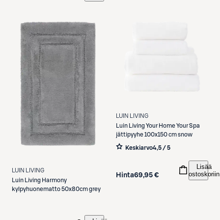
LUIN LIVING
Luin Living
Your Home Your Spa
jättipyyhe 100x150 cm snow
Keskiarvo
4,5 / 5
Lisää
LUIN LIVING
ostoskoriin
Hinta
69,95 €
Luin Living
Harmony
kylpyhuonematto 50x80cm grey