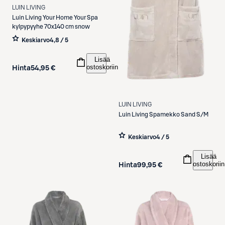
LUIN LIVING
Luin Living
Your Home Your Spa
kylpypyyhe 70x140 cm snow
Keskiarvo
4,8 / 5
Lisää
ostoskoriin
Hinta
54,95 €
LUIN LIVING
Luin Living
Spamekko Sand S/M
Keskiarvo
4 / 5
Lisää
ostoskoriin
Hinta
99,95 €