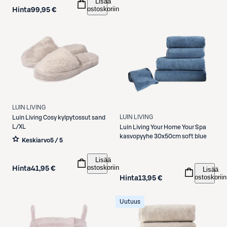
Lisää
ostoskoriin
Hinta
99,95 €
LUIN LIVING
LUIN LIVING
Luin Living
Cosy kylpytossut sand
L/XL
Luin Living
Your Home Your Spa
kasvopyyhe 30x50cm soft blue
Keskiarvo
5 / 5
Lisää
ostoskoriin
Hinta
41,95 €
Lisää
ostoskoriin
Hinta
13,95 €
Uutuus