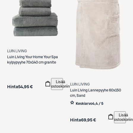
LUIN LIVING
Luin Living
Your Home Your Spa
kylpypyyhe 70x140 cm granite
Lisää
LUIN LIVING
ostoskoriin
Hinta
54,95 €
Luin Living
Lannepyyhe 60x150
cm, Sand
Keskiarvo
4,4 / 5
Lisää
ostoskoriin
Hinta
69,95 €