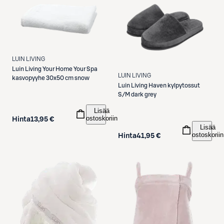
LUIN LIVING
Luin Living
Your Home Your Spa
LUIN LIVING
kasvopyyhe 30x50 cm snow
Luin Living
Haven kylpytossut
S/M dark grey
Lisää
ostoskoriin
Hinta
13,95 €
Lisää
ostoskoriin
Hinta
41,95 €