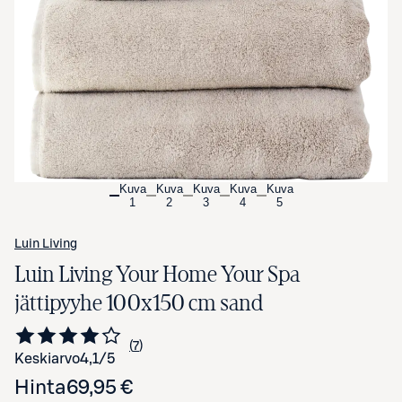
Avaa tuotekuva suurennettuna
Kuva
Kuva
Kuva
Kuva
Kuva
1
2
3
4
5
Luin Living
Luin Living Your Home Your Spa
jättipyyhe 100x150 cm sand
7
Siirry arvioihin
kappaletta
Keskiarvo
4,1
/5
Hinta
69,95 €