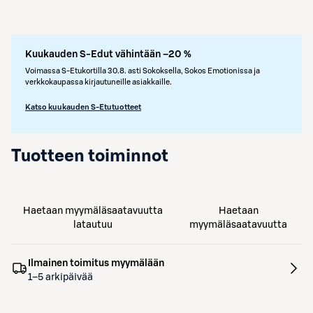
Kuukauden S-Edut vähintään –20 %
Voimassa S-Etukortilla 30.8. asti Sokoksella, Sokos Emotionissa ja
verkkokaupassa kirjautuneille asiakkaille.
Katso kuukauden S-Etutuotteet
Tuotteen toiminnot
Haetaan myymäläsaatavuutta
Haetaan
latautuu
myymäläsaatavuutta
Ilmainen toimitus myymälään
1–5 arkipäivää