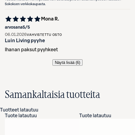
Sokoksen verkkokaupasta.
Mona R.
arvosana
5
/5
06.01.2026
VAHVISTETTU OSTO
Luin Living pyyhe
Ihanan paksut pyyhkeet
Näytä lisää (
6
)
Samankaltaisia tuotteita
Tuotteet latautuu
Tuote latautuu
Tuote latautuu