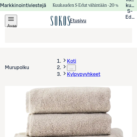
Kuukauden S-Edut vähintään –20 %
Markkinointiviestejä
kuuk
S-
Edui
Etusivu
Avaa
valikko
Koti
Murupolku
…
Kylpypyyhkeet