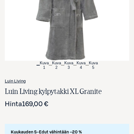
Avaa tuotekuva suurennettuna
Kuva
Kuva
Kuva
Kuva
Kuva
1
2
3
4
5
Luin Living
Luin Living kylpytakki XL Granite
Hinta
169,00 €
Kuukauden S-Edut vähintään –20 %