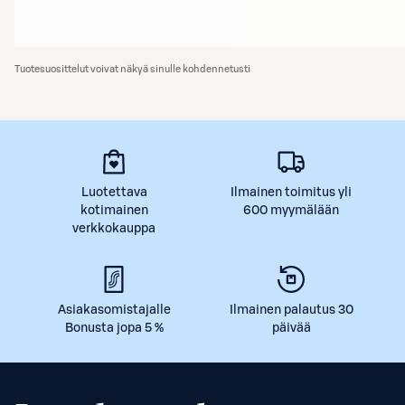
Tuotesuosittelut voivat näkyä sinulle kohdennetusti
Luotettava
Ilmainen toimitus yli
kotimainen
600 myymälään
verkkokauppa
Asiakasomistajalle
Ilmainen palautus 30
Bonusta jopa 5 %
päivää