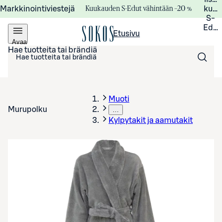
Kuukauden S-Edut vähintään –20 %
Markkinointiviestejä
kuuk
S-
Edui
Etusivu
Avaa
valikko
Hae tuotteita tai brändiä
Muoti
Murupolku
…
Kylpytakit ja aamutakit