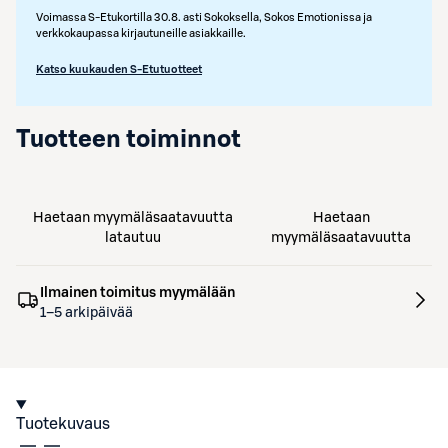
Voimassa S-Etukortilla 30.8. asti Sokoksella, Sokos Emotionissa ja
verkkokaupassa kirjautuneille asiakkaille.
Katso kuukauden S-Etutuotteet
Tuotteen toiminnot
Haetaan myymäläsaatavuutta
Haetaan
latautuu
myymäläsaatavuutta
Ilmainen toimitus myymälään
1–5 arkipäivää
Tuotekuvaus