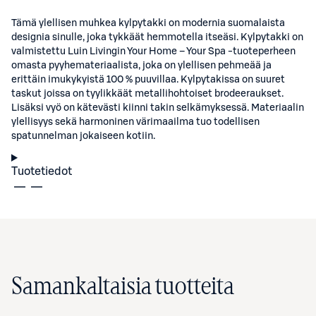
Tämä ylellisen muhkea kylpytakki on modernia suomalaista
designia sinulle, joka tykkäät hemmotella itseäsi. Kylpytakki on
valmistettu Luin Livingin Your Home – Your Spa -tuoteperheen
omasta pyyhemateriaalista, joka on ylellisen pehmeää ja
erittäin imukykyistä 100 % puuvillaa. Kylpytakissa on suuret
taskut joissa on tyylikkäät metallihohtoiset brodeeraukset.
Lisäksi vyö on kätevästi kiinni takin selkämyksessä. Materiaalin
ylellisyys sekä harmoninen värimaailma tuo todellisen
spatunnelman jokaiseen kotiin.
Tuotetiedot
Samankaltaisia tuotteita