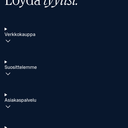
Löydä
tyylisi.
Verkkokauppa
Suosittelemme
Asiakaspalvelu