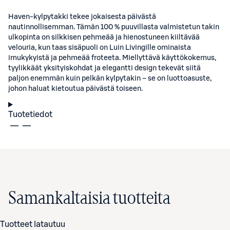
Haven-kylpytakki tekee jokaisesta päivästä
nautinnollisemman. Tämän 100 % puuvillasta valmistetun takin
ulkopinta on silkkisen pehmeää ja hienostuneen kiiltävää
velouria, kun taas sisäpuoli on Luin Livingille ominaista
imukykyistä ja pehmeää froteeta. Miellyttävä käyttökokemus,
tyylikkäät yksityiskohdat ja elegantti design tekevät siitä
paljon enemmän kuin pelkän kylpytakin – se on luottoasuste,
johon haluat kietoutua päivästä toiseen.
Tuotetiedot
Samankaltaisia tuotteita
Tuotteet latautuu