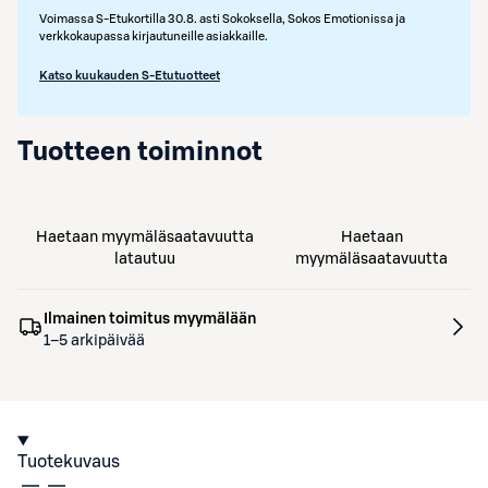
Voimassa S-Etukortilla 30.8. asti Sokoksella, Sokos Emotionissa ja
verkkokaupassa kirjautuneille asiakkaille.
Katso kuukauden S-Etutuotteet
Tuotteen toiminnot
Haetaan myymäläsaatavuutta
Haetaan
latautuu
myymäläsaatavuutta
Ilmainen toimitus myymälään
1–5 arkipäivää
Tuotekuvaus