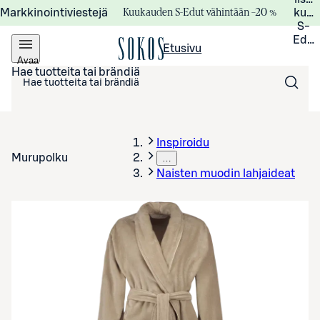
Kuukauden S-Edut vähintään –20 %
Markkinointiviestejä
kuuk
S-
Edui
Etusivu
Avaa
valikko
Hae tuotteita tai brändiä
Inspiroidu
Murupolku
…
Naisten muodin lahjaideat