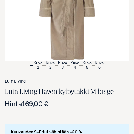
Avaa tuotekuva suurennettuna
Kuva
Kuva
Kuva
Kuva
Kuva
Kuva
1
2
3
4
5
6
Luin Living
Luin Living Haven kylpytakki M beige
Hinta
169,00 €
Kuukauden S-Edut vähintään –20 %