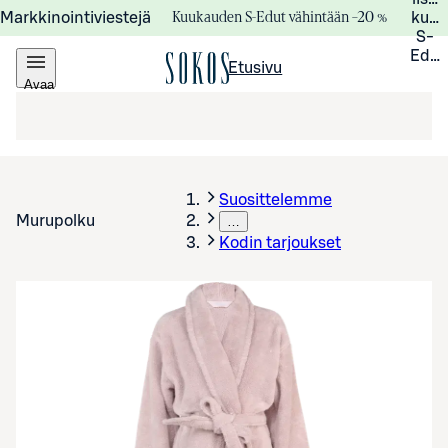
Kuukauden S-Edut vähintään –20 %
Markkinointiviestejä
kuuk
S-
Edui
Etusivu
Avaa
valikko
Suosittelemme
Murupolku
…
Kodin tarjoukset