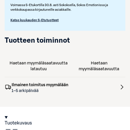
Voimassa S-Etukortilla 30.8. asti Sokoksella, Sokos Emotionissa ja
verkkokaupassa kirjautuneille asiakkaille.
Katso kuukauden S-Etutuotteet
Tuotteen toiminnot
Haetaan myymäläsaatavuutta
Haetaan
latautuu
myymäläsaatavuutta
Ilmainen toimitus myymälään
1–5 arkipäivää
Tuotekuvaus