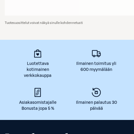
Tuotesuosittelut voivat näkyä sinulle kohdennetusti
Luotettava
Ilmainen toimitus yli
kotimainen
600 myymälään
verkkokauppa
Asiakasomistajalle
Ilmainen palautus 30
Bonusta jopa 5 %
päivää