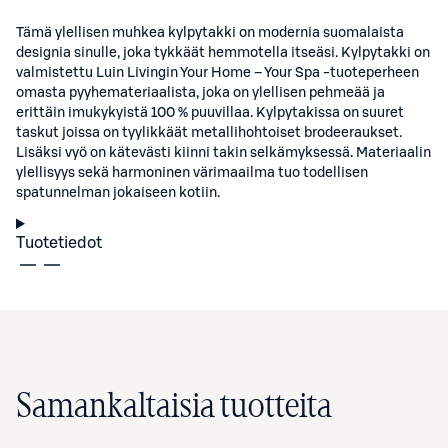
Tämä ylellisen muhkea kylpytakki on modernia suomalaista
designia sinulle, joka tykkäät hemmotella itseäsi. Kylpytakki on
valmistettu Luin Livingin Your Home – Your Spa -tuoteperheen
omasta pyyhemateriaalista, joka on ylellisen pehmeää ja
erittäin imukykyistä 100 % puuvillaa. Kylpytakissa on suuret
taskut joissa on tyylikkäät metallihohtoiset brodeeraukset.
Lisäksi vyö on kätevästi kiinni takin selkämyksessä. Materiaalin
ylellisyys sekä harmoninen värimaailma tuo todellisen
spatunnelman jokaiseen kotiin.
Tuotetiedot
Samankaltaisia tuotteita