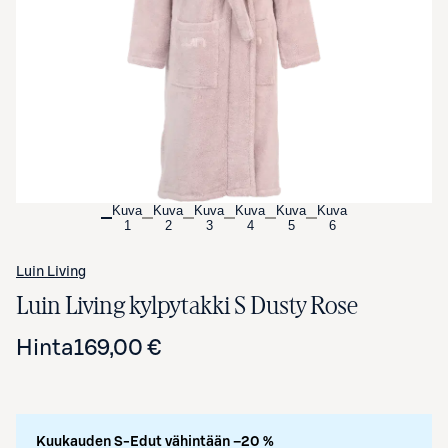
Avaa tuotekuva suurennettuna
Kuva
Kuva
Kuva
Kuva
Kuva
Kuva
1
2
3
4
5
6
Luin Living
Luin Living kylpytakki S Dusty Rose
Hinta
169,00 €
Kuukauden S-Edut vähintään –20 %