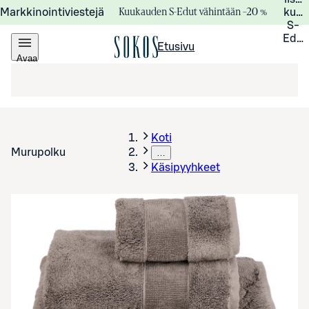
Kuukauden S-Edut vähintään –20 %
Markkinointiviestejä
kuuk
S-
Edui
Etusivu
Avaa
valikko
Koti
Murupolku
…
Käsipyyhkeet