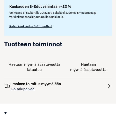
Kuukauden S-Edut vähintään –20 %
Voimassa S-Etukortilla 30.8. asti Sokoksella, Sokos Emotionissa ja
verkkokaupassa kirjautuneille asiakkaille.
Katso kuukauden S-Etutuotteet
Tuotteen toiminnot
Haetaan myymäläsaatavuutta
Haetaan
latautuu
myymäläsaatavuutta
Ilmainen toimitus myymälään
1–5 arkipäivää