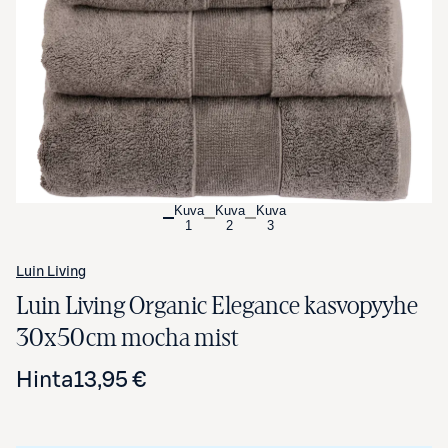
Avaa tuotekuva suurennettuna
Kuva
Kuva
Kuva
1
2
3
Luin Living
Luin Living Organic Elegance kasvopyyhe
30x50cm mocha mist
Hinta
13,95 €