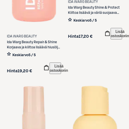
IDA WARG BEAUTY
Ida Warg Beauty
Shine & Protect
Kiiltoa lisäävä ja väriä suojaava
hoitoaine 250 ml
Keskiarvo
5 / 5
Lisää
ostoskoriin
IDA WARG BEAUTY
Hinta
17,20 €
Ida Warg Beauty
Repair & Shine
Korjaava ja kiiltoa lisäävä hiusöljy
50 ml
Keskiarvo
5 / 5
Lisää
ostoskoriin
Hinta
19,20 €