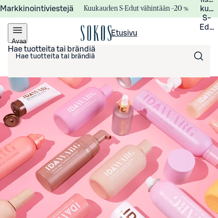
Kuukauden S-Edut vähintään –20 %
Markkinointiviestejä
kuuk
S-
Edui
Etusivu
Avaa
valikko
Hae tuotteita tai brändiä