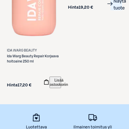
Näytä
Hinta
19,20 €
tuote
IDA WARG BEAUTY
Ida Warg Beauty
Repair Korjaava
hoitoaine 250 ml
Lisää
ostoskoriin
Hinta
17,20 €
Luotettava
Ilmainen toimitus yli