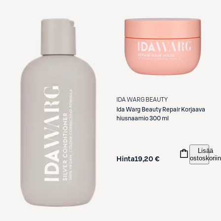
IDA WARG BEAUTY
Ida Warg Beauty
Repair Korjaava
hiusnaamio 300 ml
Lisää
ostoskoriin
Hinta
19,20 €