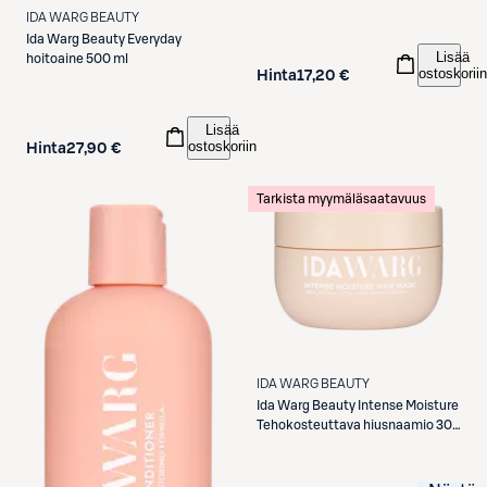
IDA WARG BEAUTY
Ida Warg Beauty
Everyday
Lisää
hoitoaine 500 ml
ostoskoriin
Hinta
17,20 €
Lisää
ostoskoriin
Hinta
27,90 €
Tarkista myymäläsaatavuus
IDA WARG BEAUTY
Ida Warg Beauty
Intense Moisture
Tehokosteuttava hiusnaamio 300
ml