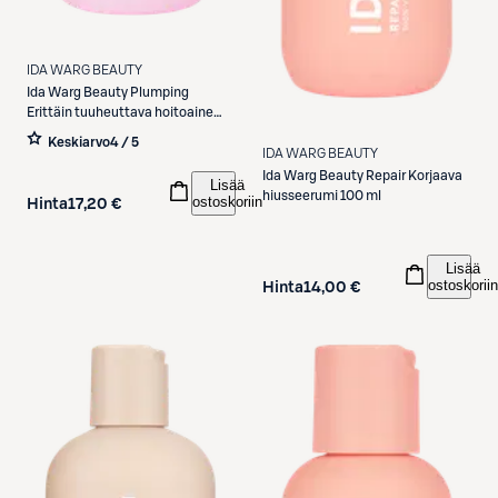
IDA WARG BEAUTY
Ida Warg Beauty
Plumping
Erittäin tuuheuttava hoitoaine
250 ml
Keskiarvo
4 / 5
IDA WARG BEAUTY
Ida Warg Beauty
Repair Korjaava
Lisää
hiusseerumi 100 ml
ostoskoriin
Hinta
17,20 €
Lisää
ostoskoriin
Hinta
14,00 €