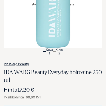
Avaa tuotekuva suurennettuna
Kuva
Kuva
1
2
Ida Warg Beauty
IDA WARG Beauty Everyday hoitoaine 250
ml
Hinta
17,20 €
Yksikköhinta
68,80 €/l