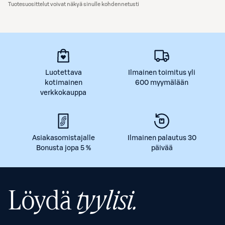
Tuotesuosittelut voivat näkyä sinulle kohdennetusti
Luotettava
Ilmainen toimitus yli
kotimainen
600 myymälään
verkkokauppa
Asiakasomistajalle
Ilmainen palautus 30
Bonusta jopa 5 %
päivää
Löydä
tyylisi.