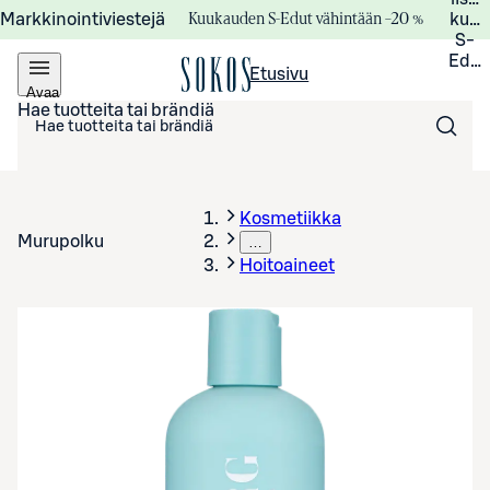
Kuukauden S-Edut vähintään –20 %
Markkinointiviestejä
kuuk
S-
Edui
Etusivu
Avaa
valikko
Hae tuotteita tai brändiä
Kosmetiikka
Murupolku
…
Hoitoaineet