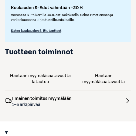
Kuukauden S-Edut vähintään –20 %
Voimassa S-Etukortilla 30.8. asti Sokoksella, Sokos Emotionissa ja
verkkokaupassa kirjautuneille asiakkaille.
Katso kuukauden S-Etutuotteet
Tuotteen toiminnot
Haetaan myymäläsaatavuutta
Haetaan
latautuu
myymäläsaatavuutta
Ilmainen toimitus myymälään
1–5 arkipäivää