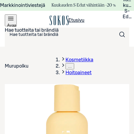
Kuukauden S-Edut vähintään –20 %
Markkinointiviestejä
kuuk
S-
Edui
Etusivu
Avaa
valikko
Hae tuotteita tai brändiä
Kosmetiikka
Murupolku
…
Hoitoaineet