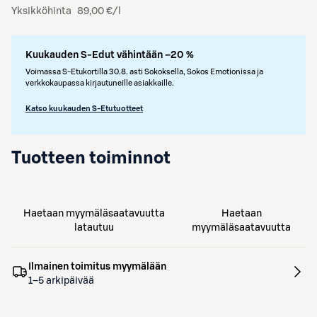
Yksikköhinta
89,00 €/l
Kuukauden S-Edut vähintään –20 %
Voimassa S-Etukortilla 30.8. asti Sokoksella, Sokos Emotionissa ja
verkkokaupassa kirjautuneille asiakkaille.
Katso kuukauden S-Etutuotteet
Tuotteen toiminnot
Haetaan myymäläsaatavuutta
Haetaan
latautuu
myymäläsaatavuutta
Ilmainen toimitus myymälään
1–5 arkipäivää