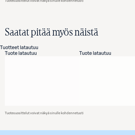
Tuotesuosittelut voivat näkyä sinulle kohdennetusti
Saatat pitää myös näistä
Tuotteet latautuu
Tuote latautuu
Tuote latautuu
Tuotesuosittelut voivat näkyä sinulle kohdennetusti