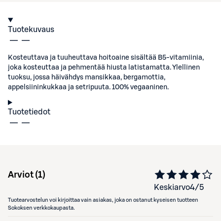
Tuotekuvaus
Kosteuttava ja tuuheuttava hoitoaine sisältää B5-vitamiinia,
joka kosteuttaa ja pehmentää hiusta latistamatta. Ylellinen
tuoksu, jossa häivähdys mansikkaa, bergamottia,
appelsiininkukkaa ja setripuuta. 100% vegaaninen.
Tuotetiedot
Arviot (
1
)
Keskiarvo
4
/5
Tuotearvostelun voi kirjoittaa vain asiakas, joka on ostanut kyseisen tuotteen
Sokoksen verkkokaupasta.