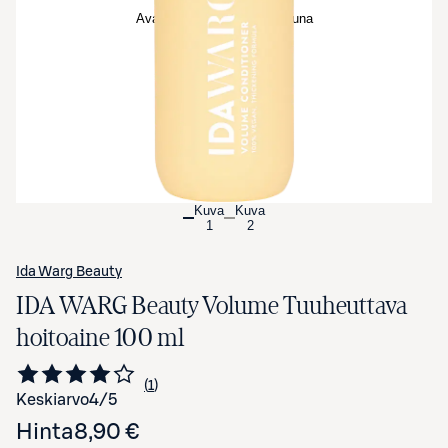
Avaa tuotekuva suurennettuna
Kuva
Kuva
1
2
Ida Warg Beauty
IDA WARG Beauty Volume Tuuheuttava
hoitoaine 100 ml
1
Siirry arvioihin
kappale
Keskiarvo
4
/5
Hinta
8,90 €