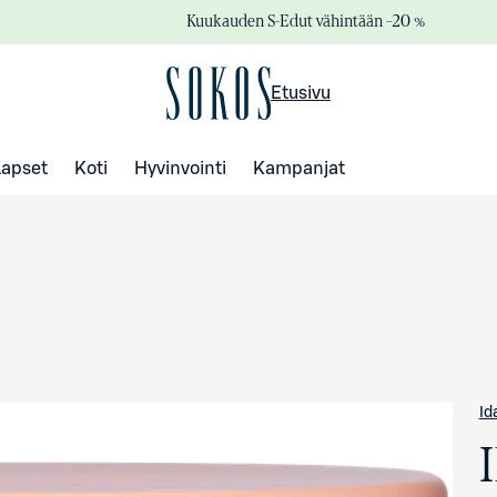
Kuukauden S-Edut vähintään –20 %
Etusivu
Lapset
Koti
Hyvinvointi
Kampanjat
Id