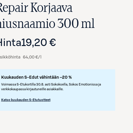
Repair Korjaava
hiusnaamio 300 ml
Hinta
19,20 €
sikköhinta
64,00 €/l
Kuukauden S-Edut vähintään –20 %
Avaa tuotekuva suurennettuna
Voimassa S-Etukortilla 30.8. asti Sokoksella, Sokos Emotionissa ja
verkkokaupassa kirjautuneille asiakkaille.
Katso kuukauden S-Etutuotteet