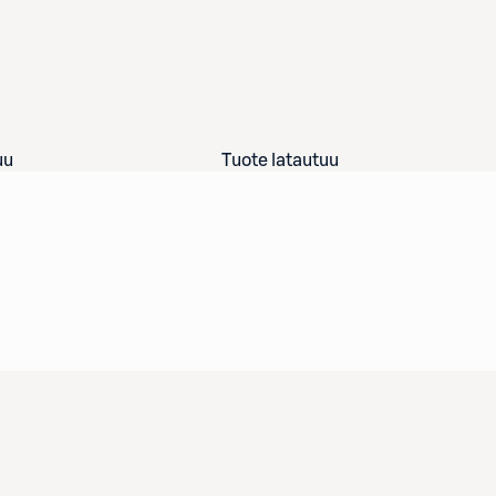
uu
Tuote latautuu