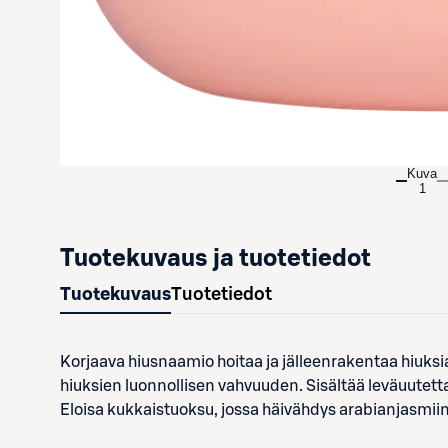
Kuva
1
Tuotekuvaus ja tuotetiedot
Tuotekuvaus
Tuotetiedot
Korjaava hiusnaamio hoitaa ja jälleenrakentaa hiuksia
hiuksien luonnollisen vahvuuden. Sisältää leväuutetta 
Eloisa kukkaistuoksu, jossa häivähdys arabianjasmiin