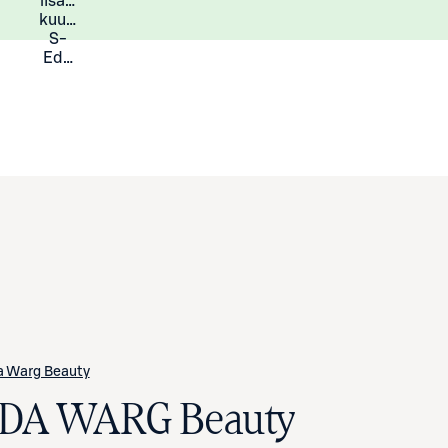
lisää
Lisätietoja
kuukauden
S-
Eduista
a Warg Beauty
IDA WARG Beauty