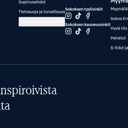
Myymä
Sopimusehdot
Myymälä
Sokoksen tyylivinkit
Tietosuoja ja turvallisuus
Sokos Em
Muuta evästeasetuksia
Sokoksen kauneusvinkit
Hyvä Olo 
Palvelut
S-Edut j
nspiroivista
ta