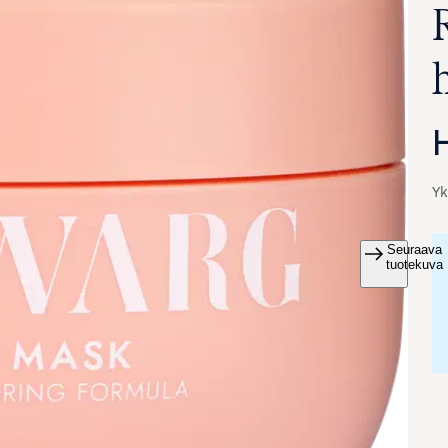
Yk
Seuraava
va suurennettuna
tuotekuva