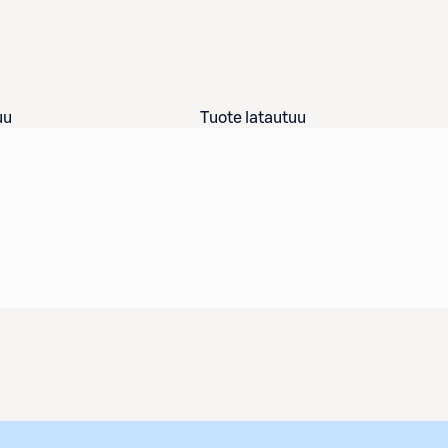
uu
Tuote latautuu