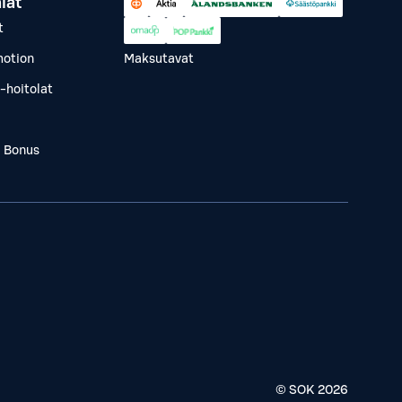
lät
t
otion
Maksutavat
-hoitolat
a Bonus
© SOK
2026