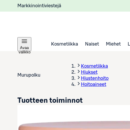
Markkinointiviestejä
Kosmetiikka
Naiset
Miehet
Avaa
valikko
Kosmetiikka
Hiukset
Murupolku
Hiustenhoito
Hoitoaineet
Tuotteen toiminnot