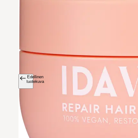
Edellinen
Avaa tuoteku
tuotekuva