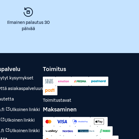
Ilmainen palautus 30
päivää
spalvelu
Toimitus
sytyt kysymykset
yttä asiakaspalveluun
autetta
Toimitustavat
Maksaminen
.fi
Ulkoinen linkki
Ulkoinen linkki
fi
Ulkoinen linkki