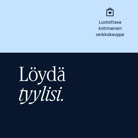
Luotettava
kotimainen
verkkokauppa
Löydä
tyylisi.