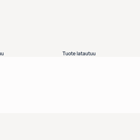
uu
Tuote latautuu