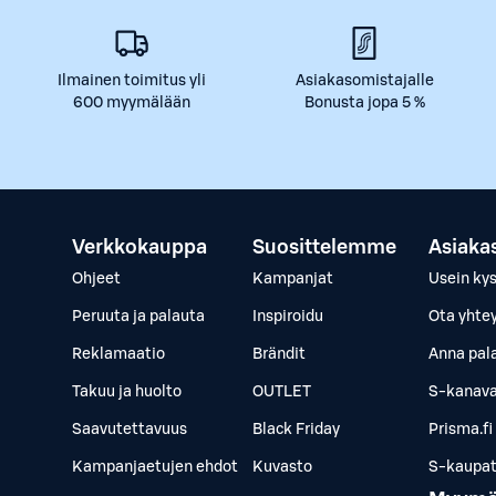
Ilmainen toimitus yli
Asiakasomistajalle
600 myymälään
Bonusta jopa 5 %
Verkkokauppa
Suosittelemme
Asiaka
Ohjeet
Kampanjat
Usein ky
Peruuta ja palauta
Inspiroidu
Ota yhte
Reklamaatio
Brändit
Anna pal
Takuu ja huolto
OUTLET
S-kanava
Saavutettavuus
Black Friday
Prisma.fi
Kampanjaetujen ehdot
Kuvasto
S-kaupat.