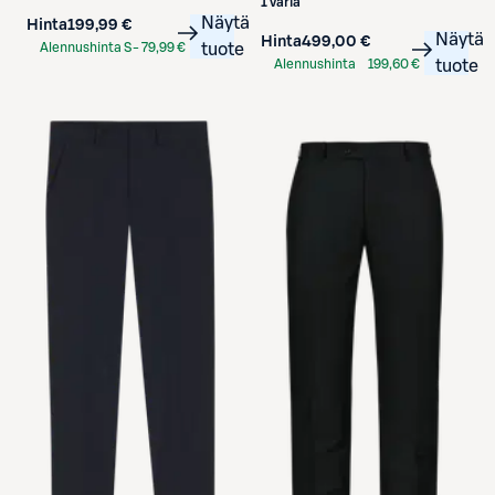
1 väriä
Näytä
Hinta
199,99 €
Näytä
Hinta
499,00 €
Alennushinta S-
79,99 €
tuote
Alennushinta
199,60 €
tuote
Etukortilla
S-Etukortilla