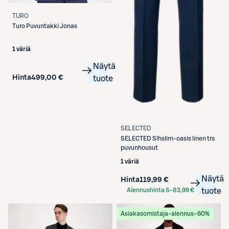
TURO
Turo
Puvuntakki Jonas
1 väriä
Näytä
Hinta
499,00 €
tuote
SELECTED
SELECTED
Slhslim-oasis linen trs
puvunhousut
1 väriä
Näytä
Hinta
119,99 €
Alennushinta S-
83,99 €
tuote
Etukortilla
Asiakasomistaja-alennus
−60%