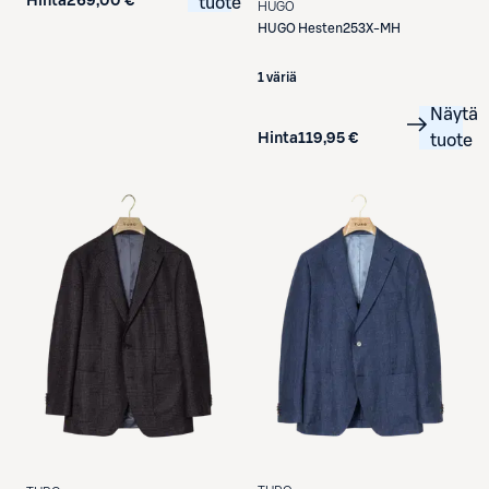
Hinta
269,00 €
tuote
HUGO
HUGO
Hesten253X-MH
1 väriä
Näytä
Hinta
119,95 €
tuote