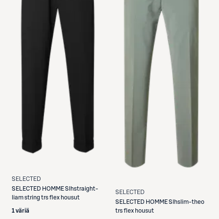
SELECTED
SELECTED
HOMME Slhstraight-
SELECTED
liam string trs flex housut
SELECTED
HOMME Slhslim-theo
trs flex housut
1 väriä