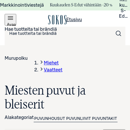
Kuukauden S-Edut vähintään –20 %
Markkinointiviestejä
kuuk
S-
Edui
Etusivu
Avaa
valikko
Hae tuotteita tai brändiä
Murupolku
Miehet
Vaatteet
Miesten puvut ja
bleiserit
Alakategoriat
PUVUNHOUSUT
PUVUNLIIVIT
PUVUNTAKIT