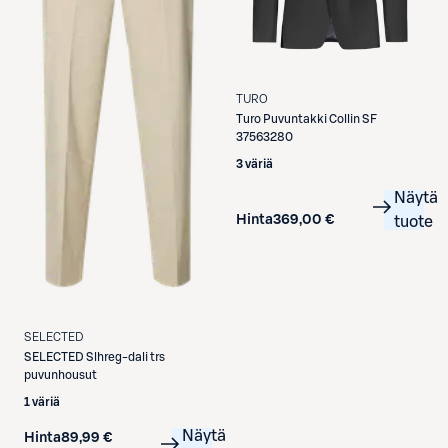
TURO
Turo
Puvuntakki Collin SF
37563280
3 väriä
Näytä
Hinta
369,00 €
tuote
SELECTED
SELECTED
Slhreg-dali trs
puvunhousut
1 väriä
Näytä
Hinta
89,99 €