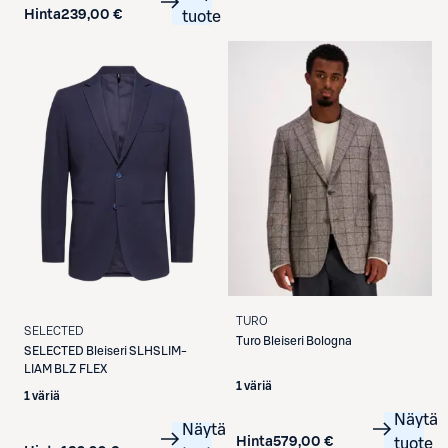
Hinta
239,00 €
tuote
TURO
SELECTED
Turo
Bleiseri Bologna
SELECTED
Bleiseri SLHSLIM-
LIAM BLZ FLEX
1 väriä
1 väriä
Näytä
Näytä
Hinta
579,00 €
tuote