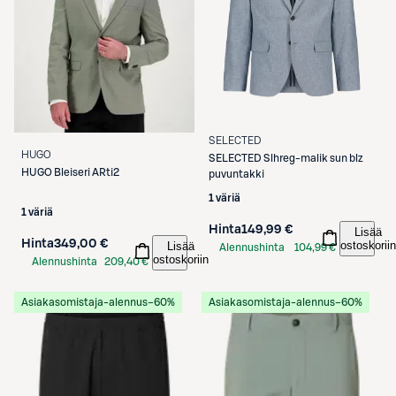
SELECTED
HUGO
SELECTED
Slhreg-malik sun blz
HUGO
Bleiseri ARti2
puvuntakki
1 väriä
1 väriä
Hinta
149,99 €
Lisää
Hinta
349,00 €
ostoskoriin
Lisää
Alennushinta
104,99 €
ostoskoriin
Alennushinta
209,40 €
S-Etukortilla
S-Etukortilla
Asiakasomistaja-alennus
−60%
Asiakasomistaja-alennus
−60%