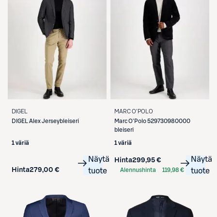
DIGEL
MARC O'POLO
DIGEL
Alex Jerseybleiseri
Marc O'Polo
529730980000
bleiseri
1 väriä
1 väriä
Näytä
Näytä
Hinta
299,95 €
Hinta
279,00 €
tuote
Alennushinta
119,98 €
tuote
S-Etukortilla