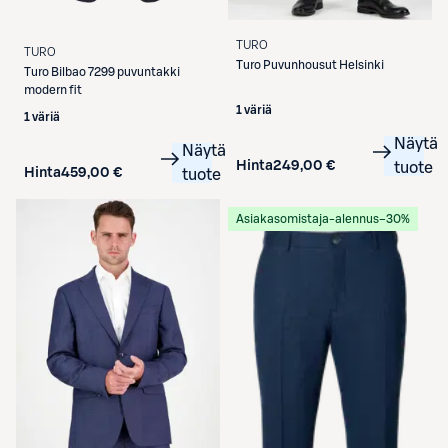
TURO
TURO
Turo
Puvunhousut Helsinki
Turo
Bilbao 7299 puvuntakki
modern fit
1 väriä
1 väriä
Näytä
Näytä
Hinta
249,00 €
tuote
Hinta
459,00 €
tuote
Asiakasomistaja-alennus
−30%