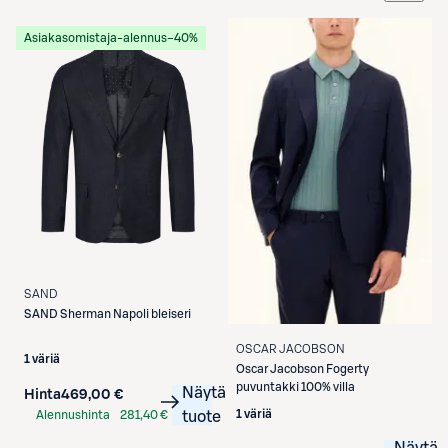
Etukortilla
Asiakasomistaja-alennus
−40%
SAND
SAND
Sherman Napoli bleiseri
OSCAR JACOBSON
1 väriä
Oscar Jacobson
Fogerty
puvuntakki 100% villa
Näytä
Hinta
469,00 €
1 väriä
Alennushinta
281,40 €
tuote
S-Etukortilla