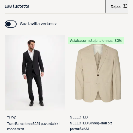
168 tuotetta
Rajaa
Saatavilla verkosta
Asiakasomistaja-alennus
−30%
SELECTED
TURO
SELECTED
Slhreg-dali blz
Turo
Barcelona 5421 puvuntakki
puvuntakki
modern fit