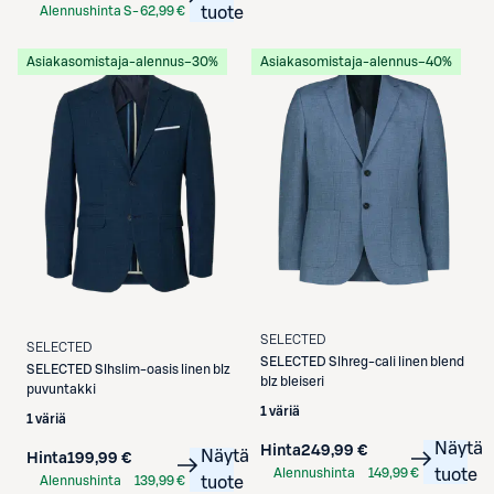
Alennushinta S-
62,99 €
tuote
Etukortilla
Asiakasomistaja-alennus
−30%
Asiakasomistaja-alennus
−40%
SELECTED
SELECTED
SELECTED
Slhreg-cali linen blend
SELECTED
Slhslim-oasis linen blz
blz bleiseri
puvuntakki
1 väriä
1 väriä
Näytä
Hinta
249,99 €
Näytä
Hinta
199,99 €
Alennushinta
149,99 €
tuote
Alennushinta
139,99 €
tuote