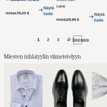
Slmslim-Liam
1 väriä
Näytä
Hinta
479,00 €
tuote
Näytä
Hinta
129,99 €
tuote
1
2
3
4
Seuraava
Miesten juhlatyylin viimeistelyyn