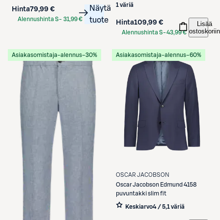
1 väriä
Näytä
Hinta
79,99 €
Alennushinta S-
31,99 €
tuote
Hinta
109,99 €
Lisää
Etukortilla
ostoskoriin
Alennushinta S-
43,99 €
Etukortilla
Asiakasomistaja-alennus
−30%
Asiakasomistaja-alennus
−60%
OSCAR JACOBSON
Oscar Jacobson
Edmund 4158
puvuntakki slim fit
Keskiarvo
4 / 5
,
1 väriä