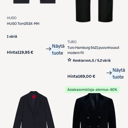
HUGO
HUGO
Tom253X-MH
1 väriä
TURO
Näytä
Turo
Hamburg 5421 puvunhousut
Hinta
119,95 €
tuote
modern fit
Keskiarvo
4,5 / 5
,
2 väriä
Näytä
Hinta
169,00 €
tuote
Asiakasomistaja-alennus
−60%