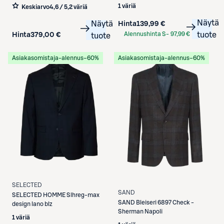
1 väriä
Keskiarvo
4,6 / 5
,
2 väriä
Näytä
Näytä
Hinta
139,99 €
Alennushinta S-
97,99 €
tuote
Hinta
379,00 €
tuote
Etukortilla
Asiakasomistaja-alennus
−60%
Asiakasomistaja-alennus
−60%
SELECTED
SAND
SELECTED
HOMME Slhreg-max
SAND
Bleiseri 6897 Check -
design lano blz
Sherman Napoli
1 väriä