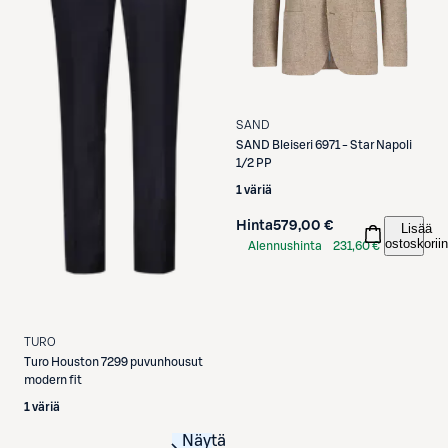
SAND
SAND
Bleiseri 6971 - Star Napoli
1/2 PP
1 väriä
Hinta
579,00 €
Lisää
ostoskoriin
Alennushinta
231,60 €
S-Etukortilla
TURO
Turo
Houston 7299 puvunhousut
modern fit
1 väriä
Näytä