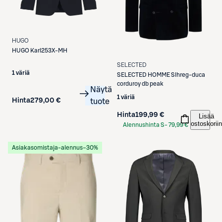
HUGO
HUGO
Karl253X-MH
SELECTED
1 väriä
SELECTED
HOMME Slhreg-duca
corduroy db peak
Näytä
1 väriä
Hinta
279,00 €
tuote
Hinta
199,99 €
Lisää
ostoskoriin
Alennushinta S-
79,99 €
Etukortilla
Asiakasomistaja-alennus
−30%