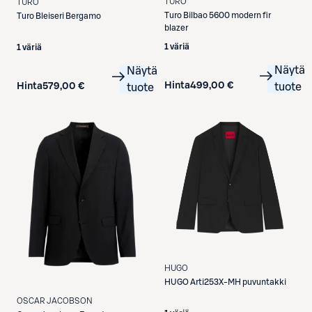
TURO
TURO
Turo
Bilbao 5600 modern fir
Turo
Bleiseri Bergamo
blazer
1 väriä
1 väriä
Näytä
Näytä
Hinta
499,00 €
Hinta
579,00 €
tuote
tuote
HUGO
HUGO
Arti253X-MH puvuntakki
OSCAR JACOBSON