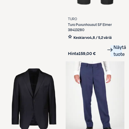
TURO
Turo
Puvunhousut SF Elmer
38413280
Keskiarvo
4,8 / 5
,
2 väriä
Näytä
Hinta
159,00 €
tuote