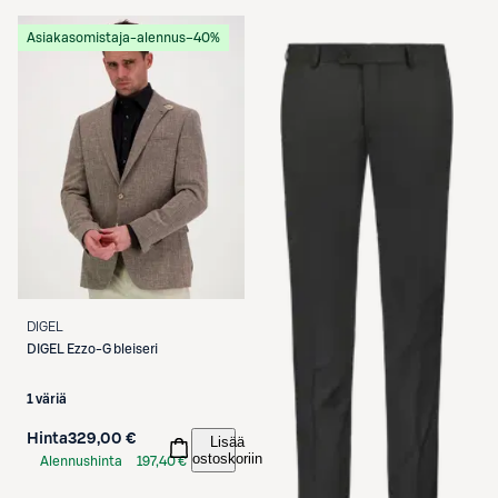
S-Etukortilla
S-Etukortilla
Asiakasomistaja-alennus
−40%
DIGEL
DIGEL
Ezzo-G bleiseri
1 väriä
Hinta
329,00 €
Lisää
ostoskoriin
Alennushinta
197,40 €
S-Etukortilla