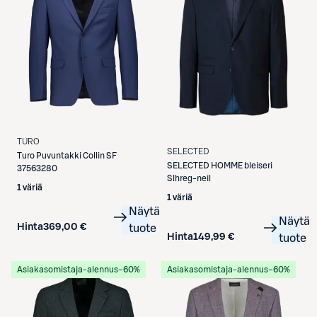
TURO
SELECTED
Turo
Puvuntakki Collin SF
SELECTED
HOMME bleiseri
37563280
Slhreg-neil
1 väriä
1 väriä
Näytä
Näytä
Hinta
369,00 €
tuote
Hinta
149,99 €
tuote
Asiakasomistaja-alennus
−60%
Asiakasomistaja-alennus
−60%