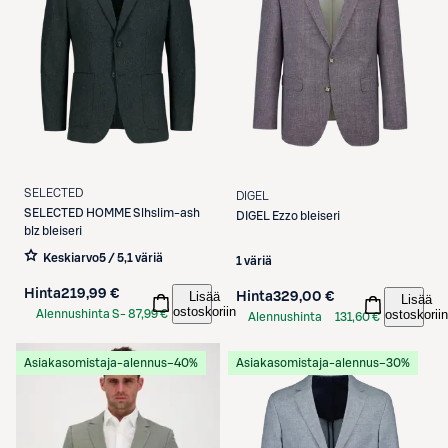
SELECTED
DIGEL
SELECTED
HOMME Slhslim-ash
DIGEL
Ezzo bleiseri
blz bleiseri
Keskiarvo
5 / 5
,
1 väriä
1 väriä
Hinta
219,99 €
Lisää
Hinta
329,00 €
Lisää
ostoskoriin
ostoskoriin
Alennushinta S-
87,99 €
Alennushinta
131,60 €
Etukortilla
S-Etukortilla
Asiakasomistaja-alennus
−40%
Asiakasomistaja-alennus
−30%