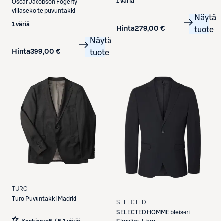
1 väriä
Oscar Jacobson
Fogerty
villasekoite puvuntakki
Näytä
1 väriä
Hinta
279,00 €
tuote
Näytä
Hinta
399,00 €
tuote
TURO
Turo
Puvuntakki Madrid
SELECTED
SELECTED
HOMME bleiseri
Keskiarvo
5 / 5
,
1 väriä