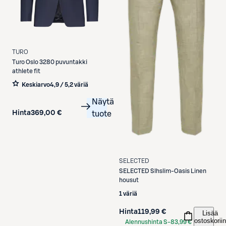
TURO
Turo
Oslo 3280 puvuntakki
athlete fit
Keskiarvo
4,9 / 5
,
2 väriä
Näytä
Hinta
369,00 €
tuote
SELECTED
SELECTED
Slhslim-Oasis Linen
housut
1 väriä
Hinta
119,99 €
Lisää
ostoskoriin
Alennushinta S-
83,99 €