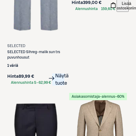
Hinta
399,00 €
Lisää
ostoskoriin
Alennushinta
159,60 €
S-Etukortilla
SELECTED
SELECTED
Slhreg-malik sun trs
puvunhousut
1 väriä
Näytä
Hinta
89,99 €
Alennushinta S-
62,99 €
tuote
Etukortilla
Asiakasomistaja-alennus
−60%