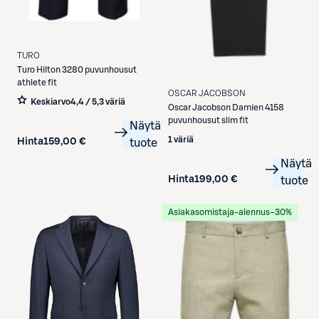
TURO
Turo
Hilton 3280 puvunhousut
athlete fit
OSCAR JACOBSON
Keskiarvo
4,4 / 5
,
3 väriä
Oscar Jacobson
Damien 4158
puvunhousut slim fit
Näytä
1 väriä
Hinta
159,00 €
tuote
Näytä
Hinta
199,00 €
tuote
Asiakasomistaja-alennus
−30%