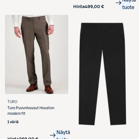
Näytä
Hinta
499,00 €
tuote
TURO
Turo
Puvunhousut Houston
modern fit
1 väriä
Näytä