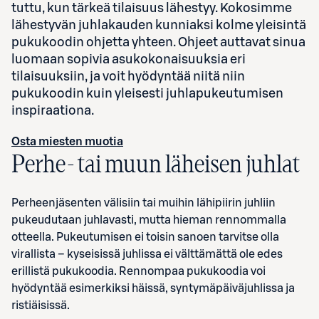
tuttu, kun tärkeä tilaisuus lähestyy. Kokosimme
lähestyvän juhlakauden kunniaksi kolme yleisintä
pukukoodin ohjetta yhteen.
Ohjeet auttavat sinua
luomaan sopivia asukokonaisuuksia eri
tilaisuuksiin, ja voit hyödyntää niitä niin
pukukoodin kuin yleisesti juhlapukeutumisen
inspiraationa.
Osta miesten muotia
Perhe- tai muun läheisen juhlat
Perheenjäsenten välisiin tai muihin lähipiirin juhliin
pukeudutaan juhlavasti, mutta hieman rennommalla
otteella. Pukeutumisen ei toisin sanoen tarvitse olla
virallista – kyseisissä juhlissa ei välttämättä ole edes
erillistä pukukoodia. Rennompaa pukukoodia voi
hyödyntää esimerkiksi häissä, syntymäpäiväjuhlissa ja
ristiäisissä.