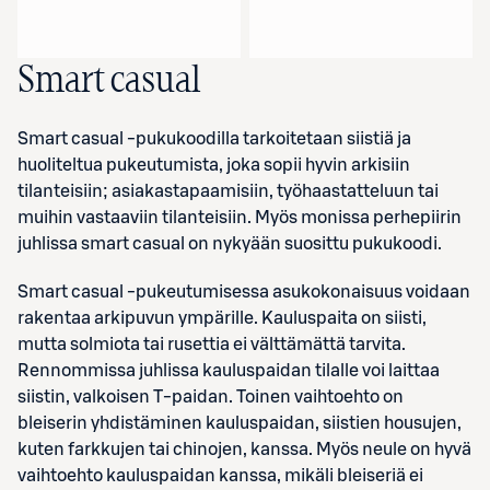
Smart casual
Smart casual -pukukoodilla tarkoitetaan siistiä ja
huoliteltua pukeutumista, joka sopii hyvin arkisiin
tilanteisiin; asiakastapaamisiin, työhaastatteluun tai
muihin vastaaviin tilanteisiin. Myös monissa perhepiirin
juhlissa smart casual on nykyään suosittu pukukoodi.
Smart casual -pukeutumisessa asukokonaisuus voidaan
rakentaa arkipuvun ympärille. Kauluspaita on siisti,
mutta solmiota tai rusettia ei välttämättä tarvita.
Rennommissa juhlissa kauluspaidan tilalle voi laittaa
siistin, valkoisen T-paidan. Toinen vaihtoehto on
bleiserin yhdistäminen kauluspaidan, siistien housujen,
kuten farkkujen tai chinojen, kanssa. Myös neule on hyvä
vaihtoehto kauluspaidan kanssa, mikäli bleiseriä ei