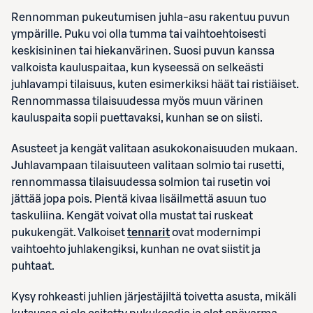
Rennomman pukeutumisen juhla-asu rakentuu puvun
ympärille. Puku voi olla tumma tai vaihtoehtoisesti
keskisininen tai hiekanvärinen. Suosi puvun kanssa
valkoista kauluspaitaa, kun kyseessä on selkeästi
juhlavampi tilaisuus, kuten esimerkiksi häät tai ristiäiset.
Rennommassa tilaisuudessa myös muun värinen
kauluspaita sopii puettavaksi, kunhan se on siisti.
Asusteet ja kengät valitaan asukokonaisuuden mukaan.
Juhlavampaan tilaisuuteen valitaan solmio tai rusetti,
rennommassa tilaisuudessa solmion tai rusetin voi
jättää jopa pois. Pientä kivaa lisäilmettä asuun tuo
taskuliina. Kengät voivat olla mustat tai ruskeat
pukukengät. Valkoiset
tennarit
ovat modernimpi
vaihtoehto juhlakengiksi, kunhan ne ovat siistit ja
puhtaat.
Kysy rohkeasti juhlien järjestäjiltä toivetta asusta, mikäli