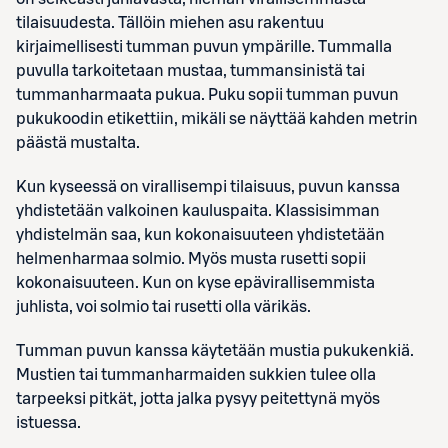
tilaisuudesta. Tällöin miehen asu rakentuu
kirjaimellisesti tumman puvun ympärille. Tummalla
puvulla tarkoitetaan mustaa, tummansinistä tai
tummanharmaata pukua. Puku sopii tumman puvun
pukukoodin etikettiin, mikäli se näyttää kahden metrin
päästä mustalta.
Kun kyseessä on virallisempi tilaisuus, puvun kanssa
yhdistetään valkoinen kauluspaita. Klassisimman
yhdistelmän saa, kun kokonaisuuteen yhdistetään
helmenharmaa solmio. Myös musta rusetti sopii
kokonaisuuteen. Kun on kyse epävirallisemmista
juhlista, voi solmio tai rusetti olla värikäs.
Tumman puvun kanssa käytetään mustia pukukenkiä.
Mustien tai tummanharmaiden sukkien tulee olla
tarpeeksi pitkät, jotta jalka pysyy peitettynä myös
istuessa.