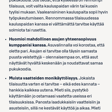
pukukoodia. Jos tiedät, että kyseessä on rennompi
tilaisuus, voit valita kauluspaidan värin tai kuosin
tyylisi mukaan. Vaaleansininen kauluspaita sopii hyvin
työpukeutumiseen. Rennommassa tilaisuudessa
kauluspaidan kanssa ei välttämättä tarvitse käyttää
solmiota tai rusettia.
Huomioi mahdollinen asujen yhteensopivuus
kumppanisi kanssa.
Asuvalinnalla voi korostaa, että
olette pari. Asujen ei tarvitse olla täysin samasta
puusta veistettyjä – olennaisempaa on, että asut
näyttävät hyvältä keskenään ja noudattavat samaa
pukukoodia.
Muista vaatteiden monikäyttöisyys.
Jokaista
tilaisuutta varten ei tarvitse – eikä edes kannata –
hankkia kaikkea uutena. Mieti siis, pystytkö
käyttämään jo ostamaasi vaatetta useissa eri
tilaisuuksissa. Panosta laadukkaisiin vaatteisiin ja
asusteisiin, sillä ne kestävät käyttöä ja aikaa. Mieti