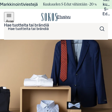
Kuukauden S-Edut vähintään –20 %
Markkinointiviestejä
kuuk
S-
Edui
Etusivu
Avaa
valikko
Hae tuotteita tai brändiä