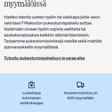
myymälöissä
Haetko ideoita uuteen tyyliin tai vaikkapa juhla-asun
valintaan? Maksuton pukeutumispalvelu auttaa
löytämään omaan tyyliin sopivia vaatteita tai
asukokonaisuuksia kaikkiin elämäntilanteisiin.
Tarjoamme pukeutumisvinkkejä naisille sekä miehille
ajanvarauksella myymälöissä.
Tutustu pukeutumispalveluun ja varaa aika
Luotettava
Ilmainen toimitus yli
kotimainen
600 myymälään
verkkokauppa