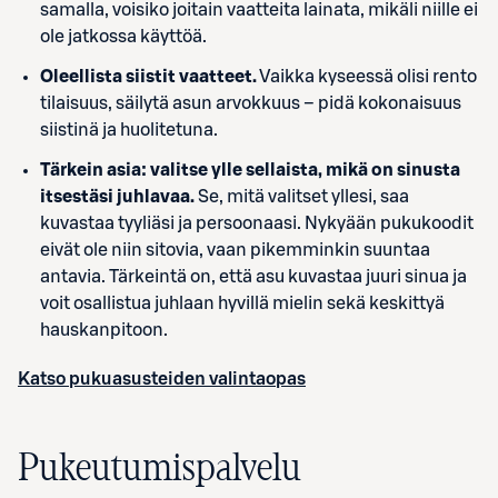
samalla, voisiko joitain vaatteita lainata, mikäli niille ei
ole jatkossa käyttöä.
Oleellista siistit vaatteet.
Vaikka kyseessä olisi rento
tilaisuus, säilytä asun arvokkuus – pidä kokonaisuus
siistinä ja huolitetuna.
Tärkein asia: valitse ylle sellaista, mikä on sinusta
itsestäsi juhlavaa.
Se, mitä valitset yllesi, saa
kuvastaa tyyliäsi ja persoonaasi. Nykyään pukukoodit
eivät ole niin sitovia, vaan pikemminkin suuntaa
antavia. Tärkeintä on, että asu kuvastaa juuri sinua ja
voit osallistua juhlaan hyvillä mielin sekä keskittyä
hauskanpitoon.
Katso pukuasusteiden valintaopas
Pukeutumispalvelu