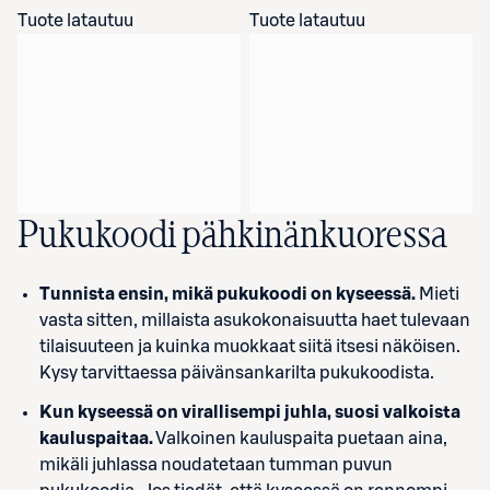
Tuote latautuu
Tuote latautuu
Pukukoodi pähkinänkuoressa
Tunnista ensin, mikä pukukoodi on kyseessä.
Mieti
vasta sitten, millaista asukokonaisuutta haet tulevaan
tilaisuuteen ja kuinka muokkaat siitä itsesi näköisen.
Kysy tarvittaessa päivänsankarilta pukukoodista.
Kun kyseessä on virallisempi juhla, suosi valkoista
kauluspaitaa.
Valkoinen kauluspaita puetaan aina,
mikäli juhlassa noudatetaan tumman puvun