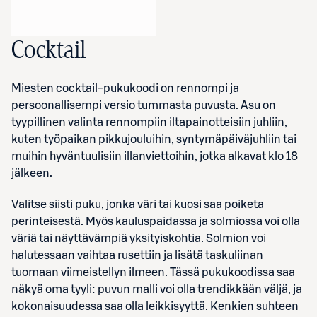
Cocktail
Miesten cocktail-pukukoodi on rennompi ja
persoonallisempi versio tummasta puvusta.
Asu on
tyypillinen valinta rennompiin iltapainotteisiin juhliin,
kuten työpaikan pikkujouluihin, syntymäpäiväjuhliin tai
muihin hyväntuulisiin illanviettoihin, jotka alkavat klo 18
jälkeen.
Valitse siisti puku, jonka väri tai kuosi saa poiketa
perinteisestä. Myös kauluspaidassa ja solmiossa voi olla
väriä tai näyttävämpiä yksityiskohtia. Solmion voi
halutessaan vaihtaa rusettiin ja lisätä taskuliinan
tuomaan viimeistellyn ilmeen. Tässä pukukoodissa saa
näkyä oma tyyli: puvun malli voi olla trendikkään väljä, ja
kokonaisuudessa saa olla leikkisyyttä. Kenkien suhteen