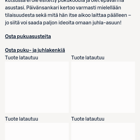
kutsussa ei ole esitetty pukukoodia ja olet epävarma
asustasi. Päivänsankari kertoo varmasti mielellään
tilaisuudesta sekä mitä hän itse aikoo laittaa päälleen –
jo siitä voi saada paljon ideoita omaan juhla-asuun!
Osta pukuasusteita
Osta puku- ja juhlakenkiä
Tuote latautuu
Tuote latautuu
Tuote latautuu
Tuote latautuu