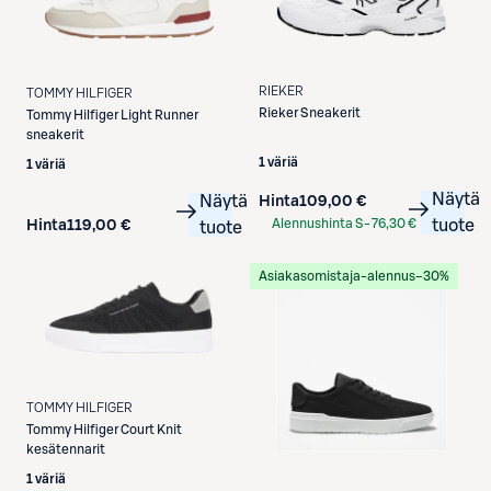
RIEKER
TOMMY HILFIGER
Rieker
Sneakerit
Tommy Hilfiger
Light Runner
sneakerit
1 väriä
1 väriä
Näytä
Näytä
Hinta
109,00 €
Alennushinta S-
76,30 €
tuote
Hinta
119,00 €
tuote
Etukortilla
Asiakasomistaja-alennus
−30%
TOMMY HILFIGER
Tommy Hilfiger
Court Knit
kesätennarit
1 väriä