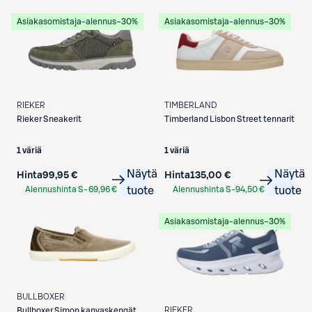
Etukortilla
Asiakasomistaja-alennus
−30%
Asiakasomistaja-alennus
−30%
RIEKER
TIMBERLAND
Rieker
Sneakerit
Timberland
Lisbon Street tennarit
1 väriä
1 väriä
Näytä
Näytä
Hinta
99,95 €
Hinta
135,00 €
Alennushinta S-
69,96 €
tuote
Alennushinta S-
94,50 €
tuote
Etukortilla
Etukortilla
Asiakasomistaja-alennus
−30%
BULLBOXER
RIEKER
Bullboxer
Simon kanvaskengät