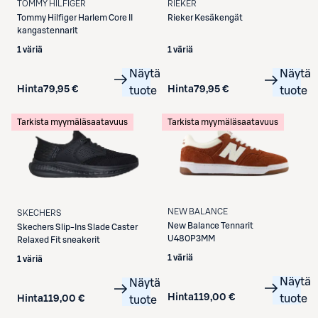
TOMMY HILFIGER
RIEKER
Tommy Hilfiger
Harlem Core II
Rieker
Kesäkengät
kangastennarit
1 väriä
1 väriä
Näytä
Näytä
Hinta
79,95 €
Hinta
79,95 €
tuote
tuote
Tarkista myymäläsaatavuus
Tarkista myymäläsaatavuus
NEW BALANCE
SKECHERS
New Balance
Tennarit
Skechers
Slip-Ins Slade Caster
U480P3MM
Relaxed Fit sneakerit
1 väriä
1 väriä
Näytä
Näytä
Hinta
119,00 €
tuote
Hinta
119,00 €
tuote