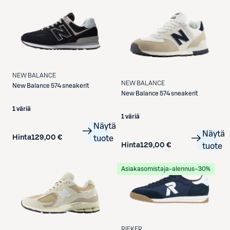
NEW BALANCE
NEW BALANCE
New Balance
574 sneakerit
New Balance
574 sneakerit
1 väriä
1 väriä
Näytä
Näytä
Hinta
129,00 €
tuote
Hinta
129,00 €
tuote
Asiakasomistaja-alennus
−30%
RIEKER