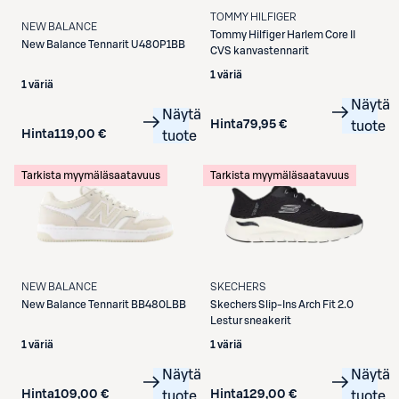
TOMMY HILFIGER
NEW BALANCE
Tommy Hilfiger
Harlem Core II
New Balance
Tennarit U480P1BB
CVS kanvastennarit
1 väriä
1 väriä
Näytä
Näytä
Hinta
79,95 €
tuote
Hinta
119,00 €
tuote
Tarkista myymäläsaatavuus
Tarkista myymäläsaatavuus
NEW BALANCE
SKECHERS
New Balance
Tennarit BB480LBB
Skechers
Slip-Ins Arch Fit 2.0
Lestur sneakerit
1 väriä
1 väriä
Näytä
Näytä
Hinta
109,00 €
Hinta
129,00 €
tuote
tuote