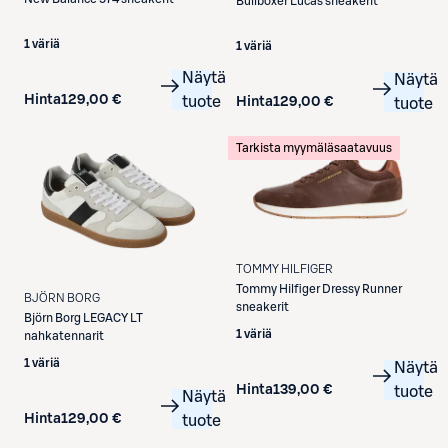
Bullboxer
Lucas sneakerit
1 väriä
1 väriä
Näytä
Näytä
Hinta
129,00 €
tuote
Hinta
129,00 €
tuote
Tarkista myymäläsaatavuus
TOMMY HILFIGER
Tommy Hilfiger
Dressy Runner
BJÖRN BORG
sneakerit
Björn Borg
LEGACY LT
1 väriä
nahkatennarit
1 väriä
Näytä
Hinta
139,00 €
tuote
Näytä
Hinta
129,00 €
tuote