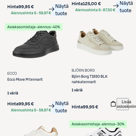
Näytä
Hinta
125,00 €
Näytä
Hinta
99,95 €
Alennushinta S-
87,50 €
tuote
Alennushinta S-
59,97 €
tuote
Etukortilla
Etukortilla
Asiakasomistaja-alennus
−40%
BJÖRN BORG
ECCO
Björn Borg
T1930 BLK
Ecco
Move M tennarit
nahkatennarit
1 väriä
1 väriä
Lisää
Näytä
Hinta
99,95 €
ostoskoriin
Hinta
99,95 €
Alennushinta S-
59,97 €
tuote
Etukortilla
Asiakasomistaja-alennus
−30%