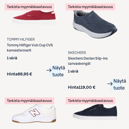
Tarkista myymäläsaatavuus
Tarkista myymäläsaatavuus
TOMMY HILFIGER
Tommy Hilfiger
Vulc Cup CVS
kanvastennarit
SKECHERS
1 väriä
Skechers
Declan Slip-Ins
canvaskengät
Näytä
1 väriä
Hinta
89,95 €
tuote
Näytä
Hinta
119,00 €
tuote
Tarkista myymäläsaatavuus
Tarkista myymäläsaatavuus