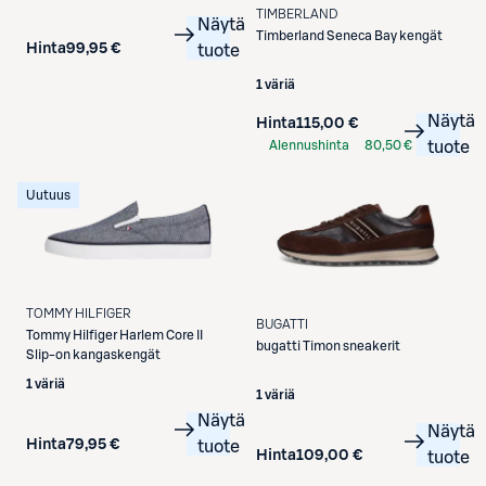
TIMBERLAND
Näytä
Timberland
Seneca Bay kengät
Hinta
99,95 €
tuote
1 väriä
Näytä
Hinta
115,00 €
Alennushinta
80,50 €
tuote
S-Etukortilla
Uutuus
TOMMY HILFIGER
BUGATTI
Tommy Hilfiger
Harlem Core II
bugatti
Timon sneakerit
Slip-on kangaskengät
1 väriä
1 väriä
Näytä
Näytä
Hinta
79,95 €
tuote
Hinta
109,00 €
tuote