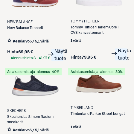
TOMMY HILFIGER
NEW BALANCE
Tommy Hilfiger
Harlem Core II
New Balance
Tennarit
CVS kanvastennarit
1 väriä
Keskiarvo
5 / 5
,
1 väriä
Näytä
Näytä
Hinta
69,95 €
Hinta
79,95 €
tuote
Alennushinta S-
41,97 €
tuote
Etukortilla
Asiakasomistaja-alennus
−40%
Asiakasomistaja-alennus
−30%
TIMBERLAND
SKECHERS
Timberland
Parker Street kengät
Skechers
Lattimore Radium
sneakerit
1 väriä
Keskiarvo
5 / 5
,
1 väriä