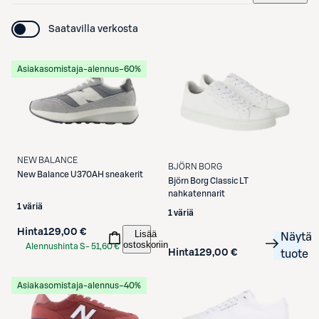
Saatavilla verkosta
Asiakasomistaja-alennus
−60%
NEW BALANCE
BJÖRN BORG
New Balance
U370AH sneakerit
Björn Borg
Classic LT
nahkatennarit
1 väriä
1 väriä
Hinta
129,00 €
Lisää
Näytä
ostoskoriin
Alennushinta S-
51,60 €
Hinta
129,00 €
tuote
Etukortilla
Asiakasomistaja-alennus
−40%