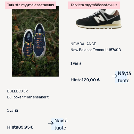
Tarkista myymäläsaatavuus
Tarkista myymäläsaatavuus
NEW BALANCE
New Balance
Tennarit U574SB
1 väriä
Näytä
Hinta
129,00 €
tuote
BULLBOXER
Bullboxer
Milan sneakerit
1 väriä
Näytä
Hinta
89,95 €
tuote