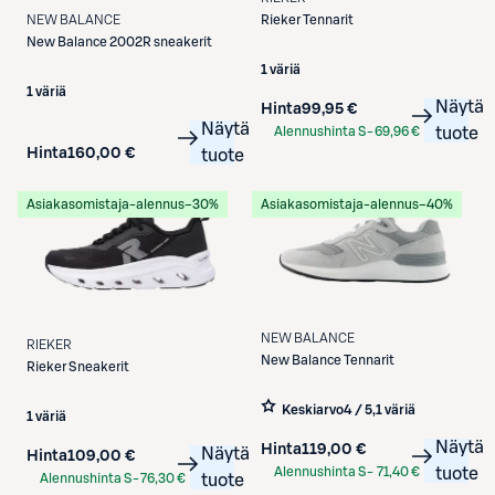
NEW BALANCE
Rieker
Tennarit
New Balance
2002R sneakerit
1 väriä
1 väriä
Näytä
Hinta
99,95 €
Näytä
Alennushinta S-
69,96 €
tuote
Hinta
160,00 €
tuote
Etukortilla
Asiakasomistaja-alennus
−30%
Asiakasomistaja-alennus
−40%
NEW BALANCE
RIEKER
New Balance
Tennarit
Rieker
Sneakerit
Keskiarvo
4 / 5
,
1 väriä
1 väriä
Näytä
Hinta
119,00 €
Näytä
Hinta
109,00 €
Alennushinta S-
71,40 €
tuote
Alennushinta S-
76,30 €
tuote
Etukortilla