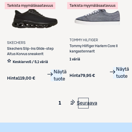
Tarkista myymäläsaatavuus
Tarkista myymäläsaatavuus
TOMMY HILFIGER
SKECHERS
Tommy Hilfiger
Harlem Core II
Skechers
Slip-Ins Glide-step
kangastennarit
Altus Korvus sneakerit
1 väriä
Keskiarvo
5 / 5
,
1 väriä
Näytä
Näytä
Hinta
79,95 €
tuote
Hinta
119,00 €
tuote
1
2
Seuraava