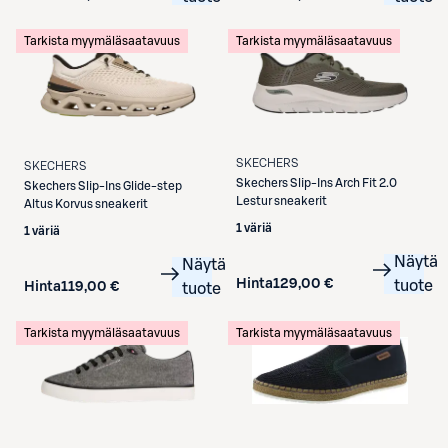
Tarkista myymäläsaatavuus
Tarkista myymäläsaatavuus
SKECHERS
SKECHERS
Skechers
Slip-Ins Arch Fit 2.0
Skechers
Slip-Ins Glide-step
Lestur sneakerit
Altus Korvus sneakerit
1 väriä
1 väriä
Näytä
Näytä
Hinta
129,00 €
tuote
Hinta
119,00 €
tuote
Tarkista myymäläsaatavuus
Tarkista myymäläsaatavuus