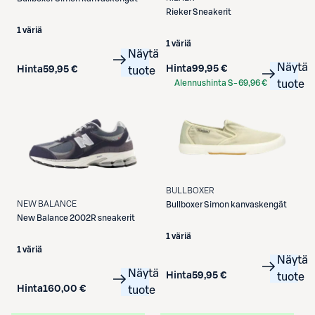
Rieker
Sneakerit
1 väriä
1 väriä
Näytä
Näytä
Hinta
99,95 €
Hinta
59,95 €
tuote
Alennushinta S-
69,96 €
tuote
Etukortilla
BULLBOXER
NEW BALANCE
Bullboxer
Simon kanvaskengät
New Balance
2002R sneakerit
1 väriä
1 väriä
Näytä
Näytä
Hinta
59,95 €
tuote
Hinta
160,00 €
tuote