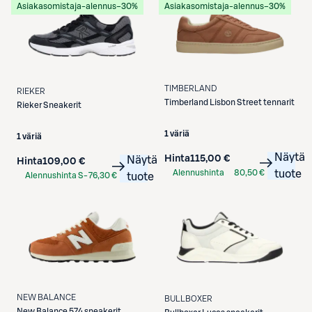
Asiakasomistaja-alennus
−30%
Asiakasomistaja-alennus
−30%
TIMBERLAND
RIEKER
Timberland
Lisbon Street tennarit
Rieker
Sneakerit
1 väriä
1 väriä
Näytä
Hinta
115,00 €
Näytä
Hinta
109,00 €
Alennushinta
80,50 €
tuote
Alennushinta S-
76,30 €
tuote
S-Etukortilla
Etukortilla
NEW BALANCE
BULLBOXER
New Balance
574 sneakerit