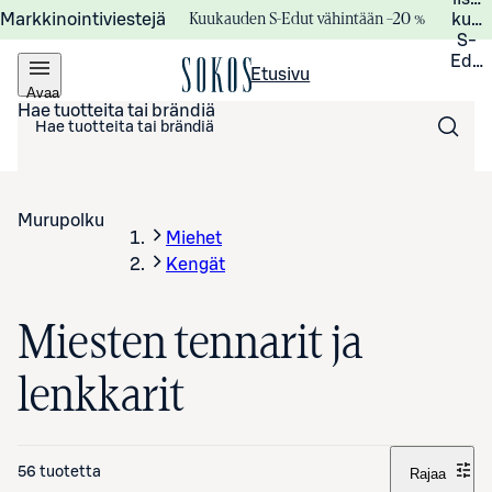
Kuukauden S-Edut vähintään –20 %
Markkinointiviestejä
kuuk
S-
Edui
Etusivu
Avaa
valikko
Hae tuotteita tai brändiä
Murupolku
Miehet
Kengät
Miesten tennarit ja
lenkkarit
56 tuotetta
Rajaa