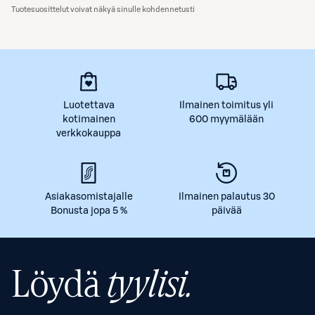
Tuotesuosittelut voivat näkyä sinulle kohdennetusti
Luotettava
Ilmainen toimitus yli
kotimainen
600 myymälään
verkkokauppa
Asiakasomistajalle
Ilmainen palautus 30
Bonusta jopa 5 %
päivää
Löydä
tyylisi.