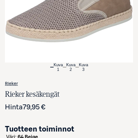
Avaa tuotekuva suurennettuna
Kuva
Kuva
Kuva
1
2
3
Rieker
Rieker kesäkengät
Hinta
79,95 €
Tuotteen toiminnot
väri:
64 Beige