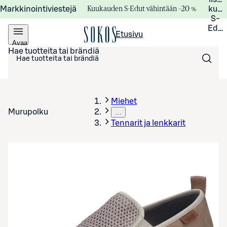
Kuukauden S-Edut vähintään –20 %
Markkinointiviestejä
kuuk
S-
Edui
Etusivu
Avaa
valikko
Hae tuotteita tai brändiä
Miehet
Murupolku
…
Tennarit ja lenkkarit