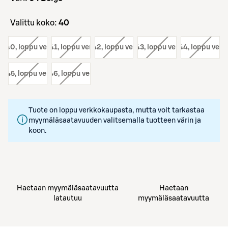
Valittu koko:
40
o:
40
, loppu verkosta
koko:
41
, loppu verkosta
koko:
42
, loppu verkosta
koko:
43
, loppu verkosta
koko:
44
, loppu verk
o:
45
, loppu verkosta
koko:
46
, loppu verkosta
Tuote on loppu verkkokaupasta, mutta voit tarkastaa
myymäläsaatavuuden valitsemalla tuotteen värin ja
koon.
Haetaan myymäläsaatavuutta
Haetaan
latautuu
myymäläsaatavuutta