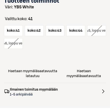
Tuotteen toiminnot
väri:
YBS White
Valittu koko:
41
koko:
41
koko:
42
koko:
43
koko:
koko:
44
45
, loppu verk
o:
46
, loppu verkosta
Haetaan myymäläsaatavuutta
Haetaan
latautuu
myymäläsaatavuutta
Ilmainen toimitus myymälään
1–5 arkipäivää