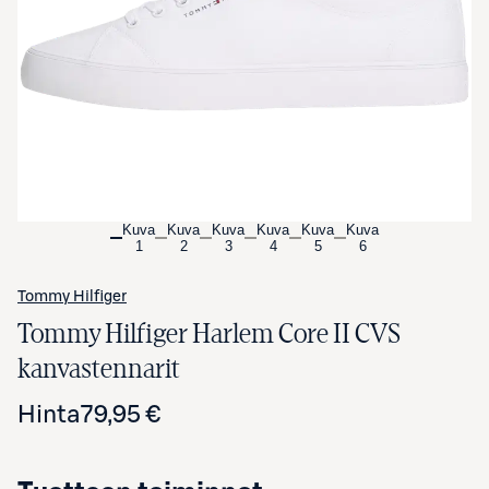
Avaa tuotekuva suurennettuna
Kuva
Kuva
Kuva
Kuva
Kuva
Kuva
1
2
3
4
5
6
Tommy Hilfiger
Tommy Hilfiger Harlem Core II CVS
kanvastennarit
Hinta
79,95 €