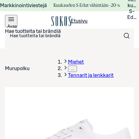
Kuukauden S-Edut vähintään –20 %
Markkinointiviestejä
kuuk
S-
Edui
Etusivu
Avaa
valikko
Hae tuotteita tai brändiä
Miehet
Murupolku
…
Tennarit ja lenkkarit