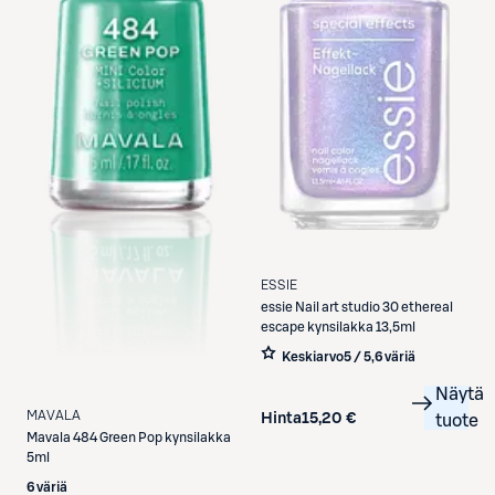
ESSIE
essie
Nail art studio 30 ethereal
escape kynsilakka 13,5ml
Keskiarvo
5 / 5
,
6 väriä
Näytä
MAVALA
Hinta
15,20 €
tuote
Mavala
484 Green Pop kynsilakka
5ml
6 väriä