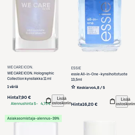
WE CARE ICON.
ESSIE
WE CARE ICON.
Holographic
essie
All-in-One -kynsihoitotuote
Collection kynsilakka 11 ml
13,5ml
1 väriä
Keskiarvo
4,8 / 5
Hinta
7,90 €
Lisää
Lisää
ostoskoriin
ostoskoriin
Alennushinta S-
4,75 €
Hinta
16,20 €
Etukortilla
Asiakasomistaja-alennus
−39%