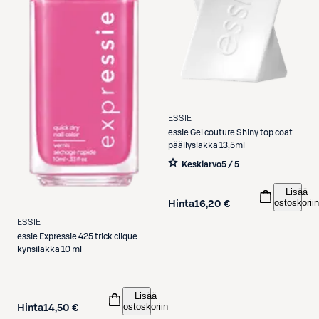
ESSIE
essie
Gel couture Shiny top coat
päällyslakka 13,5ml
Keskiarvo
5 / 5
Lisää
ostoskoriin
Hinta
16,20 €
ESSIE
essie
Expressie 425 trick clique
kynsilakka 10 ml
Lisää
ostoskoriin
Hinta
14,50 €