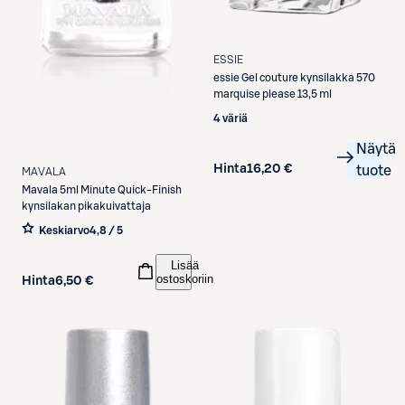
ESSIE
essie
Gel couture kynsilakka 570
marquise please 13,5 ml
4 väriä
Näytä
Hinta
16,20 €
tuote
MAVALA
Mavala
5ml Minute Quick-Finish
kynsilakan pikakuivattaja
Keskiarvo
4,8 / 5
Lisää
ostoskoriin
Hinta
6,50 €