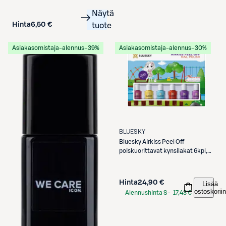
Näytä
Hinta
6,50 €
tuote
Asiakasomistaja-alennus
−39%
Asiakasomistaja-alennus
−30%
BLUESKY
Bluesky
Airkiss Peel Off
poiskuorittavat kynsilakat 6kpl,
SUMMER
Hinta
24,90 €
Lisää
ostoskoriin
Alennushinta S-
17,43 €
Etukortilla