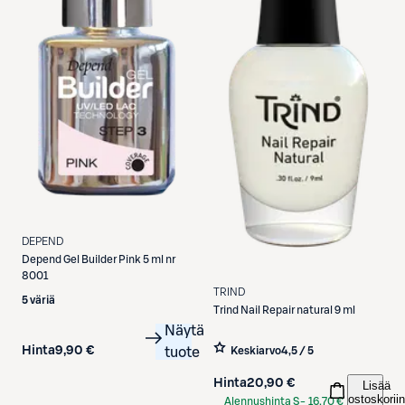
DEPEND
Depend
Gel Builder Pink 5 ml nr
8001
TRIND
5 väriä
Trind
Nail Repair natural 9 ml
Näytä
Hinta
9,90 €
tuote
Keskiarvo
4,5 / 5
Hinta
20,90 €
Lisää
ostoskoriin
Alennushinta S-
16,70 €