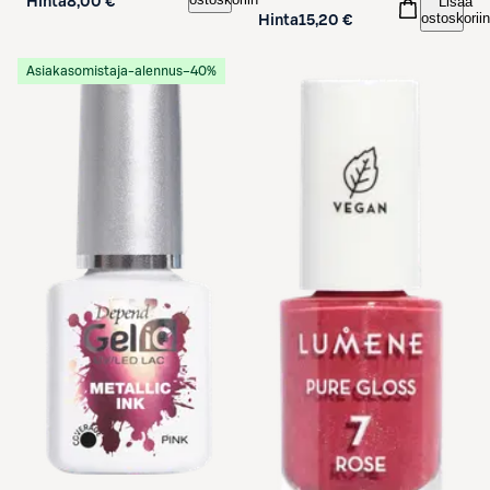
Lisää
Hinta
8,00 €
ostoskoriin
Hinta
15,20 €
Asiakasomistaja-alennus
−40%