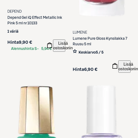
DEPEND
Depend
Gel iQ Effect Metallic Ink
Pink 5 ml nr 10133
1 väriä
LUMENE
Lumene
Pure Gloss Kynsilakka 7
Hinta
9,90 €
Lisää
Ruusu 5 ml
ostoskoriin
Alennushinta S-
5,94 €
Keskiarvo
5 / 5
Etukortilla
Lisää
ostoskoriin
Hinta
6,90 €