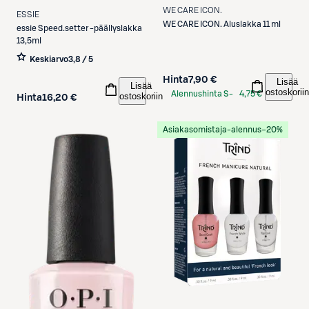
WE CARE ICON.
ESSIE
WE CARE ICON.
Aluslakka 11 ml
essie
Speed.setter -päällyslakka
13,5ml
Keskiarvo
3,8 / 5
Hinta
7,90 €
Lisää
Lisää
ostoskoriin
Alennushinta S-
4,75 €
ostoskoriin
Hinta
16,20 €
Etukortilla
Asiakasomistaja-alennus
−20%