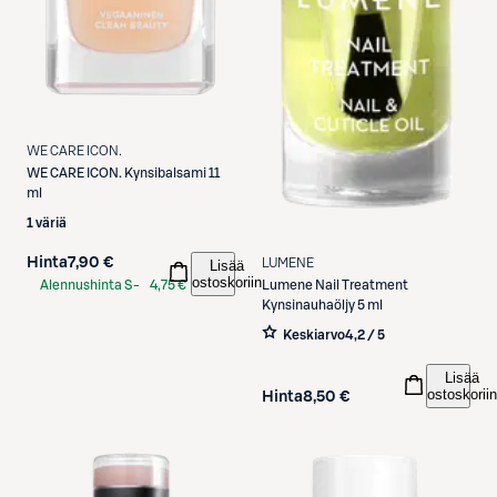
WE CARE ICON.
WE CARE ICON.
Kynsibalsami 11
ml
1 väriä
Hinta
7,90 €
LUMENE
Lisää
ostoskoriin
Alennushinta S-
4,75 €
Lumene
Nail Treatment
Kynsinauhaöljy 5 ml
Etukortilla
Keskiarvo
4,2 / 5
Lisää
ostoskoriin
Hinta
8,50 €