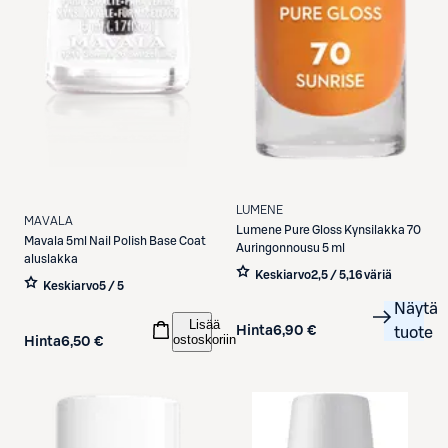
LUMENE
MAVALA
Lumene
Pure Gloss Kynsilakka 70
Mavala
5ml Nail Polish Base Coat
Auringonnousu 5 ml
aluslakka
Keskiarvo
2,5 / 5
,
16 väriä
Keskiarvo
5 / 5
Näytä
Lisää
Hinta
6,90 €
tuote
ostoskoriin
Hinta
6,50 €