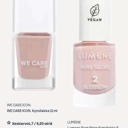
WE CARE ICON.
WE CARE ICON.
Kynsilakka 11 ml
LUMENE
Keskiarvo
4,7 / 5
,
20 väriä