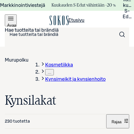
Kuukauden S-Edut vähintään –20 %
Markkinointiviestejä
kuuk
S-
Edui
Etusivu
Avaa
valikko
Hae tuotteita tai brändiä
Murupolku
Kosmetiikka
…
Kynsimeikit ja kynsienhoito
Kynsilakat
230 tuotetta
Rajaa