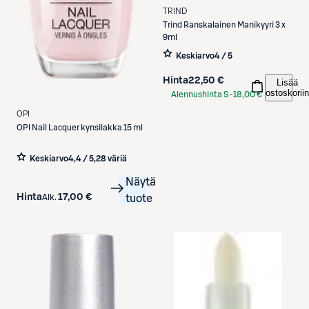
TRIND
Trind
Ranskalainen Manikyyri 3 x
9ml
Keskiarvo
4 / 5
Hinta
22,50 €
Lisää
ostoskoriin
Alennushinta S-
18,00 €
Etukortilla
OPI
OPI
Nail Lacquer kynsilakka 15 ml
Keskiarvo
4,4 / 5
,
28 väriä
Näytä
Hinta
17,00 €
Alk.
tuote