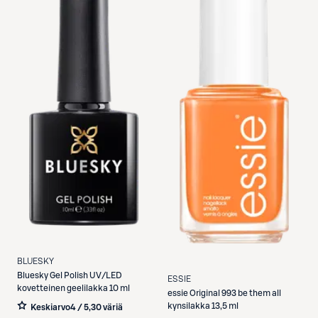
BLUESKY
Bluesky
Gel Polish UV/LED
ESSIE
kovetteinen geelilakka 10 ml
essie
Original 993 be them all
kynsilakka 13,5 ml
Keskiarvo
4 / 5
,
30 väriä