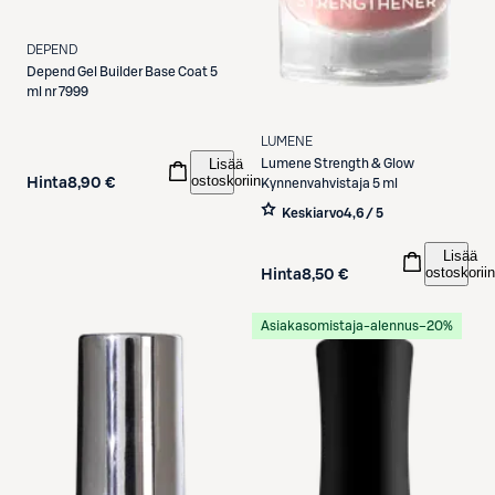
DEPEND
Depend
Gel Builder Base Coat 5
ml nr 7999
LUMENE
Lisää
Lumene
Strength & Glow
ostoskoriin
Hinta
8,90 €
Kynnenvahvistaja 5 ml
Keskiarvo
4,6 / 5
Lisää
ostoskoriin
Hinta
8,50 €
Asiakasomistaja-alennus
−20%