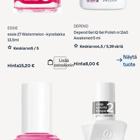
DEPEND
ESSIE
Depend
Gel iQ Gel Polish nr 1140
essie
27 Watermelon -kynsilakka
Awakened 5 ml
13,5ml
Keskiarvo
4,5 / 5
,
39 väriä
Keskiarvo
5 / 5
Näytä
Lisää
Hinta
8,00 €
tuote
ostoskoriin
Hinta
15,20 €