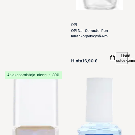
OPI
OPI
Nail Corrector Pen
lakankorjauskynä 4 ml
Lisää
ostoskoriin
Hinta
16,90 €
Asiakasomistaja-alennus
−39%