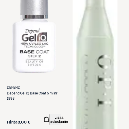
DEPEND
Depend
Gel iQ Base Coat 5 ml nr
1998
Lisää
ostoskoriin
Hinta
8,00 €