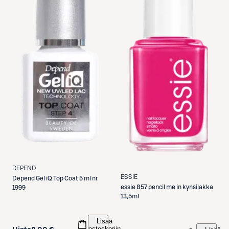
DEPEND
ESSIE
Depend
Gel iQ Top Coat 5 ml nr
essie
857 pencil me in kynsilakka
1999
13,5ml
Lisää
ostoskoriin