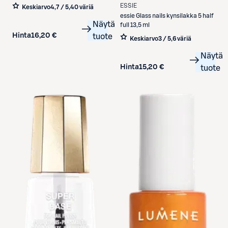
ESSIE
Keskiarvo
4,7 / 5
,
40 väriä
essie
Glass nails kynsilakka 5 half
Näytä
full 13,5 ml
Hinta
16,20 €
tuote
Keskiarvo
3 / 5
,
6 väriä
Näytä
Hinta
15,20 €
tuote