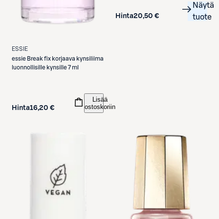
Näytä
Hinta
20,50 €
tuote
ESSIE
essie
Break fix korjaava kynsiliima
luonnollisille kynsille 7 ml
Lisää
ostoskoriin
Hinta
16,20 €