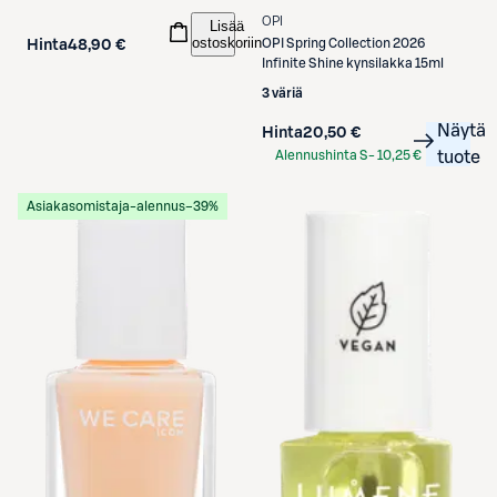
OPI
Lisää
ostoskoriin
OPI
Spring Collection 2026
Hinta
48,90 €
Infinite Shine kynsilakka 15ml
3 väriä
Näytä
Hinta
20,50 €
Alennushinta S-
10,25 €
tuote
Etukortilla
Asiakasomistaja-alennus
−39%