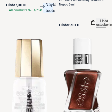
Lumene
Pure Gloss Kynsilakka 2
Näytä
Nuppu 5 ml
Hinta
7,90 €
Alennushinta S-
4,75 €
tuote
Etukortilla
Lisää
ostoskoriin
Hinta
6,90 €