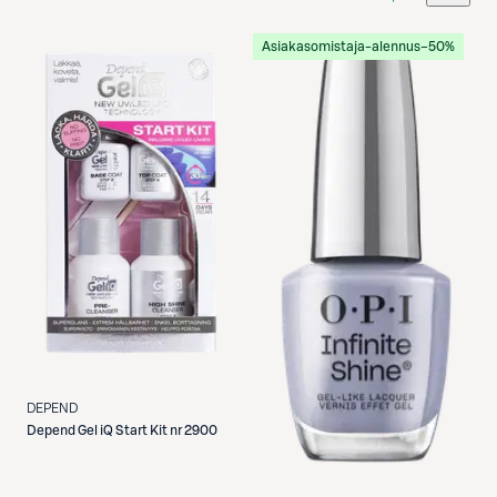
Etukortilla
Asiakasomistaja-alennus
−50%
DEPEND
Depend
Gel iQ Start Kit nr 2900