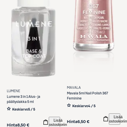
MAVALA
LUMENE
Mavala
5ml Nail Polish 367
Lumene
3 in 1 Alus- ja
Feminine
päällyslakka 5 ml
Keskiarvo
4 / 5
Keskiarvo
5 / 5
Lisää
Lisää
ostoskoriin
Hinta
6,50 €
ostoskoriin
Hinta
8,50 €