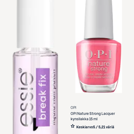
OPI
OPI
Nature Strong Lacquer
kynsilakka 15 ml
Keskiarvo
5 / 5
,
21 väriä