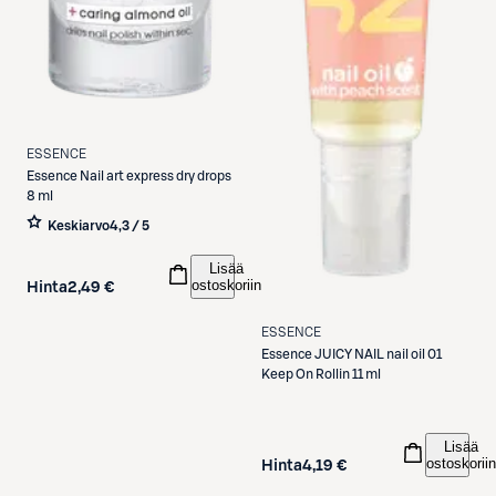
ESSENCE
Essence
Nail art express dry drops
8 ml
Keskiarvo
4,3 / 5
Lisää
ostoskoriin
Hinta
2,49 €
ESSENCE
Essence
JUICY NAIL nail oil 01
Keep On Rollin 11 ml
Lisää
ostoskoriin
Hinta
4,19 €