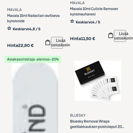
MAVALA
Mavala
10ml Cuticle Remover
MAVALA
kynsinauhavesi
Mavala
15ml Nailactan ravitseva
kynsivoide
Keskiarvo
4 / 5
Keskiarvo
4,8 / 5
Lisää
ostoskoriin
Hinta
11,50 €
Lisää
ostoskoriin
Hinta
22,90 €
Asiakasomistaja-alennus
−20%
BLUESKY
Bluesky
Removal Wraps
geelilakkauksen poistolaput 20
kpl