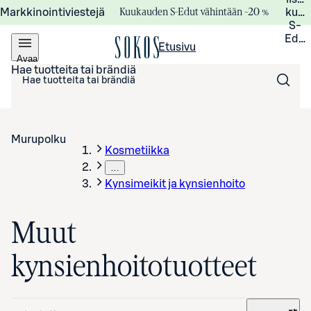
Kuukauden S-Edut vähintään –20 %
Markkinointiviestejä
kuuk
S-
Edui
Etusivu
Avaa
valikko
Hae tuotteita tai brändiä
Murupolku
Kosmetiikka
…
Kynsimeikit ja kynsienhoito
Muut
kynsienhoitotuotteet