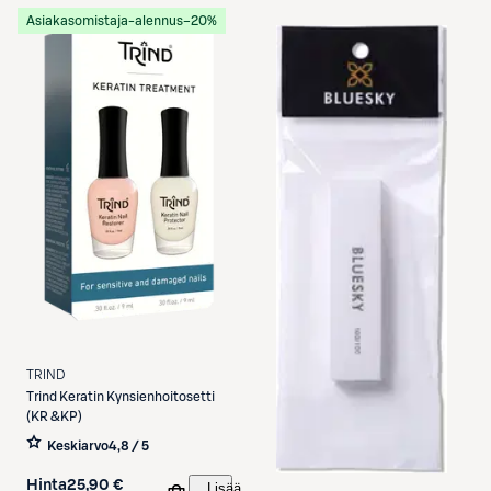
Asiakasomistaja-alennus
−20%
TRIND
Trind
Keratin Kynsienhoitosetti
(KR &KP)
Keskiarvo
4,8 / 5
Hinta
25,90 €
Lisää