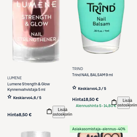
TRIND
Trind
NAIL BALSAM 9 ml
LUMENE
Lumene
Strength & Glow
Keskiarvo
4,3 / 5
Kynnenvahvistaja 5 ml
Keskiarvo
4,6 / 5
Hinta
18,50 €
Lisää
ostoskoriin
Alennushinta S-
14,80 €
Lisää
Etukortilla
ostoskoriin
Hinta
8,50 €
Asiakasomistaja-alennus
−40%