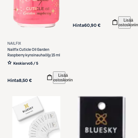
Lisää
ostoskoriin
Hinta
60,90 €
NAILFIX
Nailfix
Cuticle Oil Garden
Raspberry kynsinauhaöljy 15 ml
Keskiarvo
5 / 5
Lisää
ostoskoriin
Hinta
8,50 €