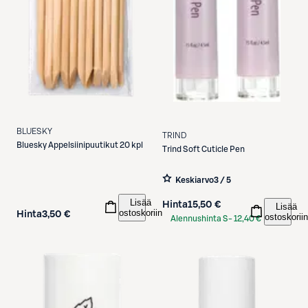
BLUESKY
TRIND
Bluesky
Appelsiinipuutikut 20 kpl
Trind
Soft Cuticle Pen
Keskiarvo
3 / 5
Lisää
Hinta
15,50 €
Lisää
ostoskoriin
Hinta
3,50 €
ostoskoriin
Alennushinta S-
12,40 €
Etukortilla