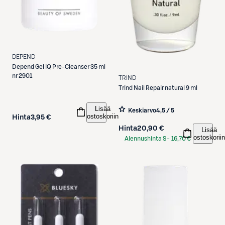
DEPEND
Depend
Gel iQ Pre-Cleanser 35 ml
nr 2901
TRIND
Trind
Nail Repair natural 9 ml
Lisää
Keskiarvo
4,5 / 5
ostoskoriin
Hinta
3,95 €
Hinta
20,90 €
Lisää
ostoskoriin
Alennushinta S-
16,70 €
Etukortilla