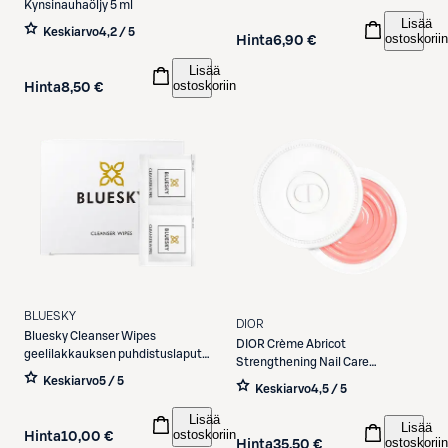
Kynsinauhaöljy 5 ml
Lisää
Keskiarvo
4,2 / 5
ostoskoriin
Hinta
6,90 €
Lisää
ostoskoriin
Hinta
8,50 €
BLUESKY
DIOR
Bluesky
Cleanser Wipes
DIOR
Crème Abricot
geelilakkauksen puhdistuslaput
Strengthening Nail Care
100 kpl
hoitovoide kynsille 8 g
Keskiarvo
5 / 5
Keskiarvo
4,5 / 5
Lisää
Lisää
ostoskoriin
Hinta
10,00 €
ostoskoriin
Hinta
35,50 €