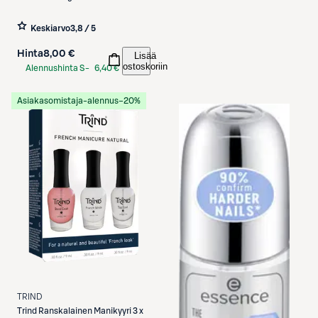
Keskiarvo
3,8 / 5
Hinta
8,00 €
Lisää
ostoskoriin
Alennushinta S-
6,40 €
Etukortilla
Asiakasomistaja-alennus
−20%
TRIND
Trind
Ranskalainen Manikyyri 3 x