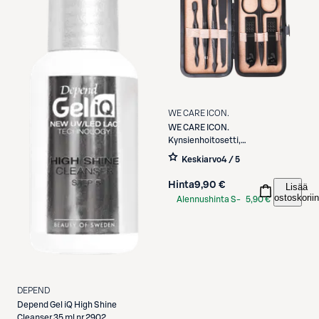
WE CARE ICON.
WE CARE ICON.
Kynsienhoitosetti,
vaaleanpunainen
Keskiarvo
4 / 5
Hinta
9,90 €
Lisää
ostoskoriin
Alennushinta S-
5,90 €
Etukortilla
DEPEND
Depend
Gel iQ High Shine
Cleanser 35 ml nr 2902