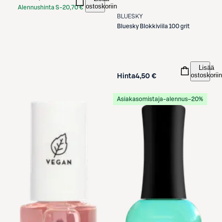
ostoskoriin
Alennushinta S-
20,70 €
BLUESKY
Etukortilla
Bluesky
Blokkiviila 100 grit
Lisää
ostoskoriin
Hinta
4,50 €
Asiakasomistaja-alennus
−20%