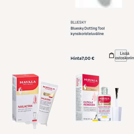
BLUESKY
Bluesky
Dotting Tool
kynsikoristeluväline
Lisää
ostoskoriin
Hinta
7,00 €