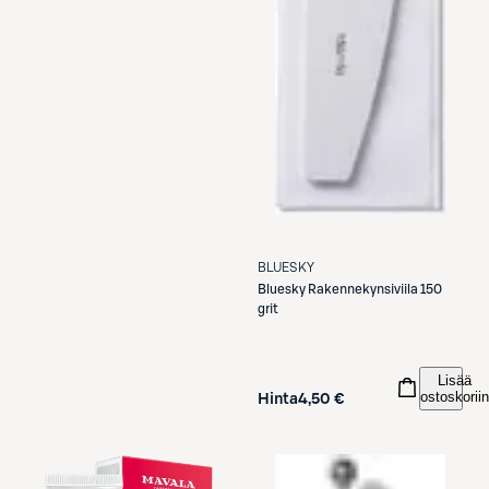
BLUESKY
Bluesky
Rakennekynsiviila 150
grit
Lisää
ostoskoriin
Hinta
4,50 €