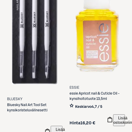
ESSIE
essie
Apricot nail & Cuticle Oil -
kynsihoitotuote 13,5ml
BLUESKY
Bluesky
Nail Art Tool Set
Keskiarvo
4,7 / 5
kynsikoristeluvälinesetti
Lisää
ostoskoriin
Hinta
16,20 €
Lisää