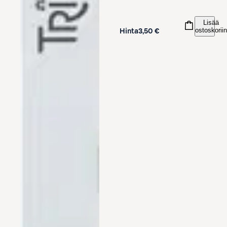
Lisää
ostoskoriin
Hinta
3,50 €