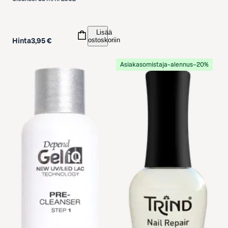
Lisää
ostoskoriin
Hinta
3,95 €
Asiakasomistaja-alennus
−20%