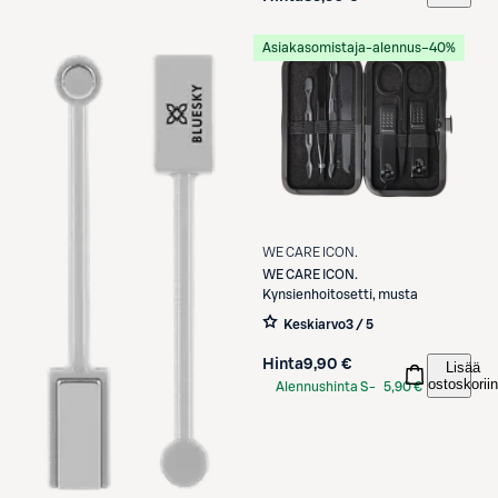
Asiakasomistaja-alennus
−40%
WE CARE ICON.
WE CARE ICON.
Kynsienhoitosetti, musta
Keskiarvo
3 / 5
Hinta
9,90 €
Lisää
ostoskoriin
Alennushinta S-
5,90 €
Etukortilla