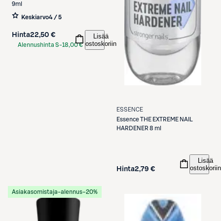
9ml
Keskiarvo
4 / 5
Hinta
22,50 €
Lisää
ostoskoriin
Alennushinta S-
18,00 €
Etukortilla
ESSENCE
Essence
THE EXTREME NAIL
HARDENER 8 ml
Lisää
ostoskoriin
Hinta
2,79 €
Asiakasomistaja-alennus
−20%