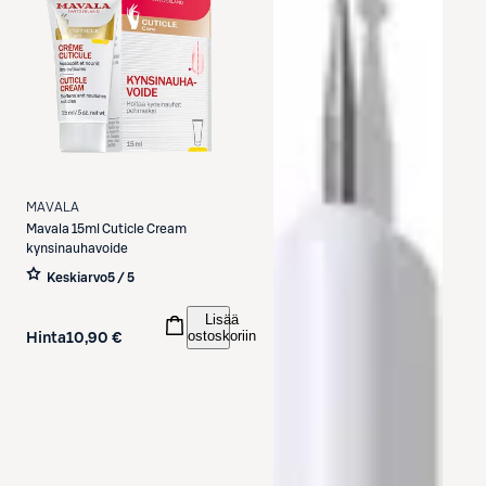
MAVALA
Mavala
15ml Cuticle Cream
kynsinauhavoide
Keskiarvo
5 / 5
Lisää
ostoskoriin
Hinta
10,90 €