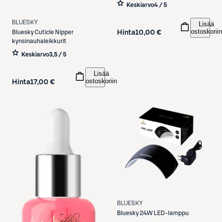
kpl
Keskiarvo
4 / 5
BLUESKY
Lisää
ostoskoriin
Hinta
10,00 €
Bluesky
Cuticle Nipper
kynsinauhaleikkurit
Keskiarvo
3,5 / 5
Lisää
ostoskoriin
Hinta
17,00 €
BLUESKY
Bluesky
24W LED-lamppu