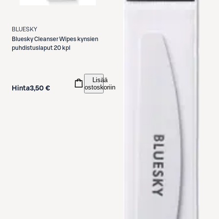
BLUESKY
Bluesky
Cleanser Wipes kynsien
puhdistuslaput 20 kpl
Lisää
ostoskoriin
Hinta
3,50 €