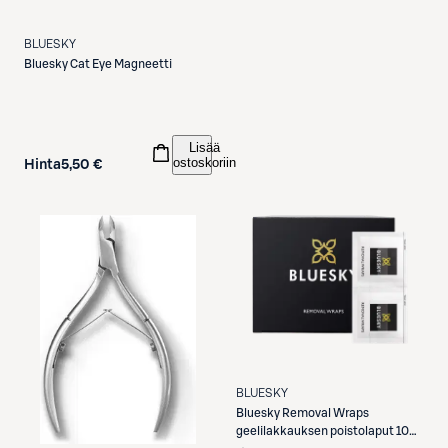
BLUESKY
Bluesky
Cat Eye Magneetti
Lisää
ostoskoriin
Hinta
5,50 €
BLUESKY
Bluesky
Removal Wraps
geelilakkauksen poistolaput 100