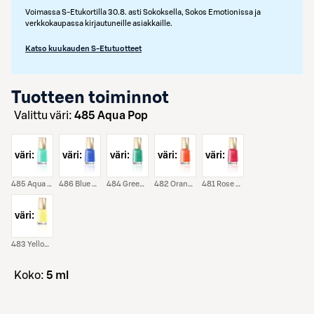
Voimassa S-Etukortilla 30.8. asti Sokoksella, Sokos Emotionissa ja
verkkokaupassa kirjautuneille asiakkaille.
Katso kuukauden S-Etutuotteet
Tuotteen toiminnot
Valittu väri:
485 Aqua Pop
väri:
väri:
väri:
väri:
väri:
485 Aqua Pop
486 Blue Pop
484 Green Pop
482 Orange Pop
481 Rose Pop
väri:
483 Yellow Pop
koko:
5 ml