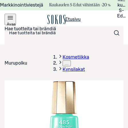
Kuukauden S-Edut vähintään –20 %
Markkinointiviestejä
kuuk
S-
Edui
Etusivu
Avaa
valikko
Hae tuotteita tai brändiä
Kosmetiikka
Murupolku
…
Kynsilakat