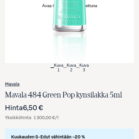
Avaa tuotekuva suurennettuna
Kuva
Kuva
Kuva
1
2
3
Mavala
Mavala 484 Green Pop kynsilakka 5ml
Hinta
6,50 €
Yksikköhinta
1 300,00 €/l
Kuukauden S-Edut vähintään –20 %