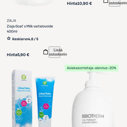
ostoskoriin
Hinta
10,90 €
ZIAJA
Ziaja
Goat´s Milk vartalovoide
400ml
Keskiarvo
4,6 / 5
Lisää
ostoskoriin
Hinta
5,90 €
Asiakasomistaja-alennus
−20%