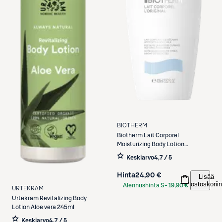
BIOTHERM
Biotherm
Lait Corporel
Moisturizing Body Lotion
vartaloemulsio 400 ml
Keskiarvo
4,7 / 5
Hinta
24,90 €
Lisää
ostoskoriin
Alennushinta S-
19,90 €
URTEKRAM
Etukortilla
Urtekram
Revitalizing Body
Lotion Aloe vera 245ml
Keskiarvo
4,7 / 5