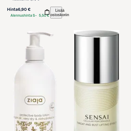
Hinta
6,90 €
Lisää
ostoskoriin
Alennushinta S-
5,50 €
Etukortilla