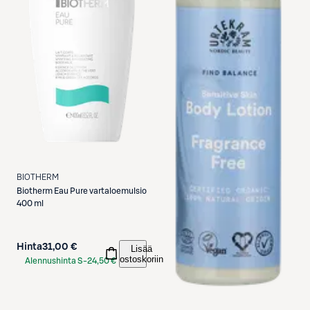
BIOTHERM
Biotherm
Eau Pure vartaloemulsio
400 ml
Hinta
31,00 €
Lisää
ostoskoriin
Alennushinta S-
24,50 €
Etukortilla