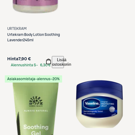
URTEKRAM
Urtekram
Body Lotion Soothing
Lavender245ml
Hinta
7,90 €
Lisää
ostoskoriin
Alennushinta S-
6,30 €
Etukortilla
Asiakasomistaja-alennus
−20%