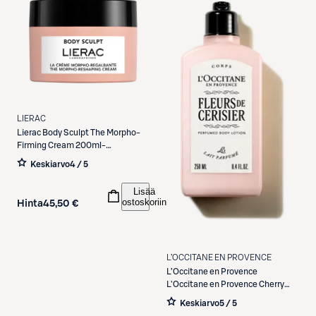
LIERAC
Lierac
Body Sculpt The Morpho-
Firming Cream 200ml-
vartalovoide
Keskiarvo
4 / 5
Lisää
ostoskoriin
Hinta
45,50 €
L’OCCITANE EN PROVENCE
L’Occitane en Provence
L'Occitane en Provence Cherry
Blossom Body Lotion vartalovoide
Keskiarvo
5 / 5
250 ml