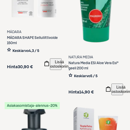
MÁDARA
MÁDARA
SHAPE Selluliittivoide
150ml
Keskiarvo
4,3 / 5
NATURA MEDIA
Lisää
Natura Media
ESI Aloe Vera Esi®
ostoskoriin
Hinta
30,90 €
geeli 200 ml
Keskiarvo
5 / 5
Lisää
ostoskoriin
Hinta
14,90 €
Asiakasomistaja-alennus
−20%