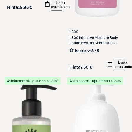
Lisää
ostoskoriin
Hinta
19,95 €
L300
L300
Intensive Moisture Body
Lotion Very Dry Skin erittäin
kuivan ihon vartalovoide 400ml
Keskiarvo
5 / 5
Lisää
ostoskoriin
Hinta
7,50 €
Asiakasomistaja-alennus
−20%
Asiakasomistaja-alennus
−20%