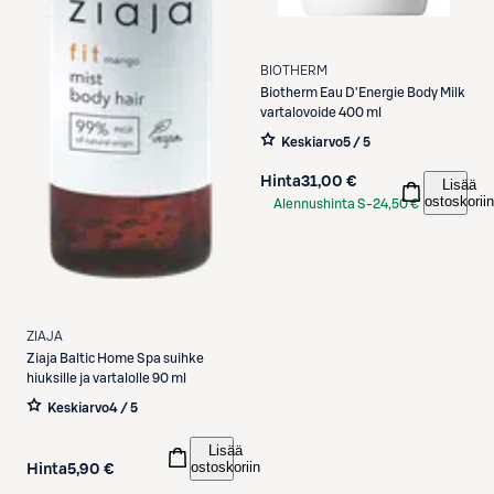
BIOTHERM
Biotherm
Eau D'Energie Body Milk
vartalovoide 400 ml
Keskiarvo
5 / 5
Hinta
31,00 €
Lisää
ostoskoriin
Alennushinta S-
24,50 €
Etukortilla
ZIAJA
Ziaja
Baltic Home Spa suihke
hiuksille ja vartalolle 90 ml
Keskiarvo
4 / 5
Lisää
ostoskoriin
Hinta
5,90 €