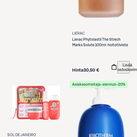
LIERAC
Lierac
Phytolastil The Strech
Marks Solute 100ml-hoitotiiviste
Lisää
ostoskoriin
Hinta
30,50 €
Asiakasomistaja-alennus
−20%
SOL DE JANEIRO