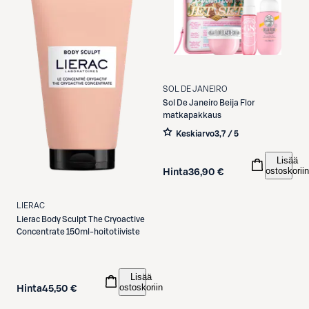
SOL DE JANEIRO
Sol De Janeiro
Beija Flor
matkapakkaus
Keskiarvo
3,7 / 5
Lisää
ostoskoriin
Hinta
36,90 €
LIERAC
Lierac
Body Sculpt The Cryoactive
Concentrate 150ml-hoitotiiviste
Lisää
ostoskoriin
Hinta
45,50 €