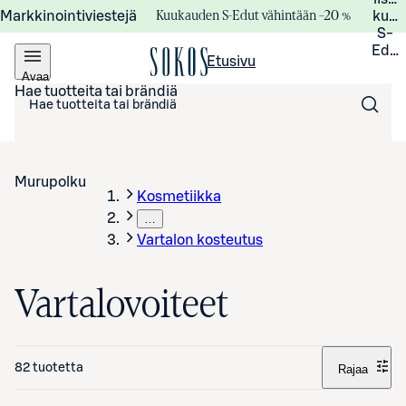
Kuukauden S-Edut vähintään –20 %
Markkinointiviestejä
kuuk
S-
Edui
Etusivu
Avaa
valikko
Hae tuotteita tai brändiä
Murupolku
Kosmetiikka
…
Vartalon kosteutus
Vartalovoiteet
82 tuotetta
Rajaa