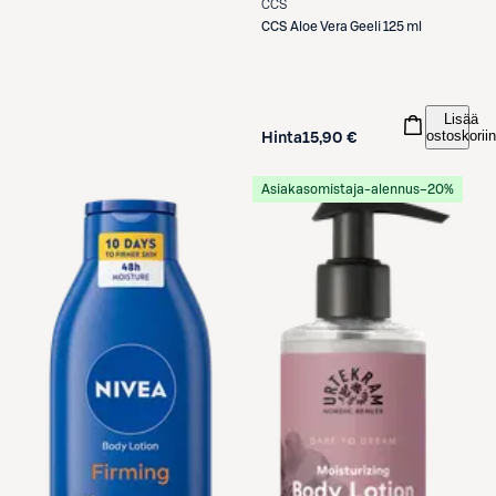
CCS
CCS
Aloe Vera Geeli 125 ml
Lisää
ostoskoriin
Hinta
15,90 €
Asiakasomistaja-alennus
−20%