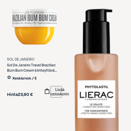
SOL DE JANEIRO
Sol De Janeiro
Travel Brazilian
Bum Bum Cream kiinteyttävä
vartalovoide 75 ml
Keskiarvo
4 / 5
Lisää
ostoskoriin
Hinta
23,90 €