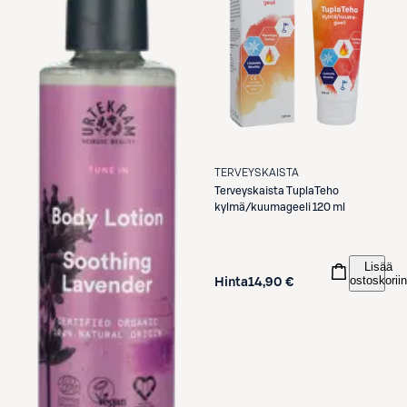
TERVEYSKAISTA
Terveyskaista
TuplaTeho
kylmä/kuumageeli 120 ml
Lisää
ostoskoriin
Hinta
14,90 €