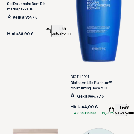
Sol De Janeiro
Bom Dia
matkapakkaus
Keskiarvo
4 / 5
Lisää
ostoskoriin
Hinta
36,90 €
BIOTHERM
Biotherm
Life Plankton™
Moisturizing Body Milk
vartaloemulsio 400 ml
Keskiarvo
4,7 / 5
Hinta
44,00 €
Lisää
ostoskoriin
Alennushinta
35,00 €
S-Etukortilla