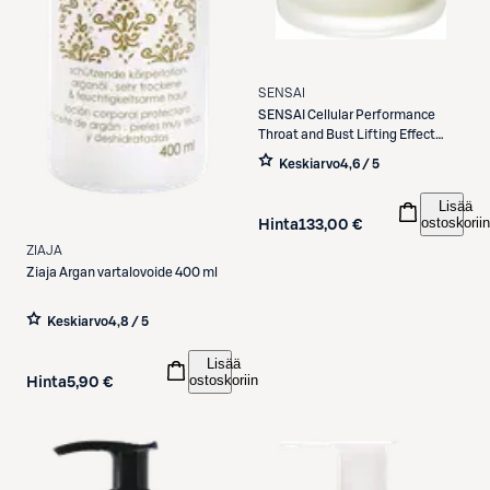
SENSAI
SENSAI
Cellular Performance
Throat and Bust Lifting Effect
kaula- ja dekolteeseerumi 100 ml
Keskiarvo
4,6 / 5
Lisää
ostoskoriin
Hinta
133,00 €
ZIAJA
Ziaja
Argan vartalovoide 400 ml
Keskiarvo
4,8 / 5
Lisää
ostoskoriin
Hinta
5,90 €