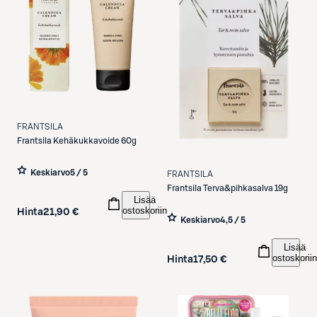
FRANTSILA
Frantsila
Kehäkukkavoide 60g
Keskiarvo
5 / 5
FRANTSILA
Frantsila
Terva&pihkasalva 19g
Lisää
ostoskoriin
Hinta
21,90 €
Keskiarvo
4,5 / 5
Lisää
ostoskoriin
Hinta
17,50 €