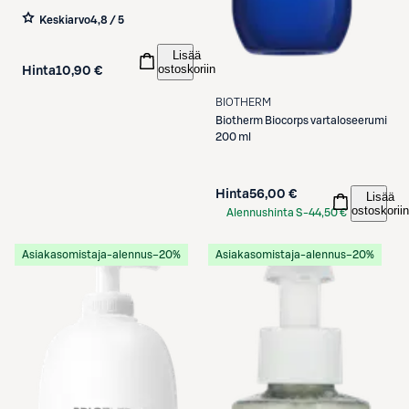
Keskiarvo
4,8 / 5
Lisää
ostoskoriin
Hinta
10,90 €
BIOTHERM
Biotherm
Biocorps vartaloseerumi
200 ml
Hinta
56,00 €
Lisää
ostoskoriin
Alennushinta S-
44,50 €
Etukortilla
Asiakasomistaja-alennus
−20%
Asiakasomistaja-alennus
−20%