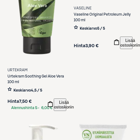
VASELINE
Vaseline
Original Petroleum Jelly
100 ml
Keskiarvo
5 / 5
Lisää
ostoskoriin
Hinta
3,90 €
URTEKRAM
Urtekram
Soothing Gel Aloe Vera
100 ml
Keskiarvo
4,5 / 5
Hinta
7,50 €
Lisää
ostoskoriin
Alennushinta S-
6,00 €
Etukortilla