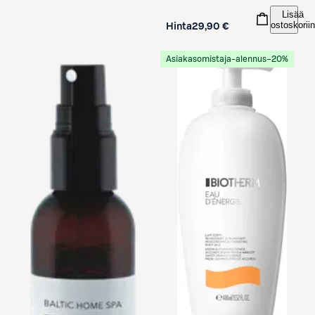
Lisää
ostoskoriin
Hinta
29,90 €
Asiakasomistaja-alennus
−20%