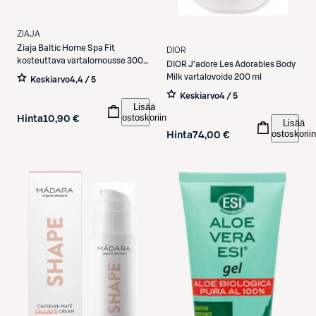
ZIAJA
Ziaja
Baltic Home Spa Fit
DIOR
kosteuttava vartalomousse 300
DIOR
J’adore Les Adorables Body
ml
Milk vartalovoide 200 ml
Keskiarvo
4,4 / 5
Keskiarvo
4 / 5
Lisää
ostoskoriin
Hinta
10,90 €
Lisää
ostoskoriin
Hinta
74,00 €