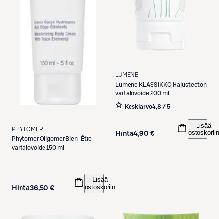
LUMENE
Lumene
KLASSIKKO Hajusteeton
vartalovoide 200 ml
Keskiarvo
4,8 / 5
Lisää
PHYTOMER
ostoskoriin
Hinta
4,90 €
Phytomer
Oligomer Bien-Être
vartalovoide 150 ml
Lisää
ostoskoriin
Hinta
36,50 €