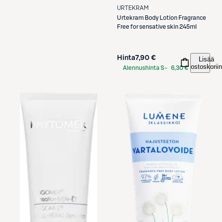
URTEKRAM
Urtekram
Body Lotion Fragrance
Free for sensative skin 245ml
Hinta
7,90 €
Lisää
ostoskoriin
Alennushinta S-
6,30 €
Etukortilla