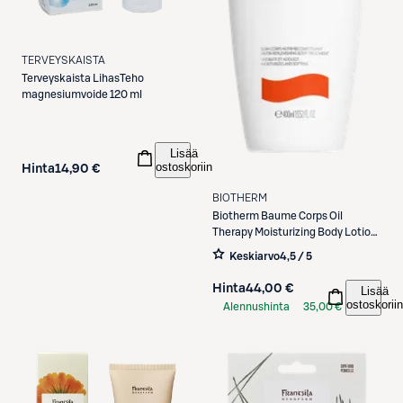
TERVEYSKAISTA
Terveyskaista
LihasTeho
magnesiumvoide 120 ml
Lisää
ostoskoriin
Hinta
14,90 €
BIOTHERM
Biotherm
Baume Corps Oil
Therapy Moisturizing Body Lotion
vartalovoide 400 ml
Keskiarvo
4,5 / 5
Hinta
44,00 €
Lisää
ostoskoriin
Alennushinta
35,00 €
S-Etukortilla