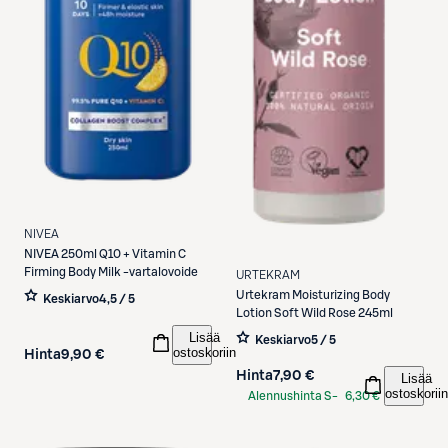
NIVEA
NIVEA
250ml Q10 + Vitamin C
Firming Body Milk -vartalovoide
URTEKRAM
Urtekram
Moisturizing Body
Keskiarvo
4,5 / 5
Lotion Soft Wild Rose 245ml
Lisää
Keskiarvo
5 / 5
ostoskoriin
Hinta
9,90 €
Hinta
7,90 €
Lisää
ostoskoriin
Alennushinta S-
6,30 €
Etukortilla