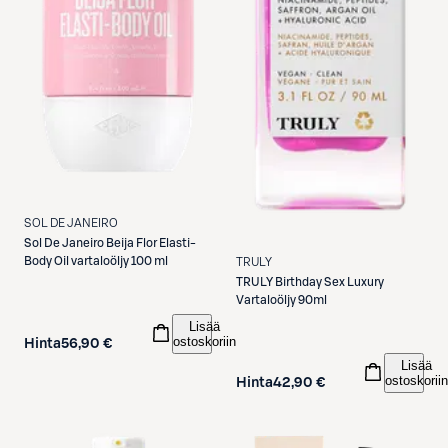
SOL DE JANEIRO
Sol De Janeiro
Beija Flor Elasti-
Body Oil vartaloöljy 100 ml
TRULY
TRULY
Birthday Sex Luxury
Vartaloöljy 90ml
Lisää
ostoskoriin
Hinta
56,90 €
Lisää
ostoskoriin
Hinta
42,90 €