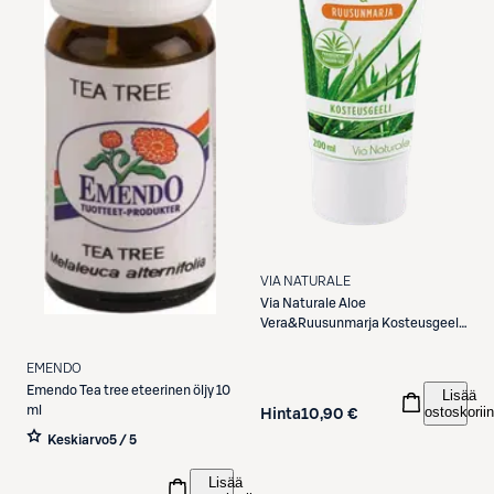
VIA NATURALE
Via Naturale
Aloe
Vera&Ruusunmarja Kosteusgeeli
200 ml
EMENDO
Emendo
Tea tree eteerinen öljy 10
Lisää
ml
ostoskoriin
Hinta
10,90 €
Keskiarvo
5 / 5
Lisää