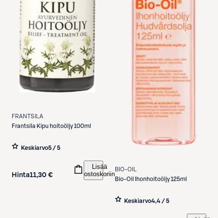
FRANTSILA
Frantsila
Kipu hoitoöljy 100ml
Keskiarvo
5 / 5
Lisää
BIO-OIL
ostoskoriin
Hinta
11,30 €
Bio-Oil
Ihonhoitoöljy 125ml
Keskiarvo
4,4 / 5