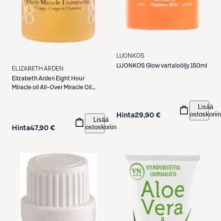
LUONKOS
LUONKOS
Glow vartaloöljy 150ml
ELIZABETH ARDEN
Elizabeth Arden
Eight Hour
Miracle oil All-Over Miracle Oil
yleisvoide 100 ml
Lisää
ostoskoriin
Hinta
29,90 €
Lisää
ostoskoriin
Hinta
47,90 €