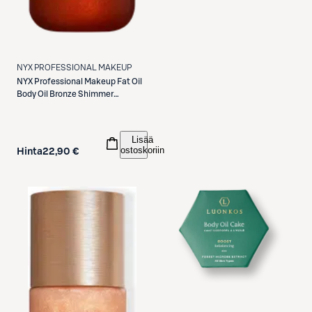
NYX PROFESSIONAL MAKEUP
NYX Professional Makeup
Fat Oil
Body Oil Bronze Shimmer
vartaloöljy 70 ml
Lisää
ostoskoriin
Hinta
22,90 €