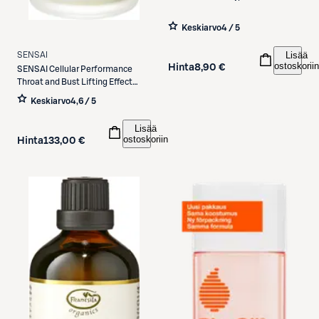
Keskiarvo
4 / 5
Lisää
SENSAI
ostoskoriin
Hinta
8,90 €
SENSAI
Cellular Performance
Throat and Bust Lifting Effect
kaula- ja dekolteeseerumi 100 ml
Keskiarvo
4,6 / 5
Lisää
ostoskoriin
Hinta
133,00 €