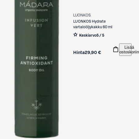
LUONKOS
LUONKOS
Hydrate
vartaloöljykakku 60 ml
Keskiarvo
5 / 5
Lisää
ostoskoriin
Hinta
29,90 €