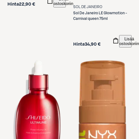
ostoskoriin
Hinta
22,90 €
SOL DE JANEIRO
Sol De Janeiro
LE Glowmotion -
Carnival queen 75ml
Lisää
ostoskoriin
Hinta
34,90 €