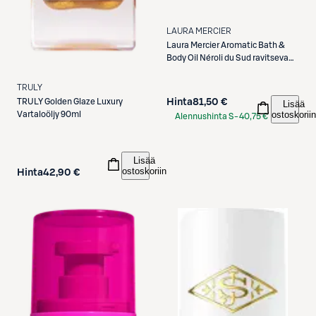
LAURA MERCIER
Laura Mercier
Aromatic Bath &
Body Oil Néroli du Sud ravitseva
kylpyöljy 100 ml
TRULY
TRULY
Golden Glaze Luxury
Hinta
81,50 €
Lisää
ostoskoriin
Vartaloöljy 90ml
Alennushinta S-
40,75 €
Etukortilla
Lisää
ostoskoriin
Hinta
42,90 €