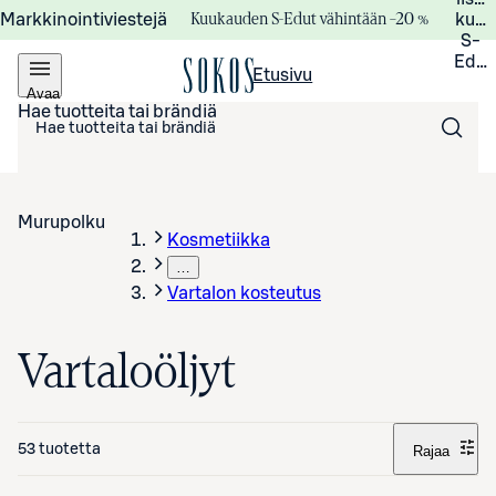
Kuukauden S-Edut vähintään –20 %
Markkinointiviestejä
kuuk
S-
Edui
Etusivu
Avaa
valikko
Hae tuotteita tai brändiä
Murupolku
Kosmetiikka
…
Vartalon kosteutus
Vartaloöljyt
53 tuotetta
Rajaa