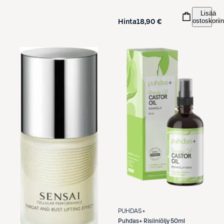
Lisää
ostoskoriin
Hinta
18,90 €
PUHDAS+
Puhdas+
Risiiniöljy 50ml