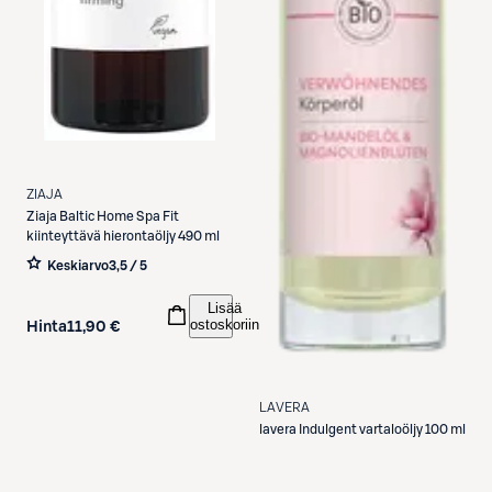
ZIAJA
Ziaja
Baltic Home Spa Fit
kiinteyttävä hierontaöljy 490 ml
Keskiarvo
3,5 / 5
Lisää
ostoskoriin
Hinta
11,90 €
LAVERA
lavera
Indulgent vartaloöljy 100 ml