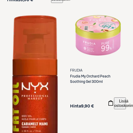
Hinta
16,90 €
FRUDIA
Frudia
My Orchard Peach
Soothing Gel 300ml
Lisää
ostoskoriin
Hinta
9,90 €