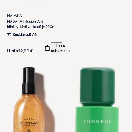
MÁDARA
MÁDARA
Infusion Vert
kiinteyttävä vartaloöljy 200ml
Keskiarvo
5 / 5
Lisää
ostoskoriin
Hinta
32,90 €