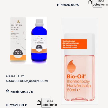
Lisää
ostoskoriin
Hinta
20,90 €
AQUA OLEUM
AQUA OLEUM
Jojobaöljy 100ml
Keskiarvo
4,8 / 5
Lisää
ostoskoriin
Hinta
21,00 €