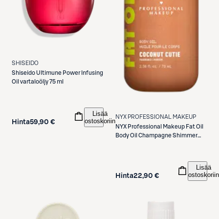
SHISEIDO
Shiseido
Ultimune Power Infusing
Oil vartaloöljy 75 ml
Lisää
NYX PROFESSIONAL MAKEUP
ostoskoriin
Hinta
59,90 €
NYX Professional Makeup
Fat Oil
Body Oil Champagne Shimmer
vartaloöljy 70 ml
Lisää
ostoskoriin
Hinta
22,90 €