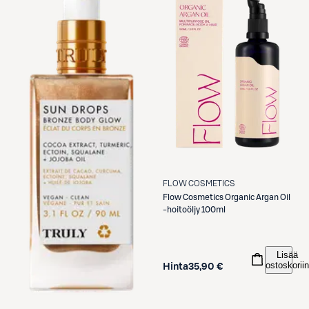
FLOW COSMETICS
Flow Cosmetics
Organic Argan Oil
-hoitoöljy 100ml
Lisää
ostoskoriin
Hinta
35,90 €