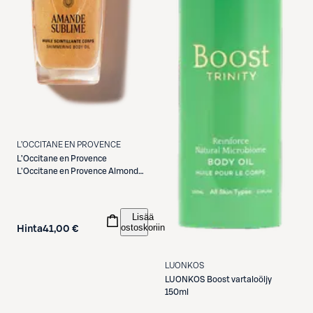
L’OCCITANE EN PROVENCE
L’Occitane en Provence
L'Occitane en Provence Almond
(Amande) Shimmering Body Oil
Lisää
ostoskoriin
Hinta
41,00 €
LUONKOS
LUONKOS
Boost vartaloöljy
150ml