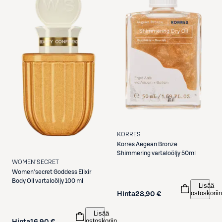
KORRES
Korres
Aegean Bronze
Shimmering vartaloöljy 50ml
WOMEN'SECRET
Women'secret
Goddess Elixir
Body Oil vartaloöljy 100 ml
Lisää
ostoskoriin
Hinta
28,90 €
Lisää
ostoskoriin