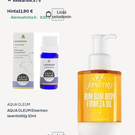
Keskiarvo
4,5 / 5
Hinta
11,90 €
Lisää
ostoskoriin
Alennushinta S-
9,50 €
Etukortilla
AQUA OLEUM
AQUA OLEUM
Eteerinen
laventeliöljy 10ml