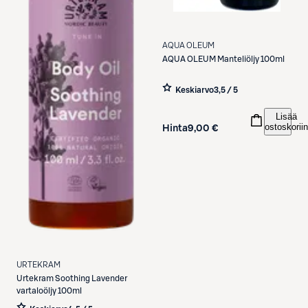
AQUA OLEUM
AQUA OLEUM
Manteliöljy 100ml
Keskiarvo
3,5 / 5
Lisää
ostoskoriin
Hinta
9,00 €
URTEKRAM
Urtekram
Soothing Lavender
vartaloöljy 100ml