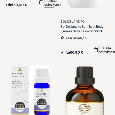
Lisää
ostoskoriin
Hinta
9,00 €
SOL DE JANEIRO
Sol De Janeiro
Bum Bum Body
Firmeza Oil vartaloöljy 100 ml
Keskiarvo
4 / 5
Lisää
ostoskoriin
Hinta
56,90 €