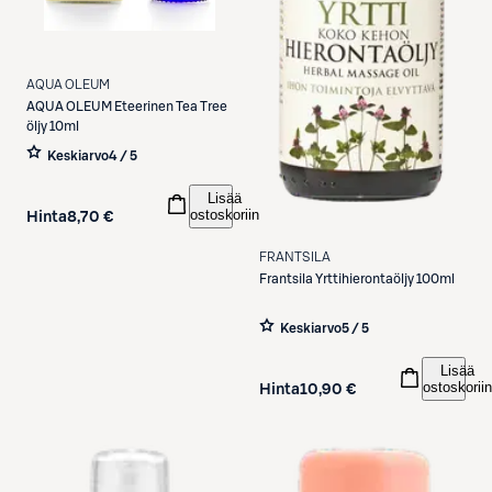
AQUA OLEUM
AQUA OLEUM
Eteerinen Tea Tree
öljy 10ml
Keskiarvo
4 / 5
Lisää
ostoskoriin
Hinta
8,70 €
FRANTSILA
Frantsila
Yrttihierontaöljy 100ml
Keskiarvo
5 / 5
Lisää
ostoskoriin
Hinta
10,90 €