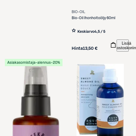
BIO-OIL
Bio-Oil
Ihonhoitoöljy 60ml
Keskiarvo
4,5 / 5
Lisää
ostoskoriin
Hinta
13,50 €
Asiakasomistaja-alennus
−20%