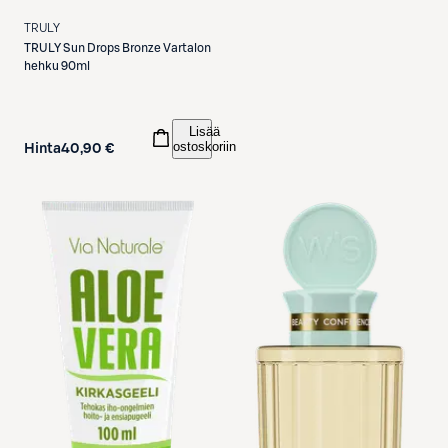
TRULY
TRULY
Sun Drops Bronze Vartalon
hehku 90ml
Lisää
ostoskoriin
Hinta
40,90 €