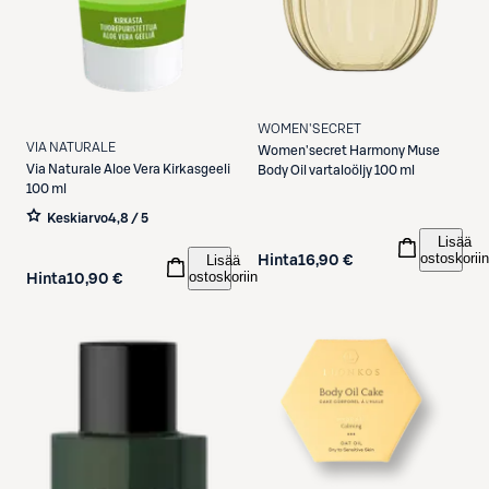
WOMEN'SECRET
VIA NATURALE
Women'secret
Harmony Muse
Via Naturale
Aloe Vera Kirkasgeeli
Body Oil vartaloöljy 100 ml
100 ml
Keskiarvo
4,8 / 5
Lisää
ostoskoriin
Lisää
Hinta
16,90 €
ostoskoriin
Hinta
10,90 €