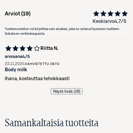
Arviot (
19
)
Keskiarvo
4,7
/5
Tuotearvostelun voi kirjoittaa vain asiakas, joka on ostanut kyseisen tuotteen
Sokoksen verkkokaupasta.
Riitta N.
arvosana
4
/5
23.11.2024
VAHVISTETTU OSTO
Body milk
Ihana, kosteuttaa tehokkaasti
Näytä lisää (
18
)
Samankaltaisia tuotteita