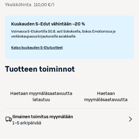
Yksikköhinta
110,00 €/l
Kuukauden S-Edut vähintään –20 %
Voimassa S-Etukortilla 30.8. asti Sokoksella, Sokos Emotionissa ja
verkkokaupassa kirjautuneille asiakkaille.
Katso kuukauden S-Etutuotteet
Tuotteen toiminnot
Haetaan myymäläsaatavuutta
Haetaan
latautuu
myymäläsaatavuutta
Ilmainen toimitus myymälään
1–5 arkipäivää