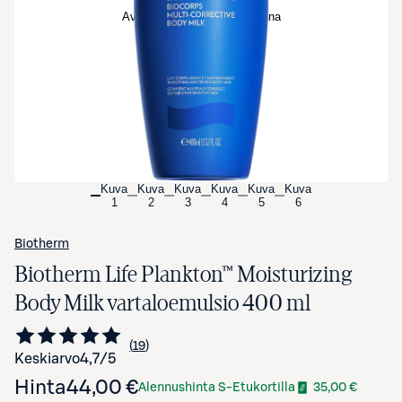
Avaa tuotekuva suurennettuna
Kuva
Kuva
Kuva
Kuva
Kuva
Kuva
1
2
3
4
5
6
Biotherm
Biotherm Life Plankton™ Moisturizing
Body Milk vartaloemulsio 400 ml
19
Siirry arvioihin
kappaletta
Keskiarvo
4,7
/5
Hinta
44,00 €
Alennushinta S-Etukortilla
35,00 €