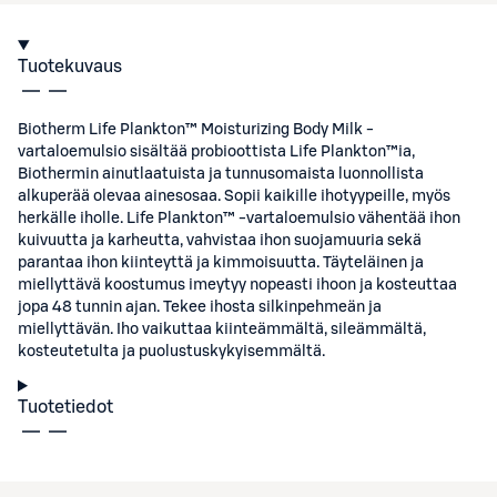
Tuotekuvaus
Biotherm Life Plankton™ Moisturizing Body Milk -
vartaloemulsio sisältää probioottista Life Plankton™ia,
Biothermin ainutlaatuista ja tunnusomaista luonnollista
alkuperää olevaa ainesosaa. Sopii kaikille ihotyypeille, myös
herkälle iholle. Life Plankton™ -vartaloemulsio vähentää ihon
kuivuutta ja karheutta, vahvistaa ihon suojamuuria sekä
parantaa ihon kiinteyttä ja kimmoisuutta. Täyteläinen ja
miellyttävä koostumus imeytyy nopeasti ihoon ja kosteuttaa
jopa 48 tunnin ajan. Tekee ihosta silkinpehmeän ja
miellyttävän. Iho vaikuttaa kiinteämmältä, sileämmältä,
kosteutetulta ja puolustuskykyisemmältä.
Tuotetiedot