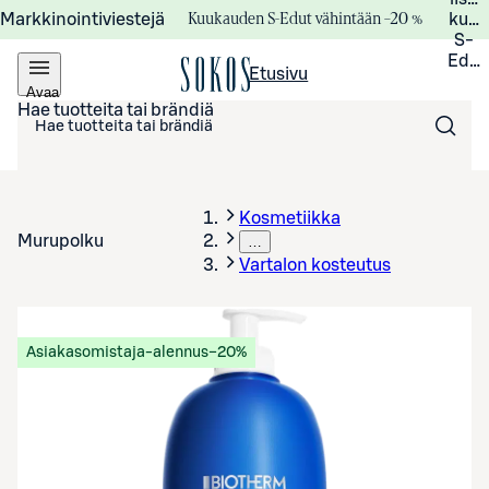
Kuukauden S-Edut vähintään –20 %
Markkinointiviestejä
kuuk
S-
Edui
Etusivu
Avaa
valikko
Hae tuotteita tai brändiä
Kosmetiikka
Murupolku
…
Vartalon kosteutus
Asiakasomistaja-alennus
−20%