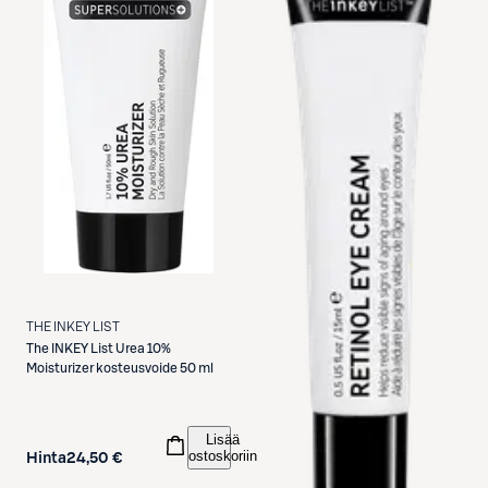
THE INKEY LIST
The INKEY List
Urea 10%
Moisturizer kosteusvoide 50 ml
Lisää
ostoskoriin
Hinta
24,50 €