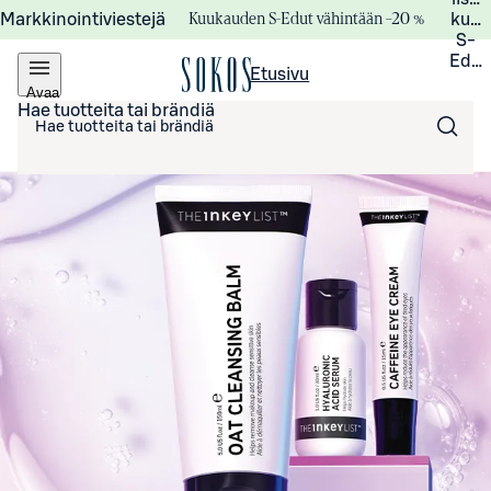
Kuukauden S-Edut vähintään –20 %
Markkinointiviestejä
kuuk
S-
Edui
Etusivu
Avaa
valikko
Hae tuotteita tai brändiä