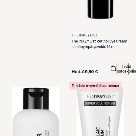
THE INKEY LIST
The INKEY List
Retinol Eye Cream
silmänympärysvoide 15 ml
Lisää
ostoskoriin
Hinta
19,50 €
Tarkista myymäläsaatavuus