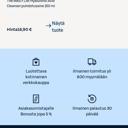
The INKEY List
Hyaluronic Acid
Cleanser puhdistusaine 150 ml
Näytä
Hinta
16,90 €
tuote
Luotettava
Ilmainen toimitus yli
kotimainen
600 myymälään
verkkokauppa
Asiakasomistajalle
Ilmainen palautus 30
Bonusta jopa 5 %
päivää