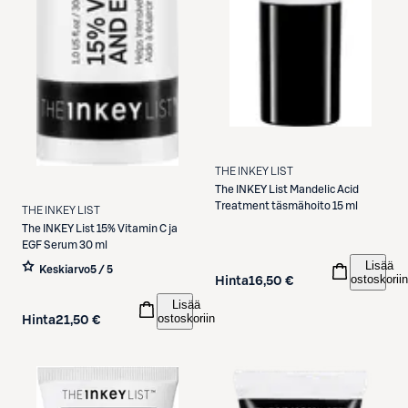
THE INKEY LIST
The INKEY List
Mandelic Acid
Treatment täsmähoito 15 ml
THE INKEY LIST
The INKEY List
15% Vitamin C ja
EGF Serum 30 ml
Lisää
Keskiarvo
5 / 5
ostoskoriin
Hinta
16,50 €
Lisää
ostoskoriin
Hinta
21,50 €