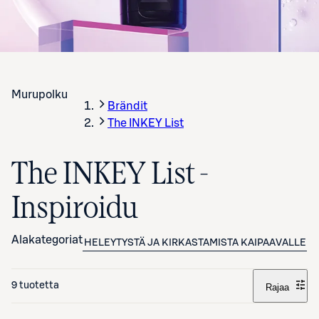
Murupolku
Brändit
The INKEY List
The INKEY List -
Inspiroidu
Alakategoriat
HELEYTYSTÄ JA KIRKASTAMISTA KAIPAAVALLE
K
9 tuotetta
Rajaa