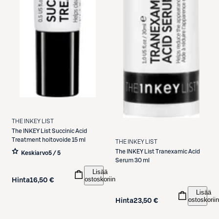
THE INKEY LIST
The INKEY List
Succinic Acid
Treatment hoitovoide 15 ml
THE INKEY LIST
The INKEY List
Tranexamic Acid
Keskiarvo
5 / 5
Serum 30 ml
Lisää
ostoskoriin
Hinta
16,50 €
Lisää
ostoskoriin
Hinta
23,50 €