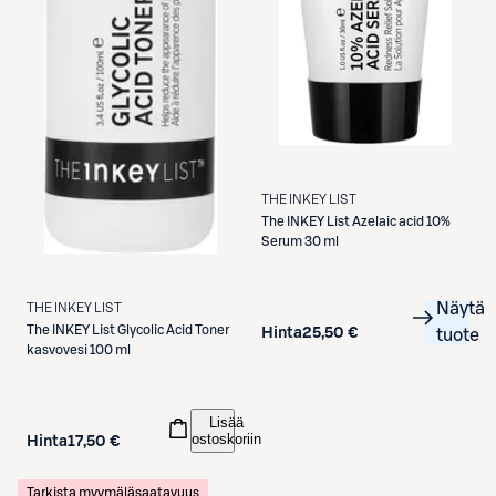
THE INKEY LIST
The INKEY List
Azelaic acid 10%
Serum 30 ml
Näytä
THE INKEY LIST
The INKEY List
Glycolic Acid Toner
Hinta
25,50 €
tuote
kasvovesi 100 ml
Lisää
ostoskoriin
Hinta
17,50 €
Tarkista myymäläsaatavuus