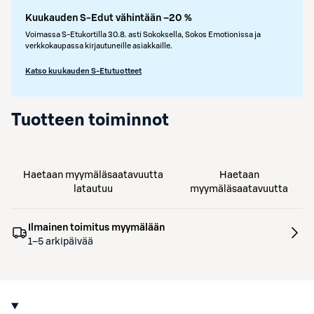
Kuukauden S-Edut vähintään –20 %
Voimassa S-Etukortilla 30.8. asti Sokoksella, Sokos Emotionissa ja
verkkokaupassa kirjautuneille asiakkaille.
Katso kuukauden S-Etutuotteet
Tuotteen toiminnot
Haetaan myymäläsaatavuutta
Haetaan
latautuu
myymäläsaatavuutta
Ilmainen toimitus myymälään
1–5 arkipäivää