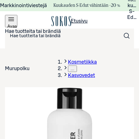
Kuukauden S-Edut vähintään –20 %
Markkinointiviestejä
kuuk
S-
Edui
Etusivu
Avaa
valikko
Hae tuotteita tai brändiä
Kosmetiikka
Murupolku
…
Kasvovedet