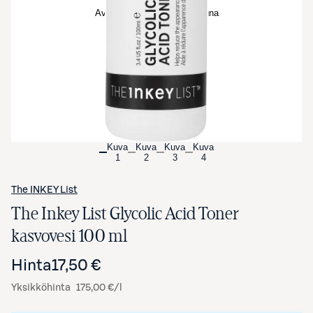
Avaa tuotekuva suurennettuna
Kuva
Kuva
Kuva
Kuva
1
2
3
4
The INKEY List
The Inkey List Glycolic Acid Toner
kasvovesi 100 ml
Hinta
17,50 €
Yksikköhinta
175,00 €/l