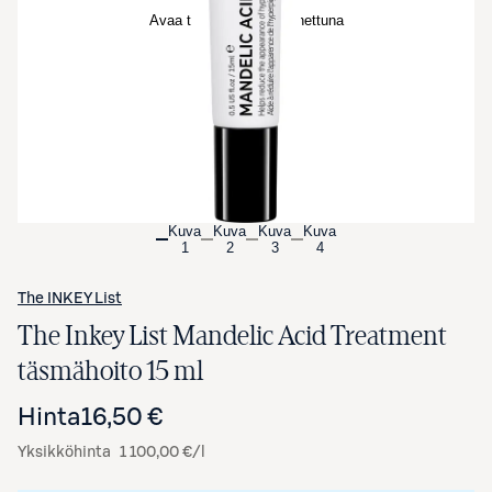
Avaa tuotekuva suurennettuna
Kuva
Kuva
Kuva
Kuva
1
2
3
4
The INKEY List
The Inkey List Mandelic Acid Treatment
täsmähoito 15 ml
Hinta
16,50 €
Yksikköhinta
1 100,00 €/l