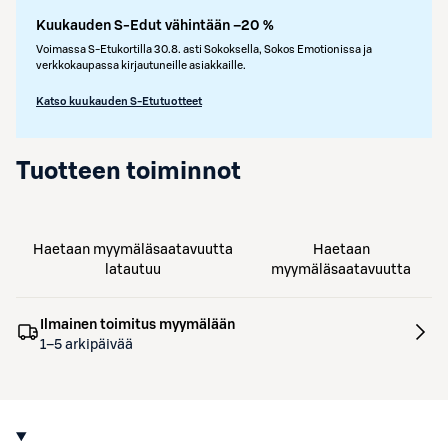
Kuukauden S-Edut vähintään –20 %
Voimassa S-Etukortilla 30.8. asti Sokoksella, Sokos Emotionissa ja
verkkokaupassa kirjautuneille asiakkaille.
Katso kuukauden S-Etutuotteet
Tuotteen toiminnot
Haetaan myymäläsaatavuutta
Haetaan
latautuu
myymäläsaatavuutta
Ilmainen toimitus myymälään
1–5 arkipäivää