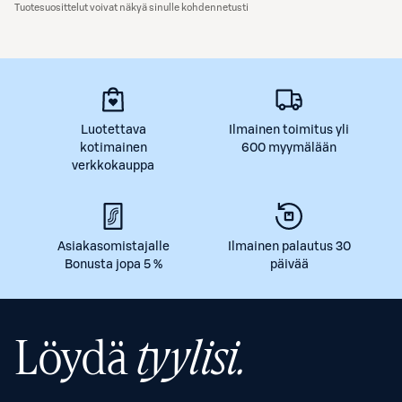
Tuotesuosittelut voivat näkyä sinulle kohdennetusti
Luotettava
Ilmainen toimitus yli
kotimainen
600 myymälään
verkkokauppa
Asiakasomistajalle
Ilmainen palautus 30
Bonusta jopa 5 %
päivää
Löydä
tyylisi.