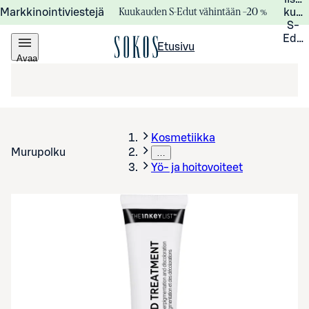
Kuukauden S-Edut vähintään –20 %
Markkinointiviestejä
kuuk
S-
Edui
Etusivu
Avaa
valikko
Kosmetiikka
Murupolku
…
Yö- ja hoitovoiteet