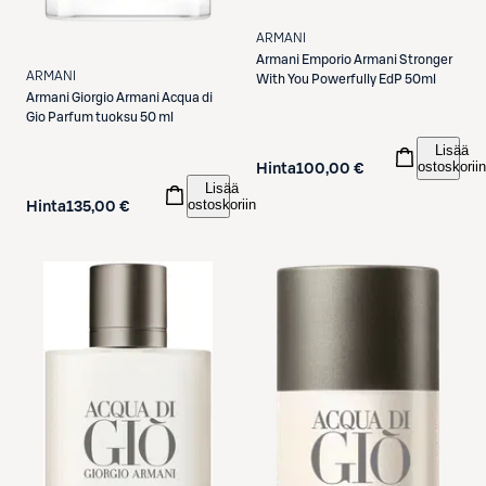
ARMANI
Armani
Emporio Armani Stronger
ARMANI
With You Powerfully EdP 50ml
Armani
Giorgio Armani Acqua di
Gio Parfum tuoksu 50 ml
Lisää
ostoskoriin
Hinta
100,00 €
Lisää
ostoskoriin
Hinta
135,00 €