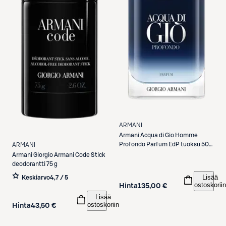
ARMANI
Armani
Acqua di Gio Homme
Profondo Parfum EdP tuoksu 50
ARMANI
ml
Armani
Giorgio Armani Code Stick
deodorantti 75 g
Lisää
Keskiarvo
4,7 / 5
ostoskoriin
Hinta
135,00 €
Lisää
ostoskoriin
Hinta
43,50 €