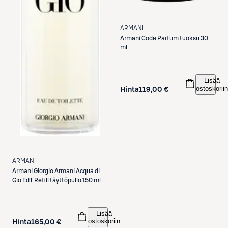
ARMANI
Armani
Code Parfum tuoksu 30
ml
Lisää
ostoskoriin
Hinta
119,00 €
ARMANI
Armani
Giorgio Armani Acqua di
Gio EdT Refill täyttöpullo 150 ml
Lisää
ostoskoriin
Hinta
165,00 €