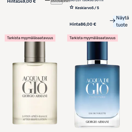
Gio EdT tuoksu 30 ml
ostoskoriin
Hinta
149,00 €
Keskiarvo
5 / 5
Näytä
Hinta
86,00 €
tuote
Tarkista myymäläsaatavuus
Tarkista myymäläsaatavuus