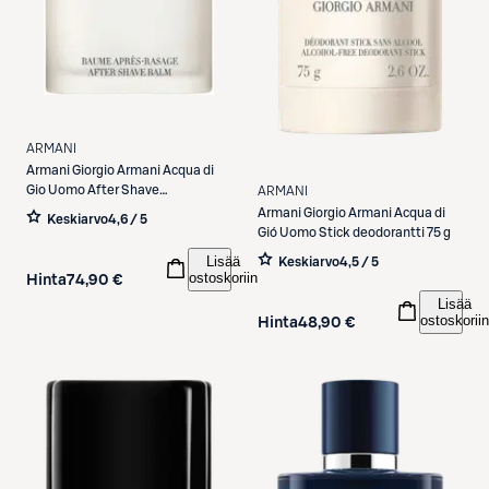
ARMANI
Armani
Giorgio Armani Acqua di
Gio Uomo After Shave
ARMANI
partabalsami 100 ml
Armani
Giorgio Armani Acqua di
Keskiarvo
4,6 / 5
Gió Uomo Stick deodorantti 75 g
Lisää
Keskiarvo
4,5 / 5
ostoskoriin
Hinta
74,90 €
Lisää
ostoskoriin
Hinta
48,90 €