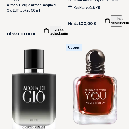
With You Absolutely EdP tuoksu
Armani
Giorgio Armani Acqua di
50 ml
Keskiarvo
4,8 / 5
Gio EdT tuoksu 50 ml
Lisää
ostoskoriin
Hinta
100,00 €
Lisää
ostoskoriin
Hinta
100,00 €
Uutuus