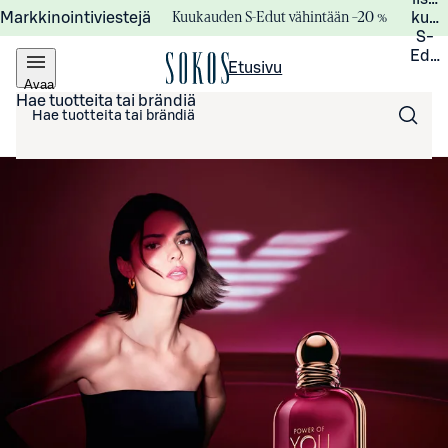
Kuukauden S-Edut vähintään –20 %
Markkinointiviestejä
kuuk
S-
Edui
Etusivu
Avaa
valikko
Hae tuotteita tai brändiä