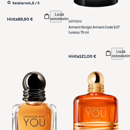
Keskiarvo
4,8 / 5
Lisää
ostoskoriin
Hinta
89,90 €
ARMANI
Armani
Giorgio Armani Code EdT
tuoksu 75 ml
Lisää
ostoskoriin
Hinta
121,00 €