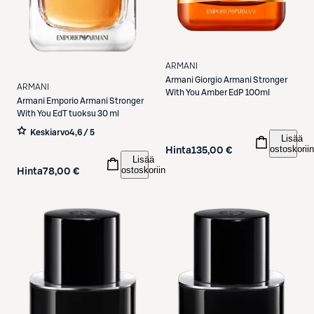
ARMANI
Armani
Giorgio Armani Stronger
ARMANI
With You Amber EdP 100ml
Armani
Emporio Armani Stronger
With You EdT tuoksu 30 ml
Keskiarvo
4,6 / 5
Lisää
ostoskoriin
Hinta
135,00 €
Lisää
ostoskoriin
Hinta
78,00 €