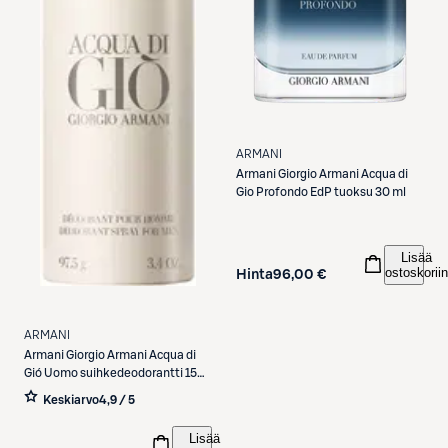
ARMANI
Armani
Giorgio Armani Acqua di
Gio Profondo EdP tuoksu 30 ml
Lisää
ostoskoriin
Hinta
96,00 €
ARMANI
Armani
Giorgio Armani Acqua di
Gió Uomo suihkedeodorantti 150
ml
Keskiarvo
4,9 / 5
Lisää