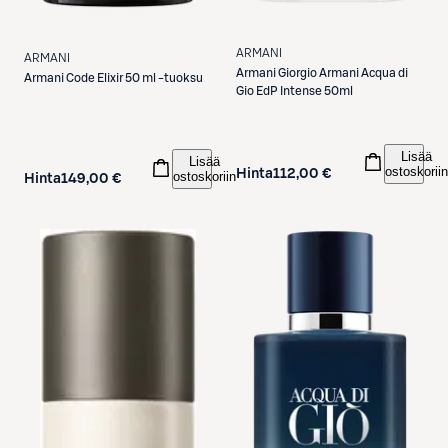
ARMANI
ARMANI
Armani
Giorgio Armani Acqua di
Armani
Code Elixir 50 ml -tuoksu
Gio EdP Intense 50ml
Lisää
Lisää
ostoskoriin
Hinta
112,00 €
ostoskoriin
Hinta
149,00 €