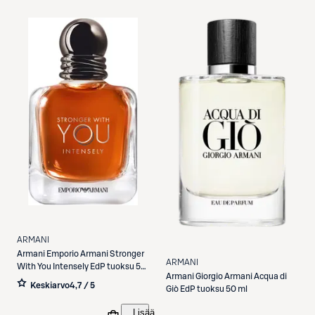
ARMANI
Armani
Emporio Armani Stronger
ARMANI
With You Intensely EdP tuoksu 50
Armani
Giorgio Armani Acqua di
ml
Keskiarvo
4,7 / 5
Giò EdP tuoksu 50 ml
Lisää