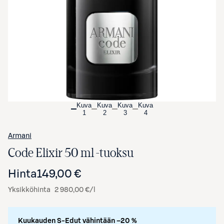
Avaa tuotekuva suurennettuna
Kuva
Kuva
Kuva
Kuva
1
2
3
4
Armani
Code Elixir 50 ml -tuoksu
Hinta
149,00 €
Yksikköhinta
2 980,00 €/l
Kuukauden S-Edut vähintään –20 %