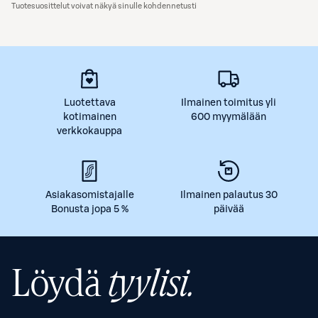
Tuotesuosittelut voivat näkyä sinulle kohdennetusti
Luotettava
Ilmainen toimitus yli
kotimainen
600 myymälään
verkkokauppa
Asiakasomistajalle
Ilmainen palautus 30
Bonusta jopa 5 %
päivää
Löydä
tyylisi.