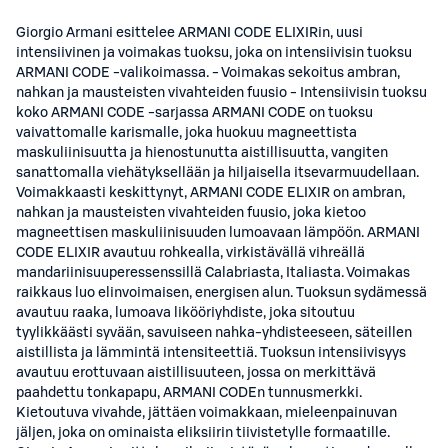
Giorgio Armani esittelee ARMANI CODE ELIXIRin, uusi
intensiivinen ja voimakas tuoksu, joka on intensiivisin tuoksu
ARMANI CODE -valikoimassa. - Voimakas sekoitus ambran,
nahkan ja mausteisten vivahteiden fuusio - Intensiivisin tuoksu
koko ARMANI CODE -sarjassa ARMANI CODE on tuoksu
vaivattomalle karismalle, joka huokuu magneettista
maskuliinisuutta ja hienostunutta aistillisuutta, vangiten
sanattomalla viehätyksellään ja hiljaisella itsevarmuudellaan.
Voimakkaasti keskittynyt, ARMANI CODE ELIXIR on ambran,
nahkan ja mausteisten vivahteiden fuusio, joka kietoo
magneettisen maskuliinisuuden lumoavaan lämpöön. ARMANI
CODE ELIXIR avautuu rohkealla, virkistävällä vihreällä
mandariinisuuperessenssillä Calabriasta, Italiasta. Voimakas
raikkaus luo elinvoimaisen, energisen alun. Tuoksun sydämessä
avautuu raaka, lumoava likööriyhdiste, joka sitoutuu
tyylikkäästi syvään, savuiseen nahka-yhdisteeseen, säteillen
aistillista ja lämmintä intensiteettiä. Tuoksun intensiivisyys
avautuu erottuvaan aistillisuuteen, jossa on merkittävä
paahdettu tonkapapu, ARMANI CODEn tunnusmerkki.
Kietoutuva vivahde, jättäen voimakkaan, mieleenpainuvan
jäljen, joka on ominaista eliksiirin tiivistetylle formaatille.