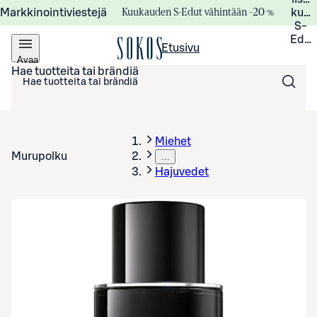
Kuukauden S-Edut vähintään –20 %
Markkinointiviestejä
kuuk
S-
Edui
Etusivu
Avaa
valikko
Hae tuotteita tai brändiä
Miehet
Murupolku
…
Hajuvedet