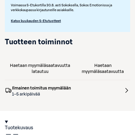
Voimassa S-Etukortilla 30.8. asti Sokoksella, Sokos Emotionissa ja
verkkokaupassa kirjautuneille asiakkaille.
Katso kuukauden S-Etutuotteet
Tuotteen toiminnot
Haetaan myymäläsaatavuutta
Haetaan
latautuu
myymäläsaatavuutta
Ilmainen toimitus myymälään
1–5 arkipäivää
Tuotekuvaus