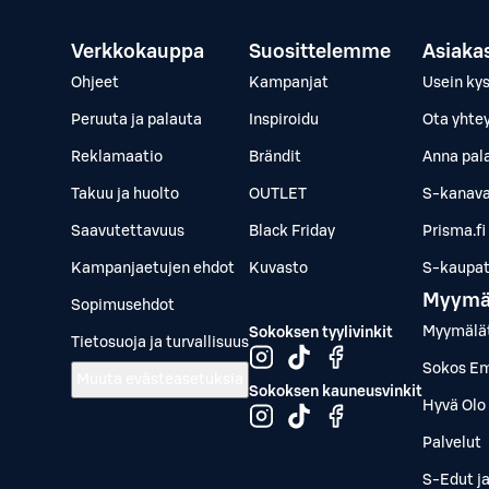
Verkkokauppa
Suosittelemme
Asiaka
Ohjeet
Kampanjat
Usein ky
Peruuta ja palauta
Inspiroidu
Ota yhte
Reklamaatio
Brändit
Anna pal
Takuu ja huolto
OUTLET
S-kanava
Saavutettavuus
Black Friday
Prisma.fi
Kampanjaetujen ehdot
Kuvasto
S-kaupat.
Myymä
Sopimusehdot
Myymälä
Sokoksen tyylivinkit
Tietosuoja ja turvallisuus
Sokos Em
Muuta evästeasetuksia
Sokoksen kauneusvinkit
Hyvä Olo 
Palvelut
S-Edut j