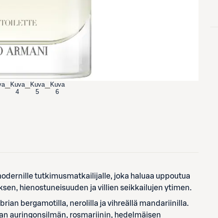
va
Kuva
Kuva
Kuva
4
5
6
ernille tutkimusmatkailijalle, joka haluaa uppoutua
sen, hienostuneisuuden ja villien seikkailujen ytimen.
an bergamotilla, nerolilla ja vihreällä mandariinilla.
kaan auringonsilmän, rosmariinin, hedelmäisen