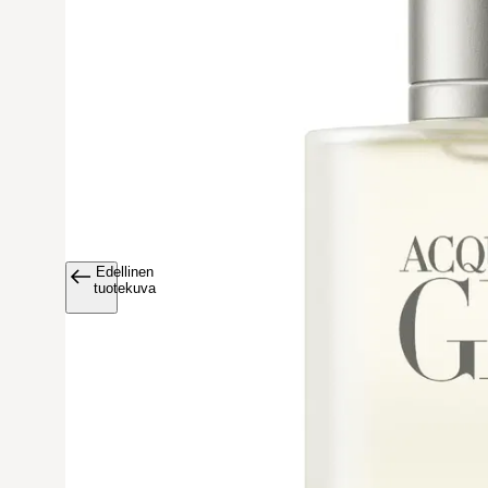
Edellinen
Avaa tuoteku
tuotekuva