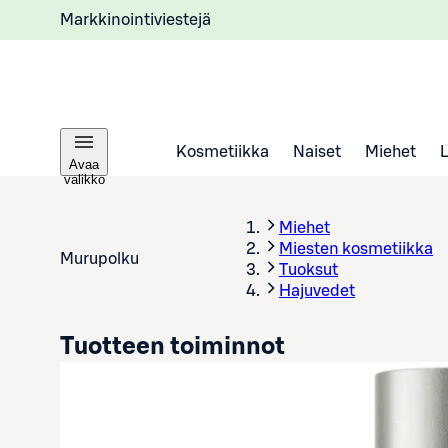
Markkinointiviestejä
Kosmetiikka
Naiset
Miehet
Avaa
valikko
Miehet
Miesten kosmetiikka
Murupolku
Tuoksut
Hajuvedet
Tuotteen toiminnot