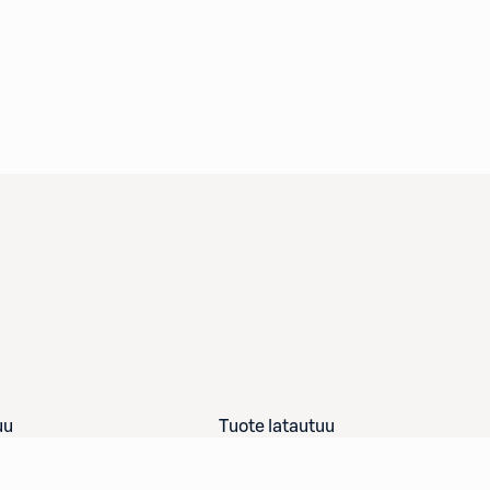
uu
Tuote latautuu