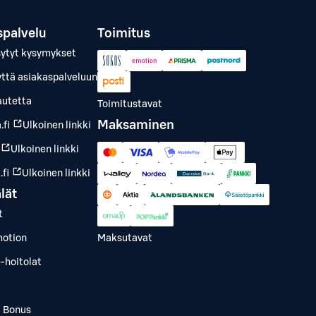
spalvelu
Toimitus
sytyt kysymykset
yttä asiakaspalveluun
autetta
Toimitustavat
Maksaminen
.fi
Ulkoinen linkki
Ulkoinen linkki
fi
Ulkoinen linkki
lät
t
otion
Maksutavat
-hoitolat
a Bonus