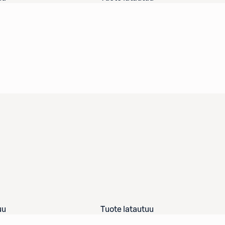
uu
Tuote latautuu