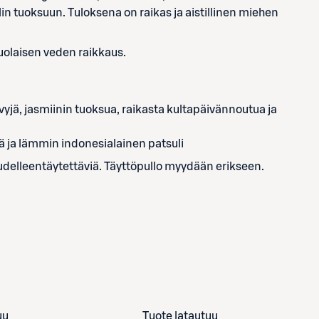
 tuoksuun. Tuloksena on raikas ja aistillinen miehen
uolaisen veden raikkaus.
vyjä, jasmiinin tuoksua, raikasta kultapäivännoutua ja
 ja lämmin indonesialainen patsuli
elleentäytettäviä. Täyttöpullo myydään erikseen.
uu
Tuote latautuu