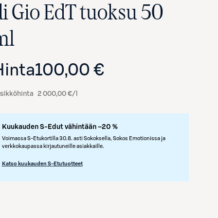
di Gio EdT tuoksu 50
ml
Hinta
100,00 €
sikköhinta
2 000,00 €/l
Kuukauden S-Edut vähintään –20 %
Avaa tuotekuva suurennettuna
Voimassa S-Etukortilla 30.8. asti Sokoksella, Sokos Emotionissa ja
verkkokaupassa kirjautuneille asiakkaille.
Katso kuukauden S-Etutuotteet