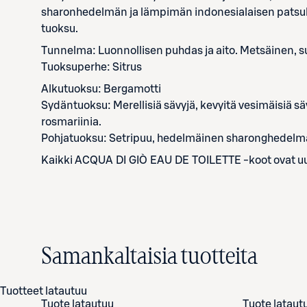
sharonhedelmän ja lämpimän indonesialaisen patsulin
tuoksu.
Tunnelma: Luonnollisen puhdas ja aito. Metsäinen, s
Tuoksuperhe: Sitrus
Alkutuoksu: Bergamotti
Sydäntuoksu: Merellisiä sävyjä, kevyitä vesimäisiä sä
rosmariinia.
Pohjatuoksu: Setripuu, hedelmäinen sharonghedelmä
Kaikki ACQUA DI GIÒ EAU DE TOILETTE -koot ovat uud
Samankaltaisia tuotteita
Tuotteet latautuu
Tuote latautuu
Tuote lataut