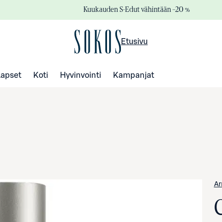
Kuukauden S-Edut vähintään –20 %
Etusivu
Lapset
Koti
Hyvinvointi
Kampanjat
Ar