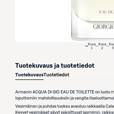
Kuva
Kuva
Ku
1
2
3
Tuotekuvaus ja tuotetiedot
Tuotekuvaus
Tuotetiedot
Armanin ACQUA DI GIÒ EAU DE TOILETTE on luotu mod
loputtomiin mahdollisuuksiin ja vangita itseluottamuk
Vesimäinen ja puhdas tuoksu avautuu raikkaalla Calabri
Kevyet vesimäiset sävyt sekoittuvat jasmiinin, raik