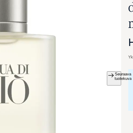
Yk
Seuraava
va suurennettuna
tuotekuva