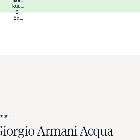
lisää
Lisätietoja
kuukauden
S-
Eduista
mani
Giorgio Armani Acqua