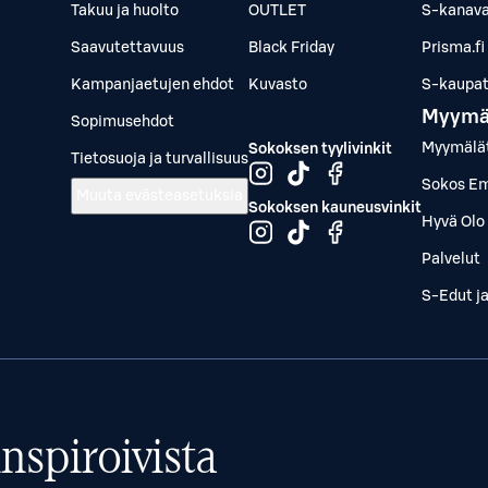
Takuu ja huolto
OUTLET
S-kanava
Saavutettavuus
Black Friday
Prisma.fi
Kampanjaetujen ehdot
Kuvasto
S-kaupat.
Myymä
Sopimusehdot
Myymälä
Sokoksen tyylivinkit
Tietosuoja ja turvallisuus
Sokos Em
Muuta evästeasetuksia
Sokoksen kauneusvinkit
Hyvä Olo 
Palvelut
S-Edut j
nspiroivista