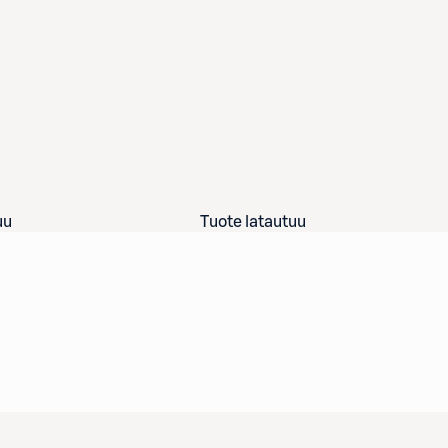
uu
Tuote latautuu