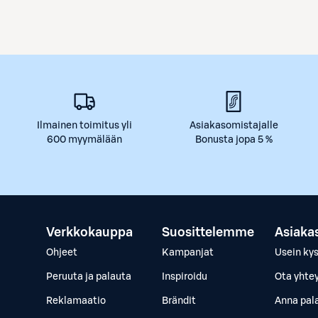
Ilmainen toimitus yli
Asiakasomistajalle
600 myymälään
Bonusta jopa 5 %
Verkkokauppa
Suosittelemme
Asiaka
Ohjeet
Kampanjat
Usein ky
Peruuta ja palauta
Inspiroidu
Ota yhte
Reklamaatio
Brändit
Anna pal