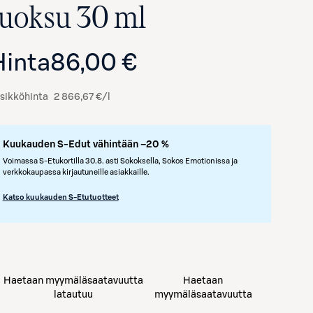
tuoksu 30 ml
Hinta
86,00 €
sikköhinta
2 866,67 €/l
Kuukauden S-Edut vähintään –20 %
Voimassa S-Etukortilla 30.8. asti Sokoksella, Sokos Emotionissa ja
verkkokaupassa kirjautuneille asiakkaille.
Avaa tuotekuva suurennettuna
Katso kuukauden S-Etutuotteet
Haetaan myymäläsaatavuutta
Haetaan
latautuu
myymäläsaatavuutta