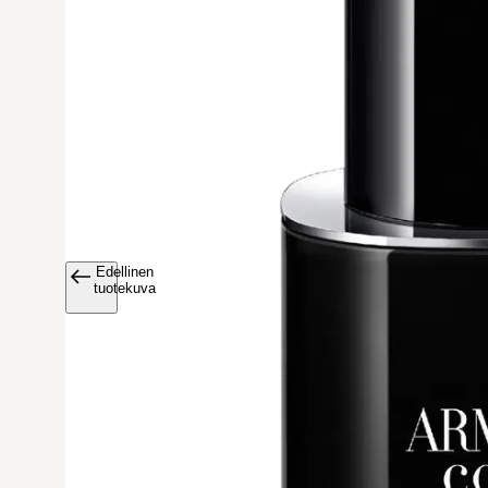
Edellinen
Avaa tuoteku
tuotekuva