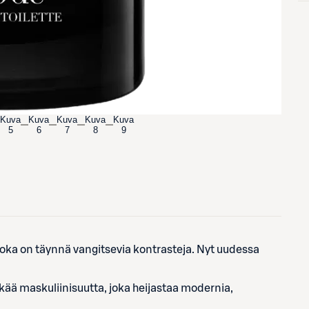
Kuva
Kuva
Kuva
Kuva
Kuva
5
6
7
8
9
ka on täynnä vangitsevia kontrasteja. Nyt uudessa
kkää maskuliinisuutta, joka heijastaa modernia,