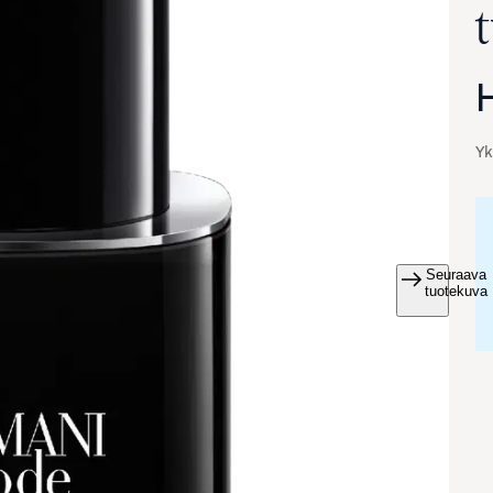
Yk
Seuraava
va suurennettuna
tuotekuva