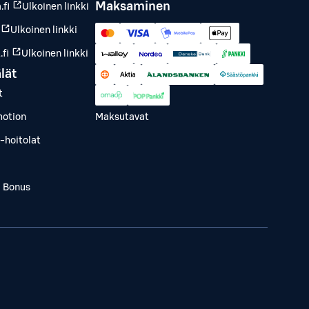
Maksaminen
.fi
Ulkoinen linkki
Ulkoinen linkki
fi
Ulkoinen linkki
lät
t
otion
Maksutavat
-hoitolat
a Bonus