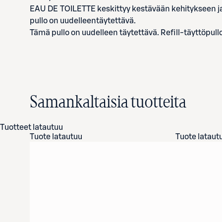
EAU DE TOILETTE keskittyy kestävään kehitykseen ja t
pullo on uudelleentäytettävä.
Tämä pullo on uudelleen täytettävä. Refill-täyttöpul
Samankaltaisia tuotteita
Tuotteet latautuu
Tuote latautuu
Tuote lataut