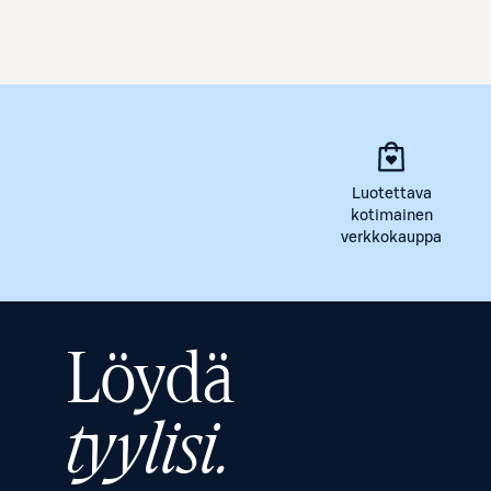
Luotettava
kotimainen
verkkokauppa
Löydä
tyylisi.