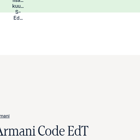
lisää
Lisätietoja
kuukauden
S-
Eduista
mani
Armani Code EdT