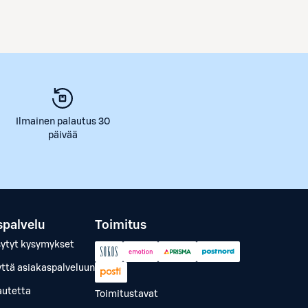
Ilmainen palautus 30
päivää
spalvelu
Toimitus
sytyt kysymykset
yttä asiakaspalveluun
autetta
Toimitustavat