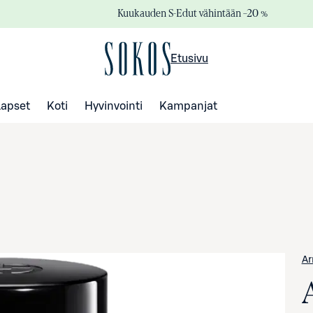
Kuukauden S-Edut vähintään –20 %
Etusivu
Lapset
Koti
Hyvinvointi
Kampanjat
Ar