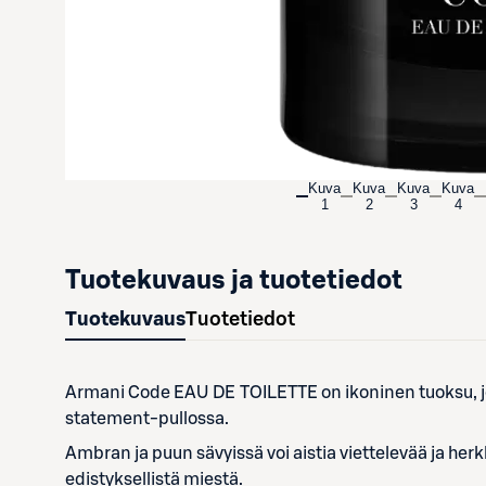
Kuva
Kuva
Kuva
Kuva
1
2
3
4
Tuotekuvaus ja tuotetiedot
Tuotekuvaus
Tuotetiedot
Armani Code EAU DE TOILETTE on ikoninen tuoksu, jo
statement-pullossa.
Ambran ja puun sävyissä voi aistia viettelevää ja her
edistyksellistä miestä.