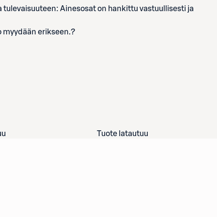
ulevaisuuteen: Ainesosat on hankittu vastuullisesti ja
lo myydään erikseen.?
uu
Tuote latautuu