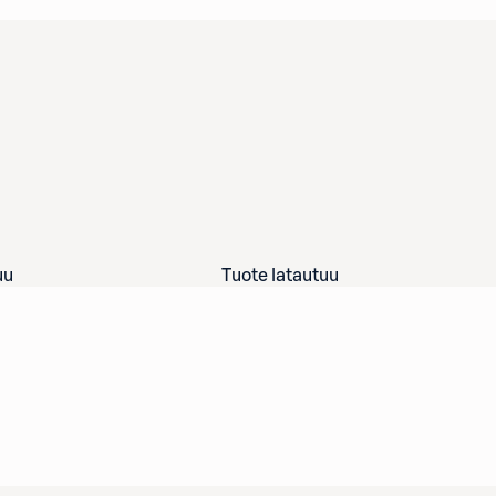
uu
Tuote latautuu