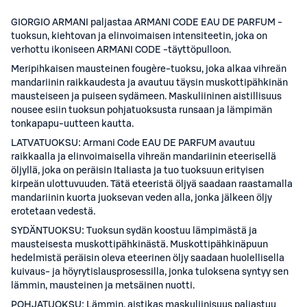
GIORGIO ARMANI paljastaa ARMANI CODE EAU DE PARFUM -
tuoksun, kiehtovan ja elinvoimaisen intensiteetin, joka on
verhottu ikoniseen ARMANI CODE -täyttöpulloon.
Meripihkaisen mausteinen fougère-tuoksu, joka alkaa vihreän
mandariinin raikkaudesta ja avautuu täysin muskottipähkinän
mausteiseen ja puiseen sydämeen. Maskuliininen aistillisuus
nousee esiin tuoksun pohjatuoksusta runsaan ja lämpimän
tonkapapu-uutteen kautta.
LATVATUOKSU: Armani Code EAU DE PARFUM avautuu
raikkaalla ja elinvoimaisella vihreän mandariinin eteerisellä
öljyllä, joka on peräisin Italiasta ja tuo tuoksuun erityisen
kirpeän ulottuvuuden. Tätä eteeristä öljyä saadaan raastamalla
mandariinin kuorta juoksevan veden alla, jonka jälkeen öljy
erotetaan vedestä.
SYDÄNTUOKSU: Tuoksun sydän koostuu lämpimästä ja
mausteisesta muskottipähkinästä. Muskottipähkinäpuun
hedelmistä peräisin oleva eteerinen öljy saadaan huolellisella
kuivaus- ja höyrytislausprosessilla, jonka tuloksena syntyy sen
lämmin, mausteinen ja metsäinen nuotti.
POHJATUOKSU: Lämmin, aistikas maskuliinisuus paljastuu