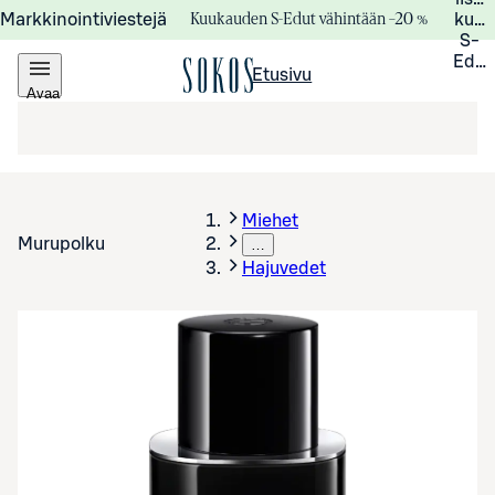
Kuukauden S-Edut vähintään –20 %
Markkinointiviestejä
kuuk
S-
Edui
Etusivu
Avaa
valikko
Miehet
Murupolku
…
Hajuvedet