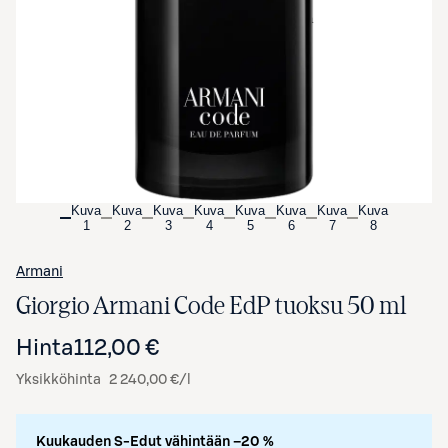
Avaa tuotekuva suurennettuna
Kuva
Kuva
Kuva
Kuva
Kuva
Kuva
Kuva
Kuva
1
2
3
4
5
6
7
8
Armani
Giorgio Armani Code EdP tuoksu 50 ml
Hinta
112,00 €
Yksikköhinta
2 240,00 €/l
Kuukauden S-Edut vähintään –20 %