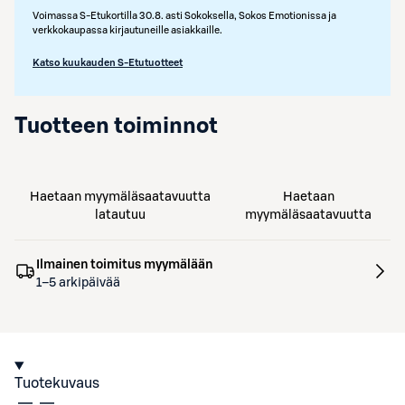
Voimassa S-Etukortilla 30.8. asti Sokoksella, Sokos Emotionissa ja
verkkokaupassa kirjautuneille asiakkaille.
Katso kuukauden S-Etutuotteet
Tuotteen toiminnot
Haetaan myymäläsaatavuutta
Haetaan
latautuu
myymäläsaatavuutta
Ilmainen toimitus myymälään
1–5 arkipäivää
Tuotekuvaus