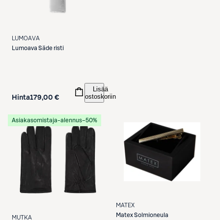
LUMOAVA
Lumoava
Säde risti
Lisää
ostoskoriin
Hinta
179,00 €
Asiakasomistaja-alennus
−50%
MATEX
Matex
Solmioneula
MUTKA