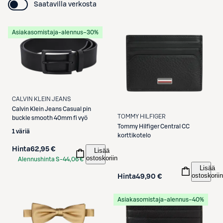
Saatavilla verkosta
Asiakasomistaja-alennus
−30%
CALVIN KLEIN JEANS
Calvin Klein Jeans
Casual pin
TOMMY HILFIGER
buckle smooth 40mm fi vyö
Tommy Hilfiger
Central CC
1 väriä
korttikotelo
Hinta
62,95 €
Lisää
ostoskoriin
Alennushinta S-
44,06 €
Lisää
Etukortilla
ostoskoriin
Hinta
49,90 €
Asiakasomistaja-alennus
−40%