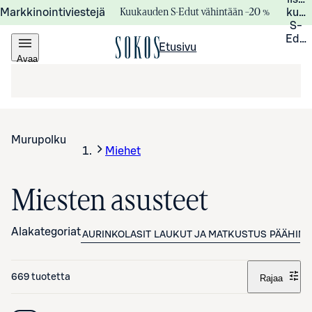
Kuukauden S-Edut vähintään –20 %
Markkinointiviestejä
kuuk
S-
Edui
Etusivu
Avaa
valikko
Murupolku
Miehet
Miesten asusteet
Alakategoriat
AURINKOLASIT
LAUKUT JA MATKUSTUS
PÄÄHINE
669 tuotetta
Rajaa