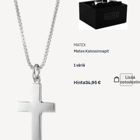
MATEX
Matex
Kalvosinnapit
1 väriä
Lisää
ostoskoriin
Hinta
34,95 €