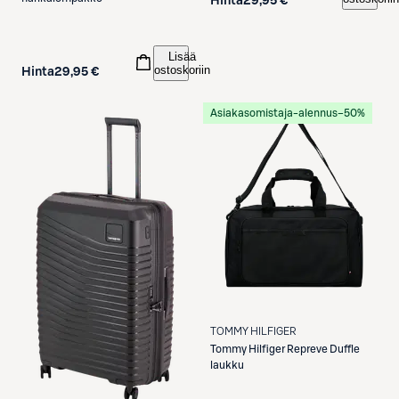
Hinta
29,95 €
Lisää
ostoskoriin
Hinta
29,95 €
Asiakasomistaja-alennus
−50%
TOMMY HILFIGER
Tommy Hilfiger
Repreve Duffle
laukku