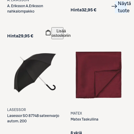
Näytä
A. Eriksson
A.Eriksson
Hinta
32,95 €
tuote
nahkalompakko
Lisää
ostoskoriin
Hinta
29,95 €
LASESSOR
MATEX
Lasessor
SO 8774B sateenvarjo
Matex
Taskuliina
autom. 200
8 väriä