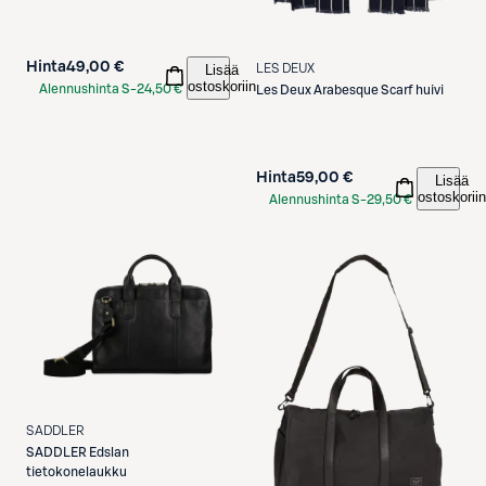
Hinta
49,00 €
Lisää
LES DEUX
ostoskoriin
Alennushinta S-
24,50 €
Les Deux
Arabesque Scarf huivi
Etukortilla
Hinta
59,00 €
Lisää
ostoskoriin
Alennushinta S-
29,50 €
Etukortilla
SADDLER
SADDLER
Edslan
tietokonelaukku