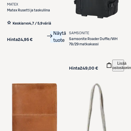
MATEX
Matex
Rusetti ja taskuliina
Keskiarvo
4,7 / 5
,
9 väriä
Näytä
SAMSONITE
Samsonite
Roader Duffle/WH
Hinta
24,95 €
tuote
79/29 matkakassi
Lisää
ostoskoriin
Hinta
249,00 €