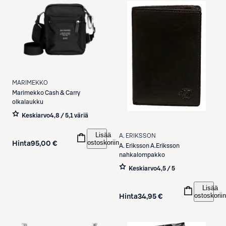
MARIMEKKO
Marimekko
Cash & Carry
olkalaukku
Keskiarvo
4,8 / 5
,
1 väriä
Lisää
A. ERIKSSON
ostoskoriin
Hinta
95,00 €
A. Eriksson
A.Eriksson
nahkalompakko
Keskiarvo
4,5 / 5
Lisää
ostoskoriin
Hinta
34,95 €