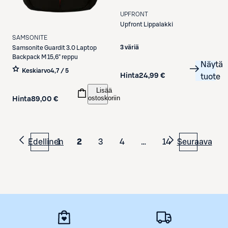
UPFRONT
Upfront
Lippalakki
SAMSONITE
3 väriä
Samsonite
Guardit 3.0 Laptop
Backpack M 15,6" reppu
Näytä
Keskiarvo
4,7 / 5
Hinta
24,99 €
tuote
Lisää
ostoskoriin
Hinta
89,00 €
Edellinen
1
2
3
4
…
14
Seuraava