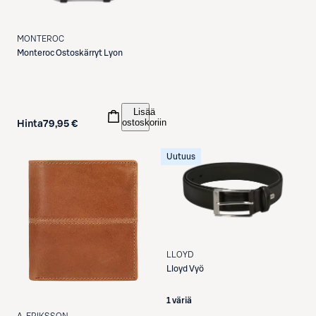
MONTEROC
Monteroc
Ostoskärryt Lyon
Lisää
ostoskoriin
Hinta
79,95 €
Uutuus
LLOYD
Lloyd
Vyö
1 väriä
A. ERIKSSON