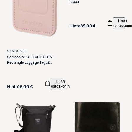
reppu
Lisää
ostoskoriin
Hinta
85,00 €
SAMSONITE
Samsonite
TA REVOLUTION
Rectangle Luggage Tag x2
nimilappu
Lisää
ostoskoriin
Hinta
15,00 €