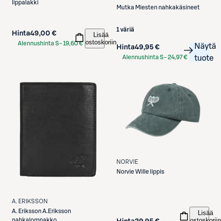
lippalakki
Mutka
Miesten nahkakäsineet
1 väriä
Hinta
49,00 €
Lisää
ostoskoriin
Alennushinta S-
19,60 €
Näytä
Hinta
49,95 €
Etukortilla
Alennushinta S-
24,97 €
tuote
Etukortilla
NORVIE
Norvie
Wille lippis
A. ERIKSSON
A. Eriksson
A.Eriksson
Lisää
ostoskoriin
nahkalompakko