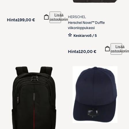
Lisää
HERSCHEL
ostoskoriin
Hinta
199,00 €
Herschel
Novel™ Duffle
viikonloppukassi
Keskiarvo
5 / 5
Lisää
ostoskoriin
Hinta
120,00 €