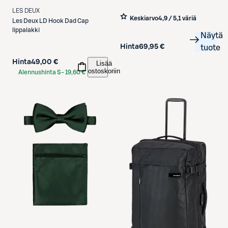
LES DEUX
Keskiarvo
4,9 / 5
,
1 väriä
Les Deux
LD Hook Dad Cap
lippalakki
Näytä
Hinta
69,95 €
tuote
Hinta
49,00 €
Lisää
ostoskoriin
Alennushinta S-
19,60 €
Etukortilla