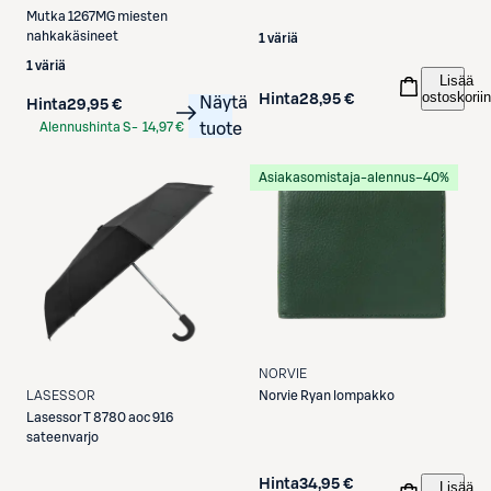
Mutka
1267MG miesten
nahkakäsineet
1 väriä
1 väriä
Lisää
ostoskoriin
Hinta
28,95 €
Näytä
Hinta
29,95 €
Alennushinta S-
14,97 €
tuote
Etukortilla
Asiakasomistaja-alennus
−40%
NORVIE
Norvie
Ryan lompakko
LASESSOR
Lasessor
T 8780 aoc 916
sateenvarjo
Hinta
34,95 €
Lisää