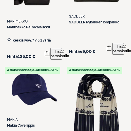
SADDLER
MARIMEKKO
SADDLER
Rybakken lompakko
Marimekko
Pal olkalaukku
Keskiarvo
4,7 / 5
,
1 väriä
Lisää
ostoskoriin
Lisää
Hinta
49,00 €
ostoskoriin
Hinta
125,00 €
Asiakasomistaja-alennus
−50%
Asiakasomistaja-alennus
−50%
MAKIA
Makia
Cove lippis