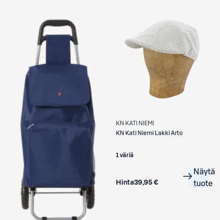
KN KATI NIEMI
KN Kati Niemi
Lakki Arto
1 väriä
Näytä
Hinta
39,95 €
tuote