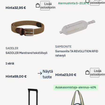
ostoskoriin
Alennushinta S-
20,97 €
Lisää
ostoskoriin
Hinta
32,95 €
Etukortilla
SAMSONITE
SADDLER
Samsonite
TA REVOLUTION RFID
SADDLER
Marstrand tekstiilivyö
rahavyö
1 väriä
Lisää
Näytä
ostoskoriin
Hinta
23,00 €
Hinta
59,00 €
tuote
Asiakasomistaja-alennus
−40%