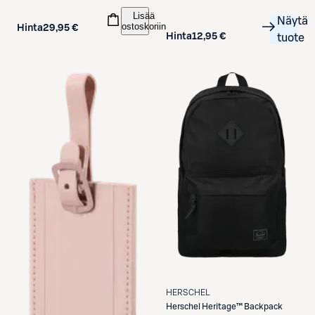
Lisää
Näytä
ostoskoriin
Hinta
29,95 €
Hinta
12,95 €
tuote
HERSCHEL
Herschel
Heritage™ Backpack