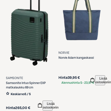
NORVIE
Norvie
Adam kangaskassi
Hinta
39,95 €
SAMSONITE
Lisää
ostoskoriin
Alennushinta S-
23,97 €
Samsonite
Intuo Spinner EXP
matkalaukku 69 cm
Etukortilla
Keskiarvo
5 / 5
Lisää
ostoskoriin
Hinta
265,00 €