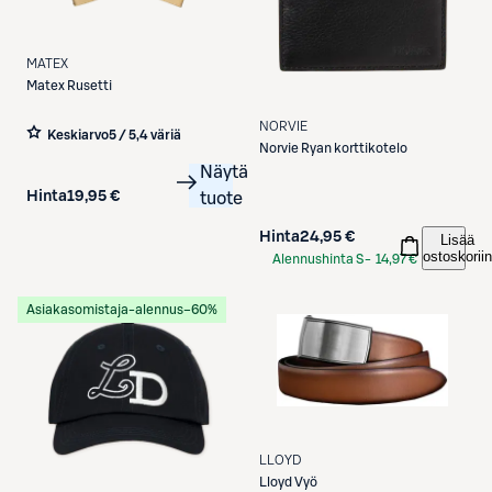
MATEX
Matex
Rusetti
NORVIE
Keskiarvo
5 / 5
,
4 väriä
Norvie
Ryan korttikotelo
Näytä
Hinta
19,95 €
tuote
Hinta
24,95 €
Lisää
ostoskoriin
Alennushinta S-
14,97 €
Etukortilla
Asiakasomistaja-alennus
−60%
LLOYD
Lloyd
Vyö