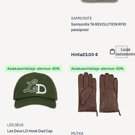
SAMSONITE
Samsonite
TA REVOLUTION RFID
passipussi
Lisää
ostoskoriin
Hinta
23,00 €
Asiakasomistaja-alennus
−60%
Asiakasomistaja-alennus
−50%
LES DEUX
Les Deux
LD Hook Dad Cap
MUTKA