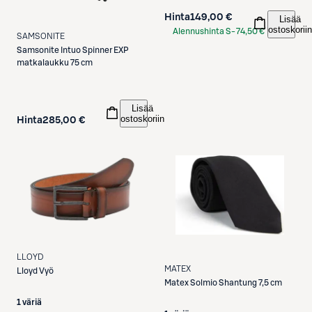
Hinta
149,00 €
Lisää
ostoskoriin
Alennushinta S-
74,50 €
SAMSONITE
Etukortilla
Samsonite
Intuo Spinner EXP
matkalaukku 75 cm
Lisää
ostoskoriin
Hinta
285,00 €
LLOYD
MATEX
Lloyd
Vyö
Matex
Solmio Shantung 7,5 cm
1 väriä