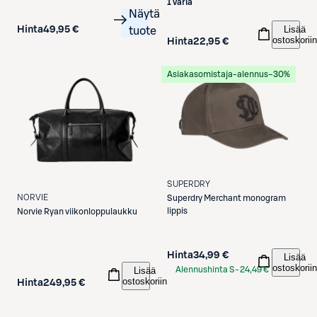
1 väriä
Näytä
Lisää
Hinta
49,95 €
tuote
ostoskoriin
Hinta
22,95 €
Asiakasomistaja-alennus
−30%
SUPERDRY
NORVIE
Superdry
Merchant monogram
lippis
Norvie
Ryan viikonloppulaukku
Hinta
34,99 €
Lisää
ostoskoriin
Alennushinta S-
24,49 €
Lisää
ostoskoriin
Hinta
249,95 €
Etukortilla