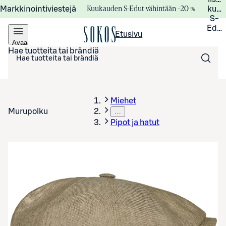
Kuukauden S-Edut vähintään –20 %
Markkinointiviestejä
kuuk
S-
Edui
Etusivu
Avaa
valikko
Hae tuotteita tai brändiä
Miehet
Murupolku
…
Pipot ja hatut