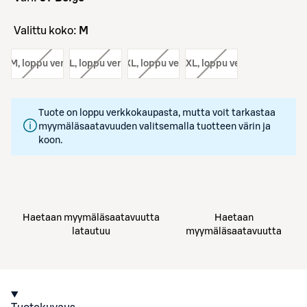
Valittu koko:
M
ko:
M
, loppu verkosta
koko:
L
, loppu verkosta
koko:
XL
, loppu verkosta
koko:
XXL
, loppu verkosta
Tuote on loppu verkkokaupasta, mutta voit tarkastaa
myymäläsaatavuuden valitsemalla tuotteen värin ja
koon.
Haetaan myymäläsaatavuutta
Haetaan
latautuu
myymäläsaatavuutta