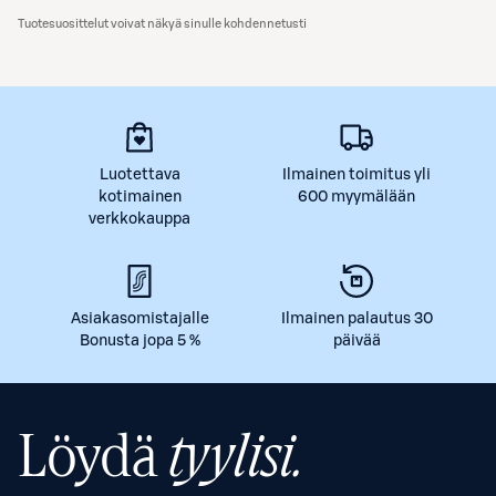
Tuotesuosittelut voivat näkyä sinulle kohdennetusti
Luotettava
Ilmainen toimitus yli
kotimainen
600 myymälään
verkkokauppa
Asiakasomistajalle
Ilmainen palautus 30
Bonusta jopa 5 %
päivää
Löydä
tyylisi.