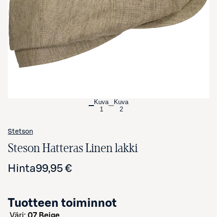
Avaa tuotekuva suurennettuna
Kuva
Kuva
1
2
Stetson
Steson Hatteras Linen lakki
Hinta
99,95 €
Tuotteen toiminnot
väri:
07 Beige