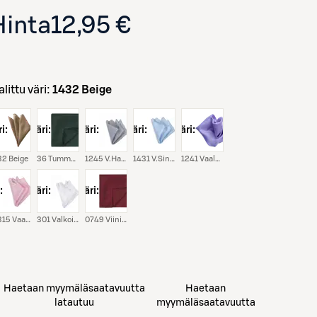
Hinta
12,95 €
Valittu väri:
1432 Beige
i:
väri:
väri:
väri:
väri:
32 Beige
36 Tummanvihreä
1245 V.harmaa
1431 V.sininen
1241 Vaalea Lila
:
väri:
väri:
18315 Vaaleanpun.
301 Valkoinen
0749 Viininpunainen
Haetaan myymäläsaatavuutta
Haetaan
latautuu
myymäläsaatavuutta