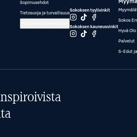
Myymä
Sopimusehdot
Myymälä
Sokoksen tyylivinkit
Tietosuoja ja turvallisuus
Sokos Em
Muuta evästeasetuksia
Sokoksen kauneusvinkit
Hyvä Olo 
Palvelut
S-Edut j
nspiroivista
ta