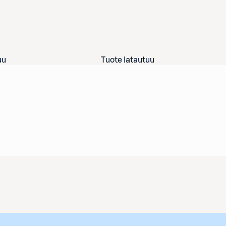
uu
Tuote latautuu