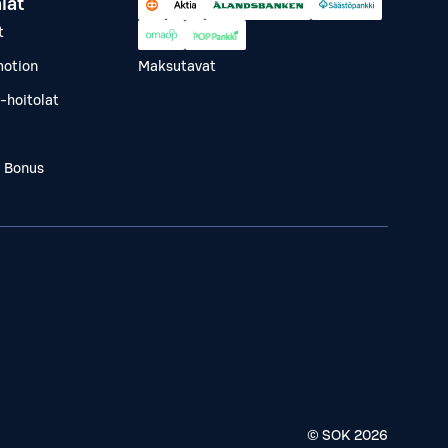
lät
t
otion
Maksutavat
-hoitolat
a Bonus
© SOK
2026