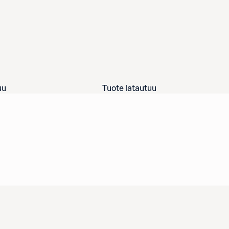
uu
Tuote latautuu