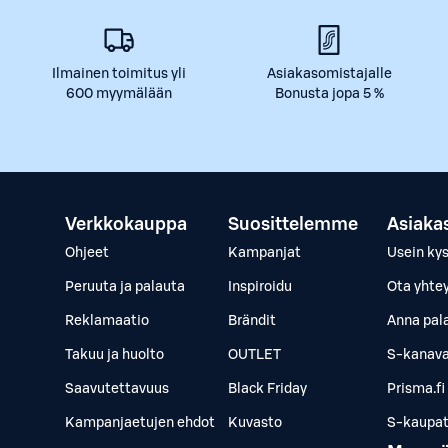
Ilmainen toimitus yli
Asiakasomistajalle
600 myymälään
Bonusta jopa 5 %
Verkkokauppa
Suosittelemme
Asiaka
Ohjeet
Kampanjat
Usein ky
Peruuta ja palauta
Inspiroidu
Ota yhte
Reklamaatio
Brändit
Anna pal
Takuu ja huolto
OUTLET
S-kanava
Saavutettavuus
Black Friday
Prisma.fi
Kampanjaetujen ehdot
Kuvasto
S-kaupat.