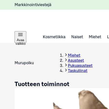
Markkinointiviestejä
Kosmetiikka
Naiset
Miehet
Avaa
valikko
Miehet
Asusteet
Murupolku
Pukuasusteet
Taskuliinat
Tuotteen toiminnot