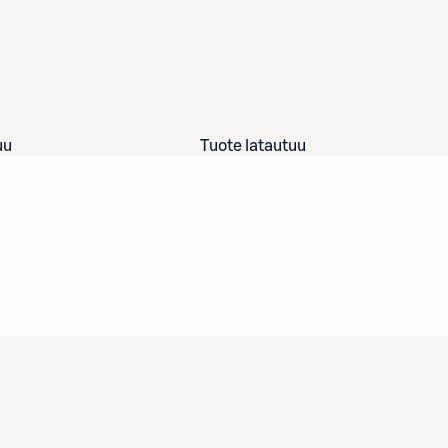
uu
Tuote latautuu