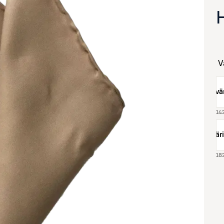
vär
14
va suurennettuna
väri