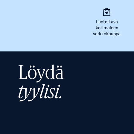
Luotettava
kotimainen
verkkokauppa
Löydä
tyylisi.