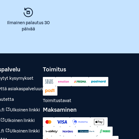
Ilmainen palautus 30
päivää
spalvelu
Toimitus
sytyt kysymykset
yttä asiakaspalveluun
autetta
Toimitustavat
Maksaminen
.fi
Ulkoinen linkki
Ulkoinen linkki
fi
Ulkoinen linkki