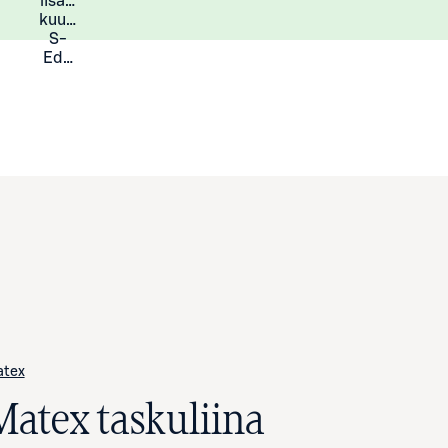
lisää
Lisätietoja
kuukauden
S-
Eduista
tex
Matex taskuliina