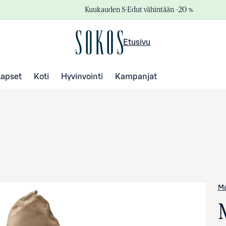
Kuukauden S-Edut vähintään –20 %
Etusivu
Lapset
Koti
Hyvinvointi
Kampanjat
Ma