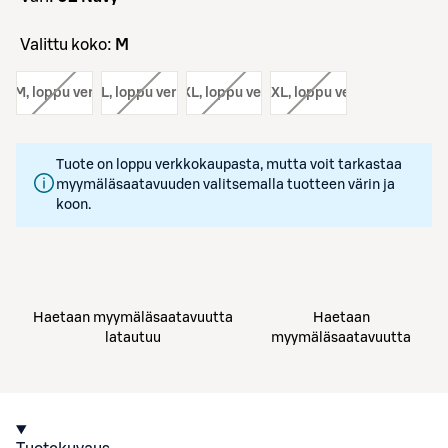
Valittu koko:
M
ko:
M
, loppu verkosta
koko:
L
, loppu verkosta
koko:
XL
, loppu verkosta
koko:
XXL
, loppu verkosta
Tuote on loppu verkkokaupasta, mutta voit tarkastaa
myymäläsaatavuuden valitsemalla tuotteen värin ja
koon.
Haetaan myymäläsaatavuutta
Haetaan
latautuu
myymäläsaatavuutta