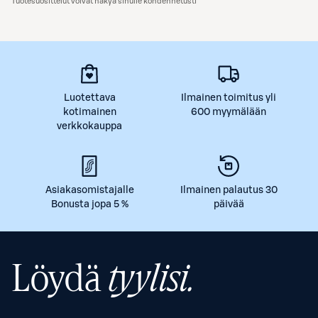
Tuotesuosittelut voivat näkyä sinulle kohdennetusti
Luotettava
Ilmainen toimitus yli
kotimainen
600 myymälään
verkkokauppa
Asiakasomistajalle
Ilmainen palautus 30
Bonusta jopa 5 %
päivää
Löydä
tyylisi.