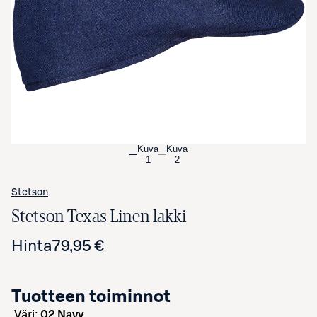
Avaa tuotekuva suurennettuna
Kuva
Kuva
1
2
Stetson
Stetson Texas Linen lakki
Hinta
79,95 €
Tuotteen toiminnot
väri:
02 Navy