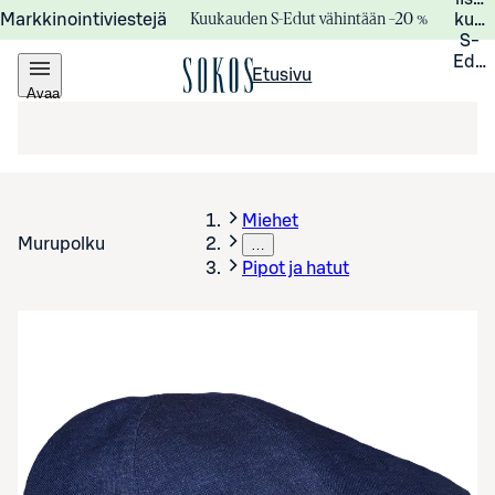
Kuukauden S-Edut vähintään –20 %
Markkinointiviestejä
kuuk
S-
Edui
Etusivu
Avaa
valikko
Miehet
Murupolku
…
Pipot ja hatut