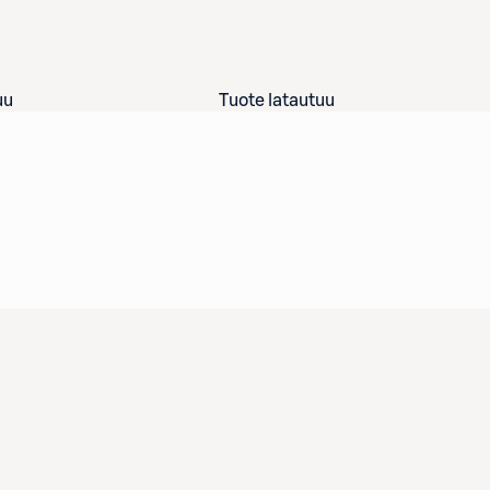
uu
Tuote latautuu