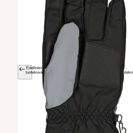
Edellinen
Avaa tuoteku
tuotekuva