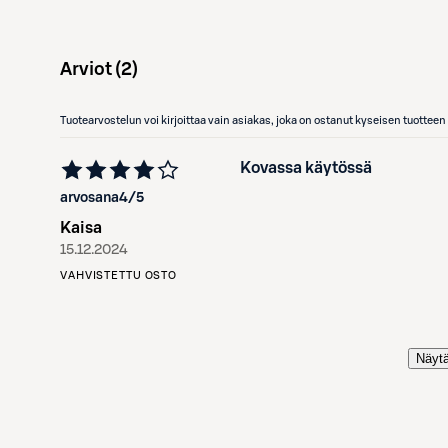
Arviot (
2
)
Tuotearvostelun voi kirjoittaa vain asiakas, joka on ostanut kyseisen tuotte
Kovassa käytössä
arvosana
4
/5
Kaisa
15.12.2024
VAHVISTETTU OSTO
Näytä