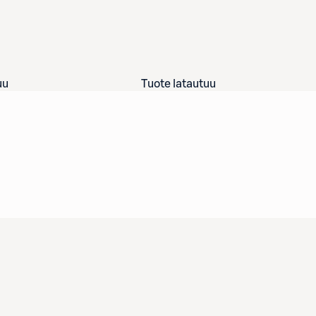
uu
Tuote latautuu