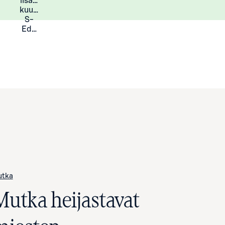
lisää
Lisätietoja
kuukauden
S-
Eduista
utka
Mutka heijastavat