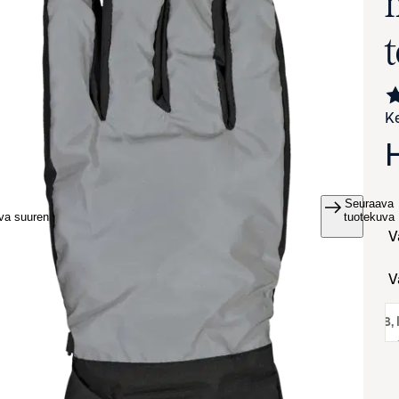
Ke
Seuraava
va suurennettuna
tuotekuva
koko:
8
,