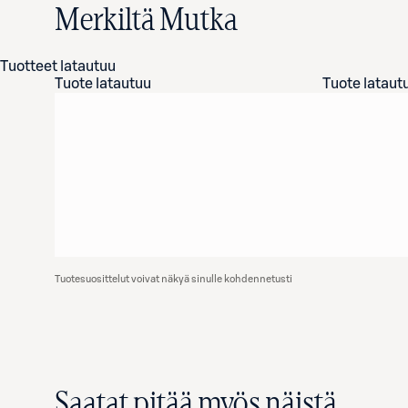
Merkiltä Mutka
Tuotteet latautuu
Tuote latautuu
Tuote lataut
Tuotesuosittelut voivat näkyä sinulle kohdennetusti
Saatat pitää myös näistä