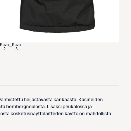
Kuva
Kuva
2
3
valmistettu heijastavasta kankaasta. Käsineiden
ntä bembergneulosta. Lisäksi peukalossa ja
sta kosketusnäyttölaitteden käyttö on mahdollista