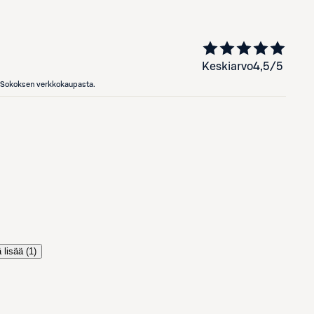
Keskiarvo
4,5
/5
en Sokoksen verkkokaupasta.
 lisää (
1
)