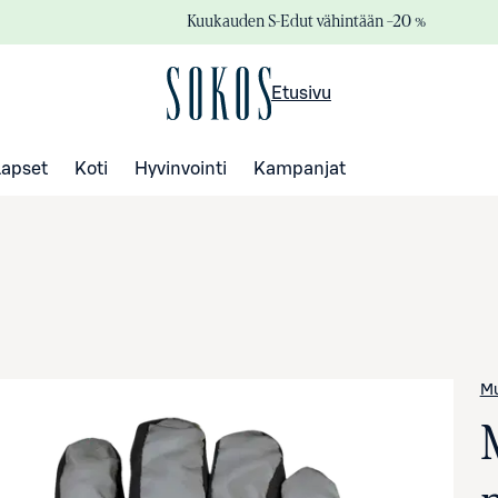
Kuukauden S-Edut vähintään –20 %
Etusivu
Lapset
Koti
Hyvinvointi
Kampanjat
M