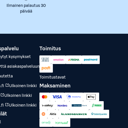
Ilmainen palautus 30
päivää
spalvelu
Toimitus
sytyt kysymykset
yttä asiakaspalveluun
autetta
Toimitustavat
Maksaminen
.fi
Ulkoinen linkki
Ulkoinen linkki
fi
Ulkoinen linkki
lät
t