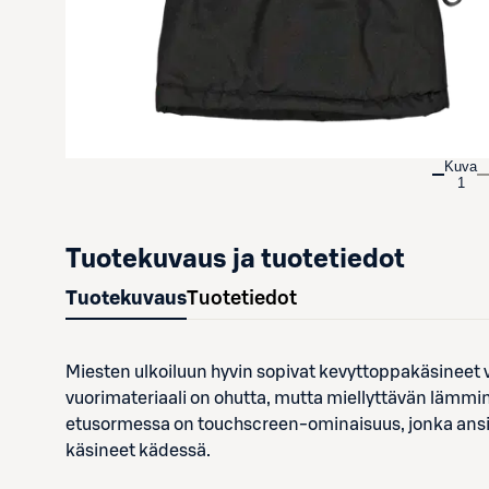
Kuva
1
Tuotekuvaus ja tuotetiedot
Tuotekuvaus
Tuotetiedot
Miesten ulkoiluun hyvin sopivat kevyttoppakäsineet 
vuorimateriaali on ohutta, mutta miellyttävän lämmi
etusormessa on touchscreen-ominaisuus, jonka ansio
käsineet kädessä.