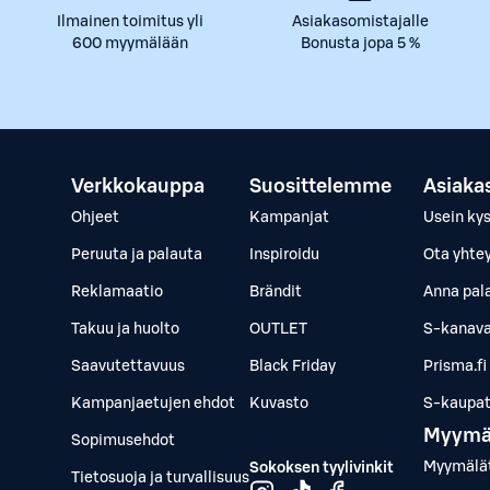
Ilmainen toimitus yli
Asiakasomistajalle
600 myymälään
Bonusta jopa 5 %
Verkkokauppa
Suosittelemme
Asiaka
Ohjeet
Kampanjat
Usein ky
Peruuta ja palauta
Inspiroidu
Ota yhte
Reklamaatio
Brändit
Anna pal
Takuu ja huolto
OUTLET
S-kanava
Saavutettavuus
Black Friday
Prisma.fi
Kampanjaetujen ehdot
Kuvasto
S-kaupat.
Myymä
Sopimusehdot
Myymälä
Sokoksen tyylivinkit
Tietosuoja ja turvallisuus