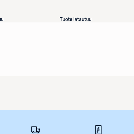
uu
Tuote latautuu