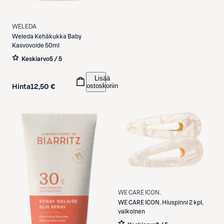
WELEDA
Weleda
Kehäkukka Baby
Kasvovoide 50ml
Keskiarvo
5 / 5
Lisää
ostoskoriin
Hinta
12,50 €
WE CARE ICON.
WE CARE ICON.
Hiuspinni 2 kpl,
valkoinen