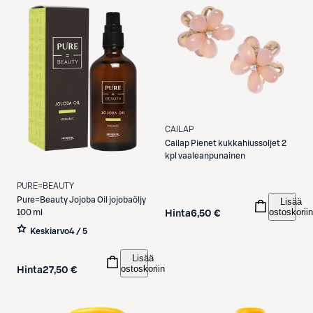
CAILAP
Cailap
Pienet kukkahiussoljet 2
kpl vaaleanpunainen
PURE=BEAUTY
Pure=Beauty
Jojoba Oil jojobaöljy
Lisää
ostoskoriin
100 ml
Hinta
6,50 €
Keskiarvo
4 / 5
Lisää
ostoskoriin
Hinta
27,50 €