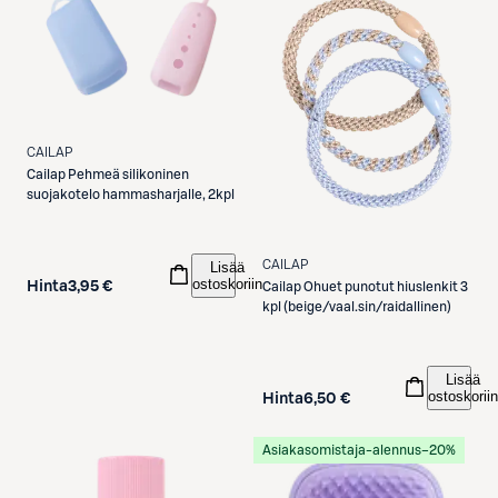
CAILAP
Cailap
Pehmeä silikoninen
suojakotelo hammasharjalle, 2kpl
CAILAP
Lisää
ostoskoriin
Hinta
3,95 €
Cailap
Ohuet punotut hiuslenkit 3
kpl (beige/vaal.sin/raidallinen)
Lisää
ostoskoriin
Hinta
6,50 €
Asiakasomistaja-alennus
−20%