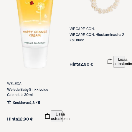
WE CARE ICON.
WE CARE ICON.
Hiuskuminauha 2
kpl, nude
Lisää
ostoskoriin
Hinta
2,90 €
WELEDA
Weleda
Baby Sinkkivoide
Calendula 30ml
Keskiarvo
4,8 / 5
Lisää
ostoskoriin
Hinta
12,90 €