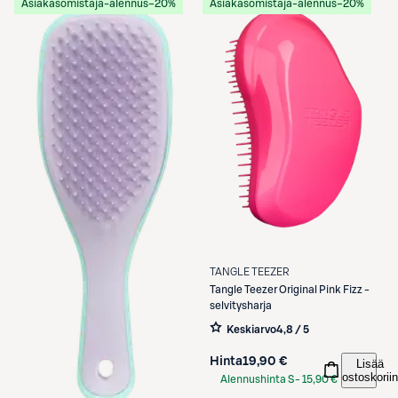
Asiakasomistaja-alennus
−20%
Asiakasomistaja-alennus
−20%
TANGLE TEEZER
Tangle Teezer
Original Pink Fizz -
selvitysharja
Keskiarvo
4,8 / 5
Hinta
19,90 €
Lisää
ostoskoriin
Alennushinta S-
15,90 €
Etukortilla