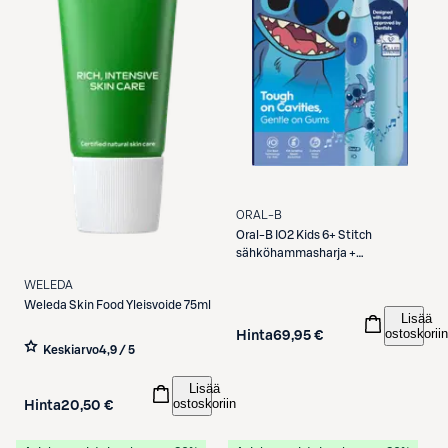
ORAL-B
Oral-B
IO2 Kids 6+ Stitch
sähköhammasharja +
matkakotelo
WELEDA
Weleda
Skin Food Yleisvoide 75ml
Lisää
ostoskoriin
Hinta
69,95 €
Keskiarvo
4,9 / 5
Lisää
ostoskoriin
Hinta
20,50 €