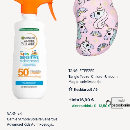
TANGLE TEEZER
Tangle Teezer
Children Unicorn
Magic -selvitysharja
Keskiarvo
5 / 5
Hinta
16,90 €
Lisää
ostoskoriin
Alennushinta S-
13,50 €
Etukortilla
GARNIER
Garnier
Ambre Solaire Sensitive
Advanced Kids Aurinkosuoja
herkälle iholle 270ml