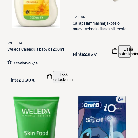
CAILAP
Cailap
Hammasharjakotelo
muovi-vehnäkuitusekoitteesta
WELEDA
Lisää
Weleda
Calendula baby oil 200ml
ostoskoriin
Hinta
2,95 €
Keskiarvo
5 / 5
Lisää
ostoskoriin
Hinta
20,90 €