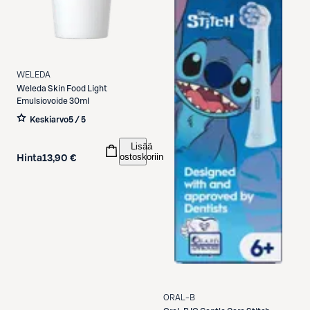
WELEDA
Weleda
Skin Food Light
Emulsiovoide 30ml
Keskiarvo
5 / 5
Lisää
ostoskoriin
Hinta
13,90 €
ORAL-B