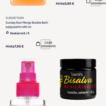
ostoskoriin
Hinta
3,95 €
SUNDAY RAIN
Sunday Rain
Mango Bubble Bath
kylpyvaahto 450 ml
Keskiarvo
3 / 5
Lisää
ostoskoriin
Hinta
7,95 €