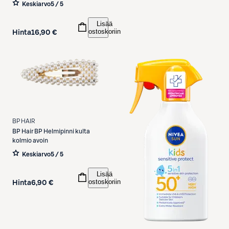
Keskiarvo
5 / 5
Lisää
ostoskoriin
Hinta
16,90 €
BP HAIR
BP Hair
BP Helmipinni kulta
kolmio avoin
Keskiarvo
5 / 5
Lisää
ostoskoriin
Hinta
6,90 €