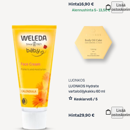
Hinta
16,90 €
Lisää
ostoskoriin
Alennushinta S-
13,50 €
Etukortilla
LUONKOS
LUONKOS
Hydrate
vartaloöljykakku 60 ml
Keskiarvo
5 / 5
Lisää
ostoskoriin
Hinta
29,90 €