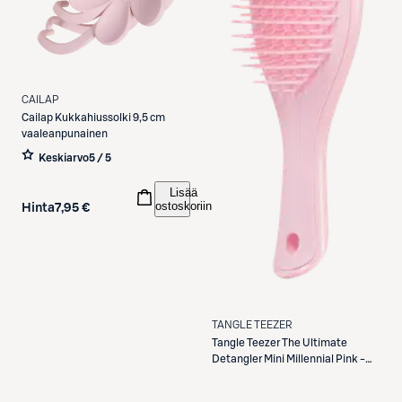
CAILAP
Cailap
Kukkahiussolki 9,5 cm
vaaleanpunainen
Keskiarvo
5 / 5
Lisää
ostoskoriin
Hinta
7,95 €
TANGLE TEEZER
Tangle Teezer
The Ultimate
Detangler Mini Millennial Pink -
selvitysharja