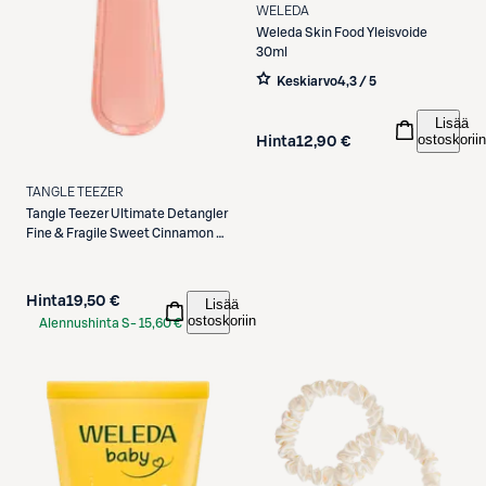
WELEDA
Weleda
Skin Food Yleisvoide
30ml
Keskiarvo
4,3 / 5
Lisää
ostoskoriin
Hinta
12,90 €
TANGLE TEEZER
Tangle Teezer
Ultimate Detangler
Fine & Fragile Sweet Cinnamon -
selvitysharja
Hinta
19,50 €
Lisää
ostoskoriin
Alennushinta S-
15,60 €
Etukortilla