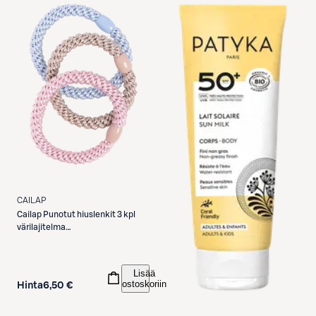
CAILAP
Cailap
Punotut hiuslenkit 3 kpl
värilajitelma
beige/vaal.sin/vaal.pun
Lisää
ostoskoriin
Hinta
6,50 €