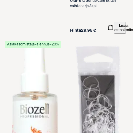
Oral-B
IO Gentle Care Stitch
vaihtoharja 3kpl
Lisää
ostoskoriin
Hinta
29,95 €
Asiakasomistaja-alennus
−20%