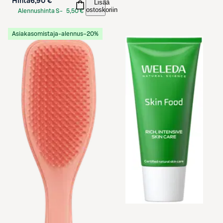
Hinta
6,90 €
Lisää
ostoskoriin
Alennushinta S-
5,50 €
Etukortilla
Asiakasomistaja-alennus
−20%