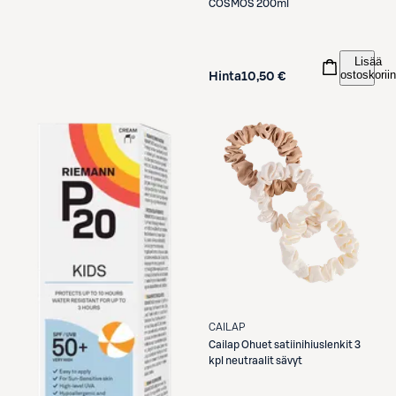
COSMOS 200ml
Lisää
ostoskoriin
Hinta
10,50 €
CAILAP
Cailap
Ohuet satiinihiuslenkit 3
kpl neutraalit sävyt