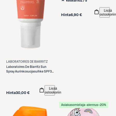
Keskiarvo
2 / 5
Lisää
ostoskoriin
Hinta
6,90 €
LABORATOIRES DE BIARRITZ
Laboratoires De Biarritz
Sun
Spray Aurinkosuojasuihke SPF30
100ml
Lisää
ostoskoriin
Hinta
30,00 €
Asiakasomistaja-alennus
−20%