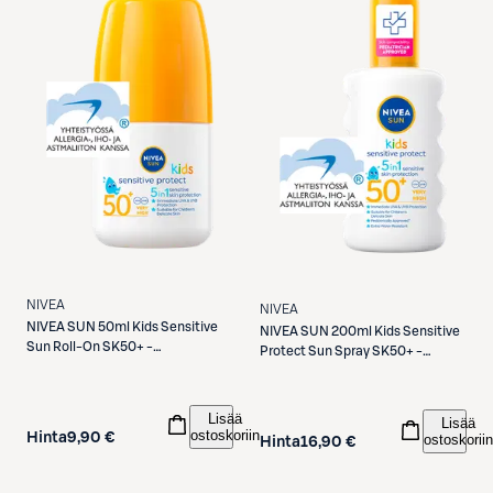
NIVEA
NIVEA
NIVEA
SUN 50ml Kids Sensitive
NIVEA
SUN 200ml Kids Sensitive
Sun Roll-On SK50+ -
Protect Sun Spray SK50+ -
aurinkosuojavoide
aurinkosuojasuihke
Lisää
Lisää
ostoskoriin
Hinta
9,90 €
ostoskoriin
Hinta
16,90 €