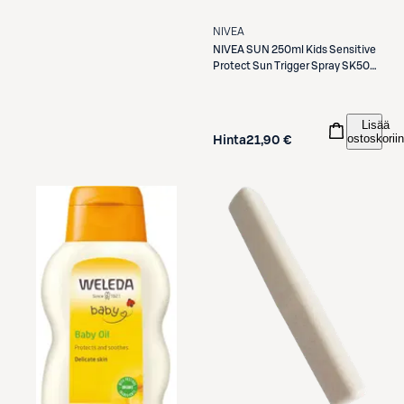
NIVEA
NIVEA
SUN 250ml Kids Sensitive
Protect Sun Trigger Spray SK50+
-aurinkosuojasuihke
Lisää
ostoskoriin
Hinta
21,90 €