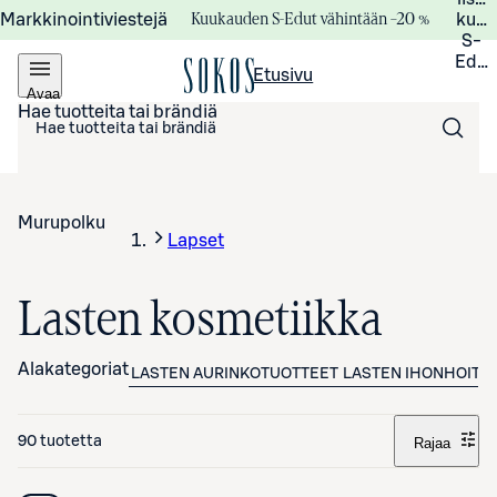
Kuukauden S-Edut vähintään –20 %
Markkinointiviestejä
kuuk
S-
Edui
Etusivu
Avaa
valikko
Hae tuotteita tai brändiä
Murupolku
Lapset
Lasten kosmetiikka
Alakategoriat
LASTEN AURINKOTUOTTEET
LASTEN IHONHOITO
90 tuotetta
Rajaa