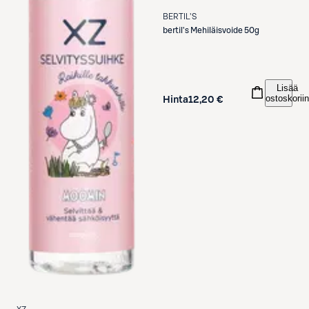
BERTIL'S
bertil's
Mehiläisvoide 50g
Lisää
ostoskoriin
Hinta
12,20 €