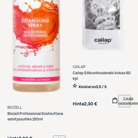
CAILAP
Cailap
Silikonihiuslenkki kirkas 60
kpl
Keskiarvo
3,5 / 5
Lisää
ostoskoriin
Hinta
2,30 €
BIOZELL
Biozell
Professional Kosteuttava
selvityssuihke 150ml