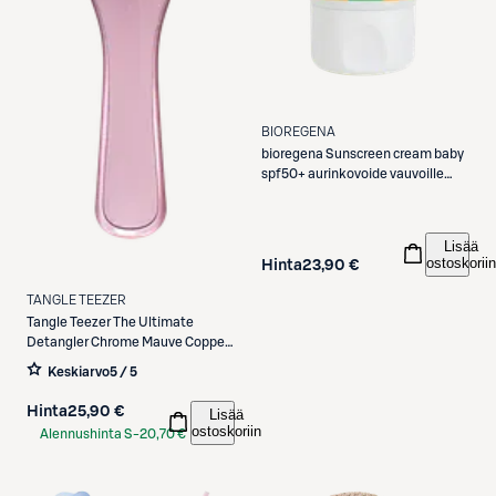
BIOREGENA
bioregena
Sunscreen cream baby
spf50+ aurinkovoide vauvoille
40ml
Lisää
ostoskoriin
Hinta
23,90 €
TANGLE TEEZER
Tangle Teezer
The Ultimate
Detangler Chrome Mauve Copper
-varrellinen selvitysharja
Keskiarvo
5 / 5
Hinta
25,90 €
Lisää
ostoskoriin
Alennushinta S-
20,70 €
Etukortilla