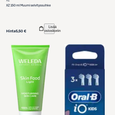
XZ
XZ
150 ml Muumi selvityssuihke
Lisää
ostoskoriin
Hinta
5,50 €