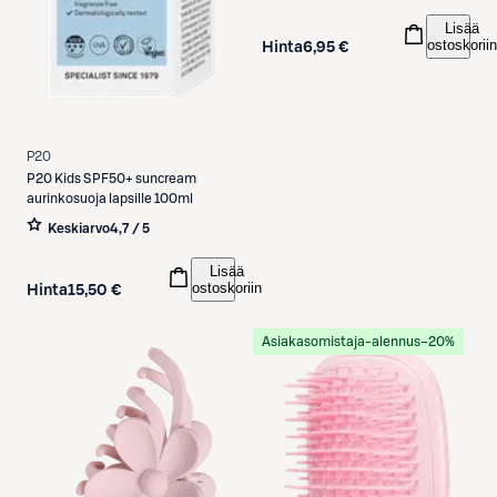
Lisää
ostoskoriin
Hinta
6,95 €
P20
P20
Kids SPF50+ suncream
aurinkosuoja lapsille 100ml
Keskiarvo
4,7 / 5
Lisää
ostoskoriin
Hinta
15,50 €
Asiakasomistaja-alennus
−20%