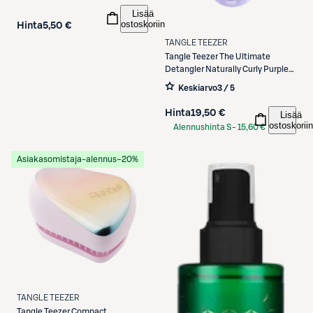
Lisää
ostoskoriin
Hinta
5,50 €
TANGLE TEEZER
Tangle Teezer
The Ultimate
Detangler Naturally Curly Purple
Passion -varrellinen selvitysharja
Keskiarvo
3 / 5
paksuille ja kiharille hiuksille
Hinta
19,50 €
Lisää
ostoskoriin
Alennushinta S-
15,60 €
Etukortilla
Asiakasomistaja-alennus
−20%
TANGLE TEEZER
Tangle Teezer
Compact