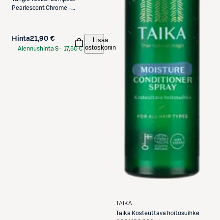
Pearlescent Chrome -
matkakokoinen selvitysharja
Hinta
21,90 €
Lisää
ostoskoriin
Alennushinta S-
17,50 €
Etukortilla
TAIKA
Taika
Kosteuttava hoitosuihke