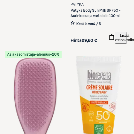
PATYKA
Patyka
Body Sun Milk SPF50 -
Aurinkosuoja vartalolle 100ml
Keskiarvo
4 / 5
Lisää
ostoskoriin
Hinta
29,50 €
Asiakasomistaja-alennus
−20%