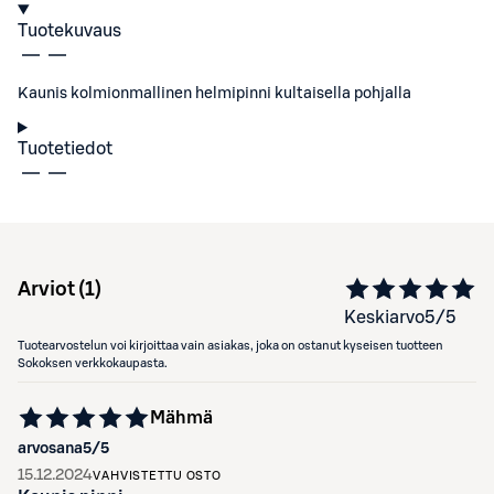
Tuotekuvaus
Kaunis kolmionmallinen helmipinni kultaisella pohjalla
Tuotetiedot
Arviot (
1
)
Keskiarvo
5
/5
Tuotearvostelun voi kirjoittaa vain asiakas, joka on ostanut kyseisen tuotteen
Sokoksen verkkokaupasta.
Mähmä
arvosana
5
/5
15.12.2024
VAHVISTETTU OSTO