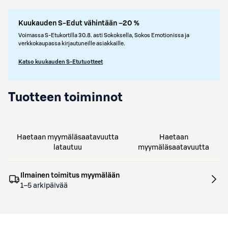
Kuukauden S-Edut vähintään –20 %
Voimassa S-Etukortilla 30.8. asti Sokoksella, Sokos Emotionissa ja
verkkokaupassa kirjautuneille asiakkaille.
Katso kuukauden S-Etutuotteet
Tuotteen toiminnot
Haetaan myymäläsaatavuutta
Haetaan
latautuu
myymäläsaatavuutta
Ilmainen toimitus myymälään
1–5 arkipäivää