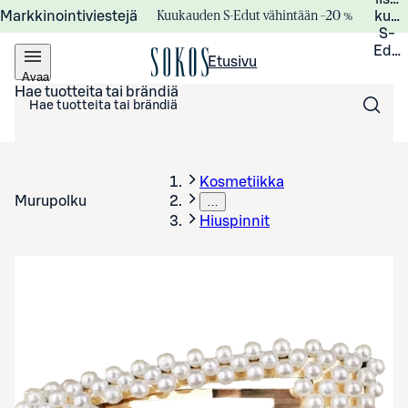
Kuukauden S-Edut vähintään –20 %
Markkinointiviestejä
kuuk
S-
Edui
Etusivu
Avaa
valikko
Hae tuotteita tai brändiä
Kosmetiikka
Murupolku
…
Hiuspinnit