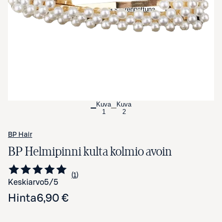
Avaa tuotekuva suurennettuna
Kuva
Kuva
1
2
BP Hair
BP Helmipinni kulta kolmio avoin
1
Siirry arvioihin
kappale
Keskiarvo
5
/5
Hinta
6,90 €