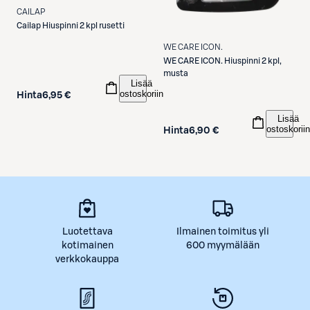
CAILAP
Cailap
Hiuspinni 2 kpl rusetti
WE CARE ICON.
WE CARE ICON.
Hiuspinni 2 kpl,
musta
Lisää
ostoskoriin
Hinta
6,95 €
Lisää
ostoskoriin
Hinta
6,90 €
Luotettava
Ilmainen toimitus yli
kotimainen
600 myymälään
verkkokauppa