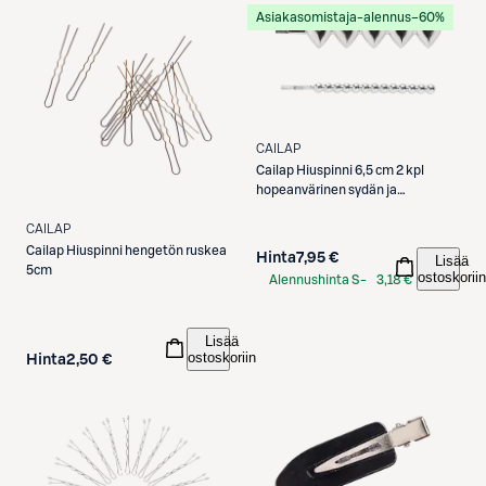
Asiakasomistaja-alennus
−60%
CAILAP
Cailap
Hiuspinni 6,5 cm 2 kpl
hopeanvärinen sydän ja
pallokuvio
CAILAP
Cailap
Hiuspinni hengetön ruskea
Hinta
7,95 €
Lisää
5cm
ostoskoriin
Alennushinta S-
3,18 €
Etukortilla
Lisää
ostoskoriin
Hinta
2,50 €