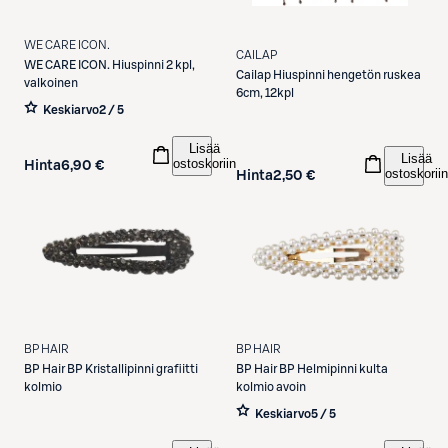
WE CARE ICON.
CAILAP
WE CARE ICON.
Hiuspinni 2 kpl,
Cailap
Hiuspinni hengetön ruskea
valkoinen
6cm, 12kpl
Keskiarvo
2 / 5
Lisää
Lisää
ostoskoriin
Hinta
6,90 €
ostoskoriin
Hinta
2,50 €
BP HAIR
BP HAIR
BP Hair
BP Kristallipinni grafiitti
BP Hair
BP Helmipinni kulta
kolmio
kolmio avoin
Keskiarvo
5 / 5