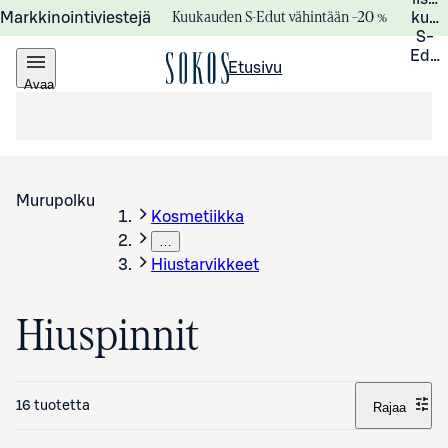
Kuukauden S-Edut vähintään –20 %
Markkinointiviestejä
kuuk
S-
Edui
Etusivu
Avaa
valikko
Murupolku
Kosmetiikka
…
Hiustarvikkeet
Hiuspinnit
16 tuotetta
Rajaa