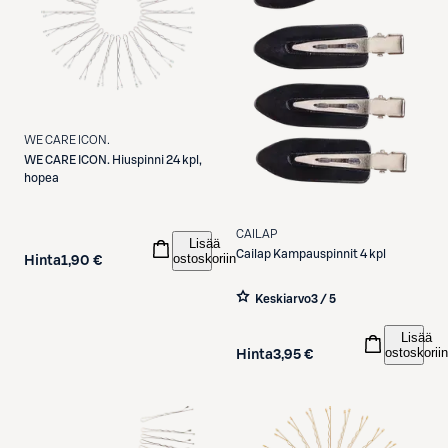
WE CARE ICON.
WE CARE ICON.
Hiuspinni 24 kpl,
hopea
CAILAP
Lisää
Cailap
Kampauspinnit 4 kpl
ostoskoriin
Hinta
1,90 €
Keskiarvo
3 / 5
Lisää
ostoskoriin
Hinta
3,95 €