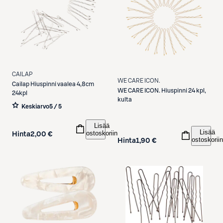
CAILAP
WE CARE ICON.
Cailap
Hiuspinni vaalea 4,8cm
WE CARE ICON.
Hiuspinni 24 kpl,
24kpl
kulta
Keskiarvo
5 / 5
Lisää
Lisää
ostoskoriin
Hinta
2,00 €
ostoskoriin
Hinta
1,90 €