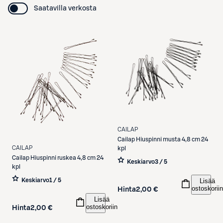
Saatavilla verkosta
CAILAP
Cailap
Hiuspinni musta 4,8 cm 24
CAILAP
kpl
Cailap
Hiuspinni ruskea 4,8 cm 24
Keskiarvo
3 / 5
kpl
Lisää
Keskiarvo
1 / 5
ostoskoriin
Hinta
2,00 €
Lisää
ostoskoriin
Hinta
2,00 €