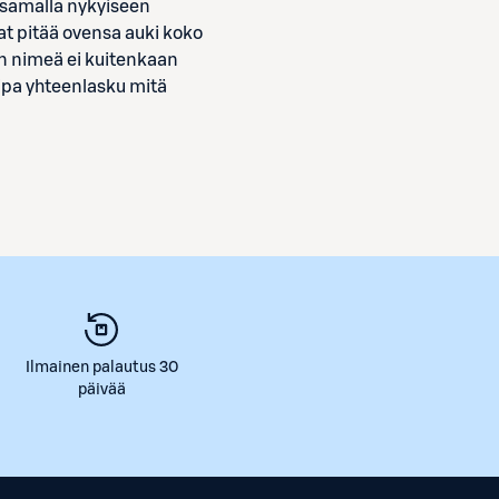
n samalla nykyiseen
t pitää ovensa auki koko
an nimeä ei kuitenkaan
ipa yhteenlasku mitä
Ilmainen palautus 30
päivää