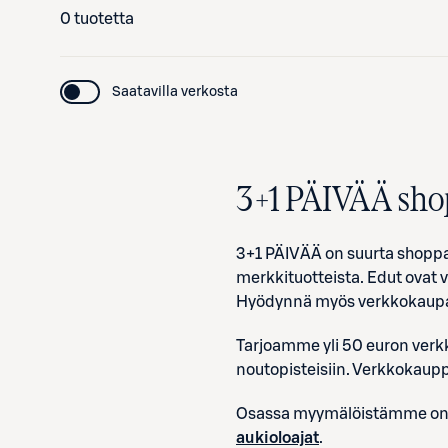
0 tuotetta
Saatavilla verkosta
3
+
1
PÄIVÄÄ sho
3+1 PÄIVÄÄ on suurta shoppai
merkkituotteista. Edut ovat 
Hyödynnä myös verkkokaupan i
Tarjoamme yli 50 euron verk
noutopisteisiin. Verkkokaup
Osassa myymälöistämme on 
aukioloajat
.