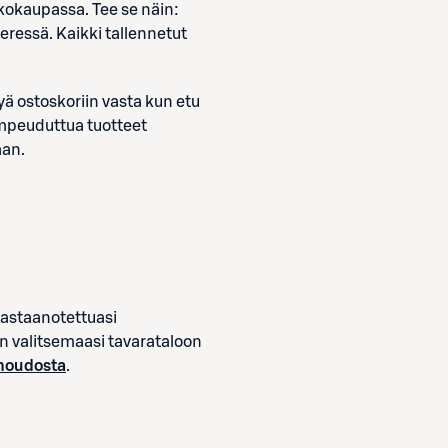
kkokaupassa. Tee se näin:
ieressä. Kaikki tallennetut
tyä ostoskoriin vasta kun etu
 umpeuduttua tuotteet
aan.
vastaanotettuasi
an valitsemaasi tavarataloon
noudosta
.