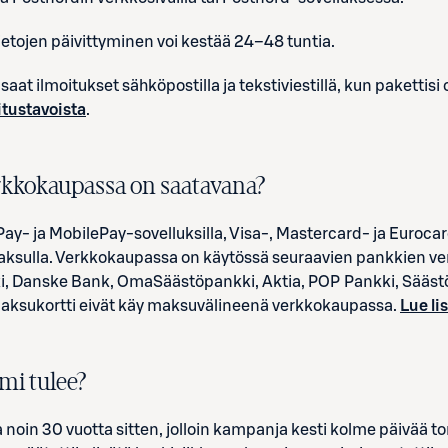
etojen päivittyminen voi kestää 24–48 tuntia.
aat ilmoitukset sähköpostilla ja tekstiviestillä, kun pakettisi
itustavoista
.
kkokaupassa on saatavana?
ay- ja MobilePay-sovelluksilla, Visa-, Mastercard- ja Eurocar
erämaksulla. Verkkokaupassa on käytössä seuraavien pankkien
i, Danske Bank, OmaSäästöpankki, Aktia, POP Pankki, Sääst
maksukortti eivät käy maksuvälineenä verkkokaupassa.
Lue li
mi tulee?
noin 30 vuotta sitten, jolloin kampanja kesti kolme päivää to