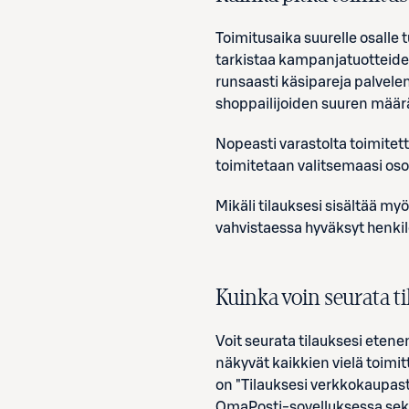
Toimitusaika suurelle osalle 
tarkistaa kampanjatuotteide
runsaasti käsipareja palvele
shoppailijoiden suuren määr
Nopeasti varastolta toimitett
toimitetaan valitsemaasi os
Mikäli tilauksesi sisältää myö
vahvistaessa hyväksyt henkilö
Kuinka voin seurata ti
Voit seurata tilauksesi etene
näkyvät kaikkien vielä toimi
on "Tilauksesi verkkokaupasta
OmaPosti-sovelluksessa sekä