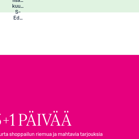
lisää
Lisätietoja
kuukauden
S-
Eduista
3
+
1
PÄIVÄÄ
urta shoppailun riemua ja mahtavia tarjouksia