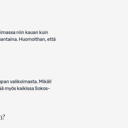
oimassa niin kauan kuin
auantaina. Huomoithan, että
pan valikoimasta. Mikäli
tää myös kaikissa Sokos-
n?