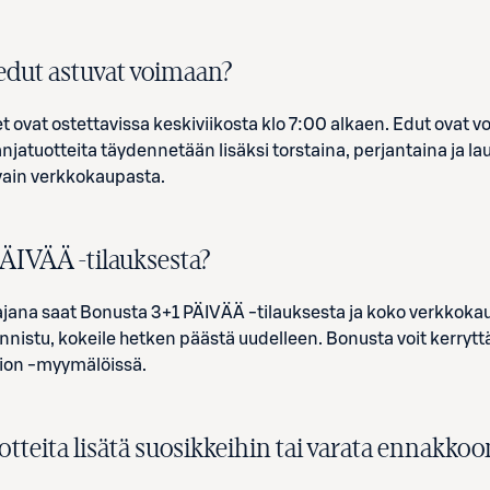
dut astuvat voimaan?
ovat ostettavissa keskiviikosta klo 7:00 alkaen. Edut ovat v
anjatuotteita täydennetään lisäksi torstaina, perjantaina ja l
vain verkkokaupasta.
ÄIVÄÄ -tilauksesta?
jana saat Bonusta 3+1 PÄIVÄÄ -tilauksesta ja koko verkkokau
onnistu, kokeile hetken päästä uudelleen. Bonusta voit kerryt
tion -myymälöissä.
tteita lisätä suosikkeihin tai varata ennakkoo