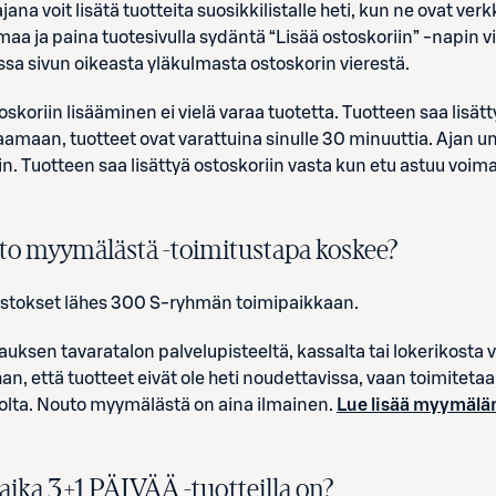
na voit lisätä tuotteita suosikkilistalle heti, kun ne ovat ver
imaa ja paina tuotesivulla sydäntä “Lisää ostoskoriin” -napin v
ssa sivun oikeasta yläkulmasta ostoskorin vierestä.
oskoriin lisääminen ei vielä varaa tuotetta. Tuotteen saa lisät
ilaamaan, tuotteet ovat varattuina sinulle 30 minuuttia. Ajan
n. Tuotteen saa lisättyä ostoskoriin vasta kun etu astuu voim
uto myymälästä -toimitustapa koskee?
tokset lähes 300 S-ryhmän toimipaikkaan.
auksen tavaratalon palvelupisteeltä, kassalta tai lokerikosta 
n, että tuotteet eivät ole heti noudettavissa, vaan toimiteta
lta. Nouto myymälästä on aina ilmainen.
Lue lisää myymälä
saika
3
+
1
PÄIVÄÄ -tuotteilla on?