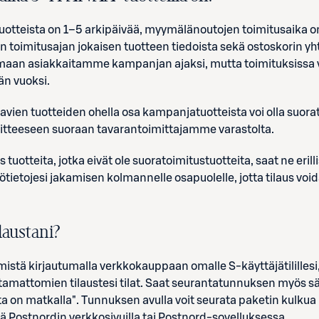
tuotteista on 1–5 arkipäivää, myymälänoutojen toimitusaika on
n toimitusajan jokaisen tuotteen tiedoista sekä ostoskorin 
maan asiakkaitamme kampanjan ajaksi, mutta toimituksissa voi 
än vuoksi.
avien tuotteiden ohella osa kampanjatuotteista voi olla suorat
oitteeseen suoraan tavarantoimittajamme varastolta.
s tuotteita, jotka eivät ole suoratoimitustuotteita, saat ne eril
tietojesi jakamisen kolmannelle osapuolelle, jotta tilaus void
laustani?
mistä kirjautumalla verkkokauppaan omalle S-käyttäjätilillesi,
ttamattomien tilaustesi tilat. Saat seurantatunnuksen myös s
 on matkalla". Tunnuksen avulla voit seurata paketin kulkua P
 Postnordin verkkosivuilla tai Postnord-sovelluksessa.