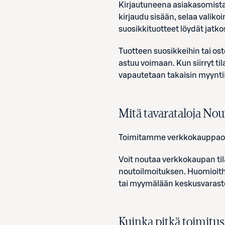
Kirjautuneena asiakasomistaja
kirjaudu sisään, selaa valiko
suosikkituotteet löydät jatko
Tuotteen suosikkeihin tai ost
astuu voimaan. Kun siirryt t
vapautetaan takaisin myyntii
Mitä tavarataloja No
Toimitamme verkkokauppaos
Voit noutaa verkkokaupan til
noutoilmoituksen. Huomioitha
tai myymälään keskusvarasto
Kuinka pitkä toimitu