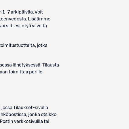
 1–7 arkipäivää. Voit
yhteenvedosta. Lisäämme
silti esiintyä viiveitä
oimitustuotteita, jotka
lisessä lähetyksessä. Tilausta
aan toimittaa perille.
 jossa Tilaukset-sivulla
ähköpostissa, jonka otsikko
ostin verkkosivuilla tai