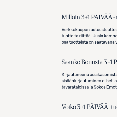
Milloin
3
+
1
PÄIVÄÄ -e
Verkkokaupan uutuustuotteet 
tuotteita riittää. Uusia kamp
osa tuotteista on saatavana 
Saanko Bonusta
3
+
1
P
Kirjautuneena asiakasomista
sisäänkirjautuminen ei heti 
tavarataloissa ja Sokos Emo
Voiko
3
+
1
PÄIVÄÄ -tuo