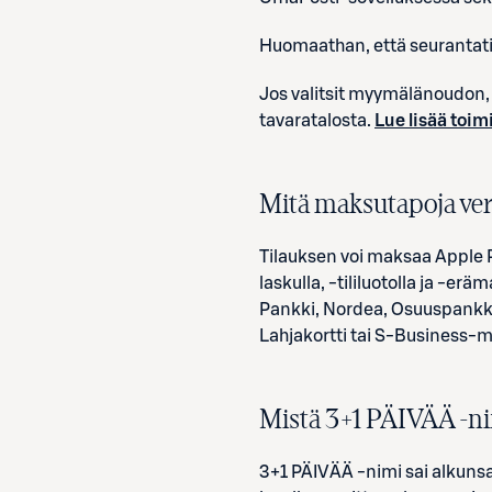
Huomaathan, että seurantati
Jos valitsit myymälänoudon, s
tavaratalosta.
Lue lisää toim
Mitä maksutapoja ver
Tilauksen voi maksaa Apple P
laskulla, -tililuotolla ja -
Pankki, Nordea, Osuuspankk
Lahjakortti tai S-Business-
Mistä
3
+
1
PÄIVÄÄ -ni
3+1 PÄIVÄÄ -nimi sai alkunsa 