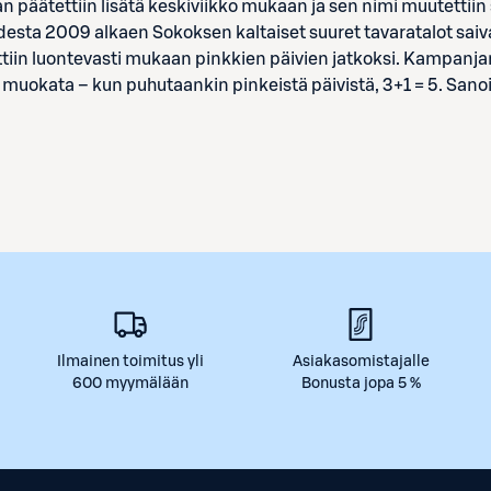
n päätettiin lisätä keskiviikko mukaan ja sen nimi muutettii
sta 2009 alkaen Sokoksen kaltaiset suuret tavaratalot saiva
ättiin luontevasti mukaan pinkkien päivien jatkoksi. Kampanj
 muokata – kun puhutaankin pinkeistä päivistä, 3+1 = 5. Sano
Ilmainen toimitus yli
Asiakasomistajalle
600 myymälään
Bonusta jopa 5 %