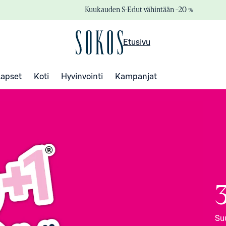
Kuukauden S-Edut vähintään –20 %
Etusivu
Lapset
Koti
Hyvinvointi
Kampanjat
Su