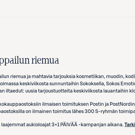
ppailun riemua
lun riemua ja mahtavia tarjouksia kosmetiikan, muodin, kodi
voimassa keskiviikosta sunnuntaihin Sokoksella, Sokos Emoti
ltaedut: uusia tarjoustuotteita keskiviikosta lauantaihin klo
kokauppaostoksiin ilmaisen toimituksen Postin ja PostNordi
paostoksilla on ilmainen toimitus lähes 300 S-ryhmän toimip
laajemmat aukioloajat 3+1 PÄIVÄÄ -kampanjan aikana.
Tark