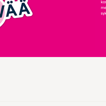
ko
mer
syk