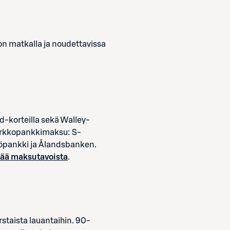
 on matkalla ja noudettavissa
d-korteilla sekä Walley-
 verkkopankkimaksu: S-
öpankki ja Ålandsbanken.
sää maksutavoista
.
rstaista lauantaihin. 90-