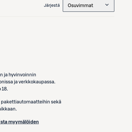
Osuvimmat
Järjestä
n ja hyvinvoinnin
onissa ja verkkokaupassa.
 18.
n pakettiautomaatteihin sekä
aikkaan.
ista myymälöiden