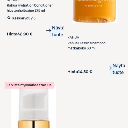
Rahua
Hydration Conditioner
hiustenhoitoaine 275 ml
Keskiarvo
5 / 5
Näytä
Hinta
42,90 €
tuote
RAHUA
Rahua
Classic Shampoo
matkakoko 60 ml
Näytä
Hinta
14,50 €
tuote
Tarkista myymäläsaatavuus