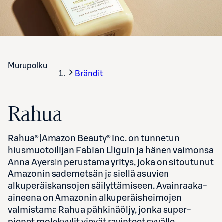
Murupolku
Brändit
Rahua
Rahua®|Amazon Beauty® Inc. on tunnetun
hiusmuotoilijan Fabian Lliguin ja hänen vaimonsa
Anna Ayersin perustama yritys, joka on sitoutunut
Amazonin sademetsän ja siellä asuvien
alkuperäiskansojen säilyttämiseen. Avainraaka-
aineena on Amazonin alkuperäisheimojen
valmistama Rahua pähkinäöljy, jonka super-
pienet molekyylit vievät ravinteet syvälle