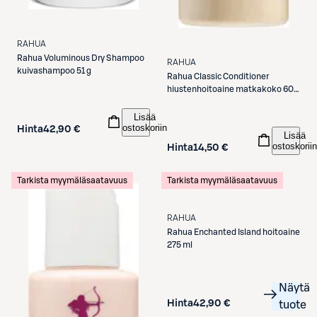
RAHUA
Rahua
Voluminous Dry Shampoo
RAHUA
kuivashampoo 51 g
Rahua
Classic Conditioner
hiustenhoitoaine matkakoko 60
ml
Lisää
ostoskoriin
Hinta
42,90 €
Lisää
ostoskoriin
Hinta
14,50 €
Tarkista myymäläsaatavuus
Tarkista myymäläsaatavuus
RAHUA
Rahua
Enchanted Island hoitoaine
275 ml
Näytä
Hinta
42,90 €
tuote