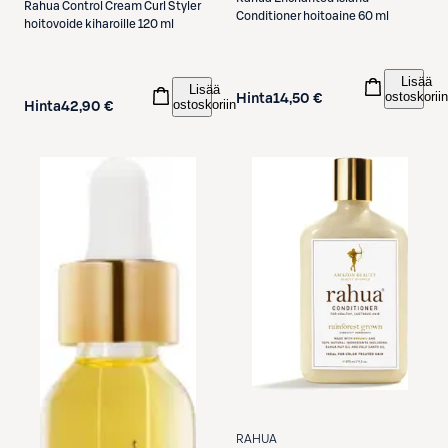
Rahua
Control Cream Curl Styler
Conditioner hoitoaine 60 ml
hoitovoide kiharoille 120 ml
Lisää
Lisää
ostoskoriin
Hinta
14,50 €
ostoskoriin
Hinta
42,90 €
RAHUA