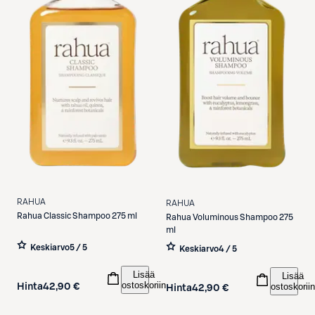
RAHUA
RAHUA
Rahua
Classic Shampoo 275 ml
Rahua
Voluminous Shampoo 275
ml
Keskiarvo
5 / 5
Keskiarvo
4 / 5
Lisää
Lisää
ostoskoriin
ostoskoriin
Hinta
42,90 €
Hinta
42,90 €