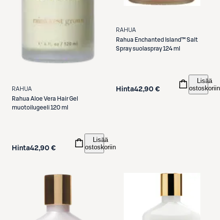
RAHUA
Rahua
Enchanted Island™ Salt
Spray suolaspray 124 ml
Lisää
ostoskoriin
RAHUA
Hinta
42,90 €
Rahua
Aloe Vera Hair Gel
muotoilugeeli 120 ml
Lisää
ostoskoriin
Hinta
42,90 €