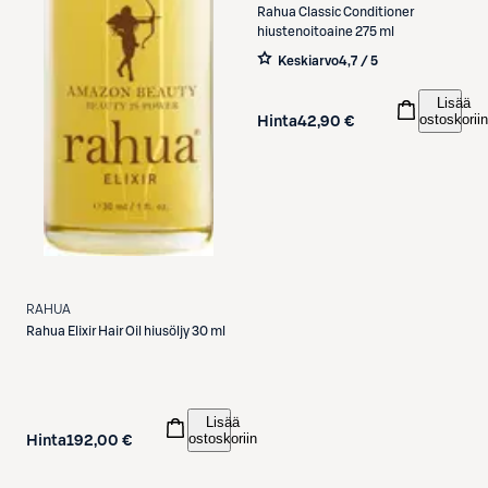
Rahua
Classic Conditioner
hiustenoitoaine 275 ml
Keskiarvo
4,7 / 5
Lisää
ostoskoriin
Hinta
42,90 €
RAHUA
Rahua
Elixir Hair Oil hiusöljy 30 ml
Lisää
ostoskoriin
Hinta
192,00 €