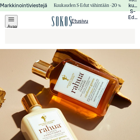
Kuukauden S-Edut vähintään –20 %
Markkinointiviestejä
kuuk
S-
Edui
Etusivu
Avaa
valikko