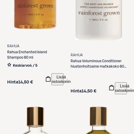
RAHUA
Rahua
Enchanted Island
RAHUA
Shampoo 60 ml
Rahua
Voluminous Conditioner
Keskiarvo
4 / 5
hiustenhoitoaine matkakoko 60
ml
Lisää
ostoskoriin
Hinta
14,50 €
Lisää
ostoskoriin
Hinta
14,50 €