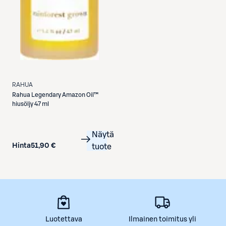
RAHUA
Rahua
Legendary Amazon Oil™
hiusöljy 47 ml
Näytä
Hinta
51,90 €
tuote
Luotettava
Ilmainen toimitus yli