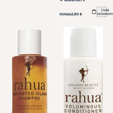
Keskiarvo
5 / 5
Lisää
ostoskoriin
Hinta
42,90 €