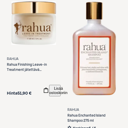
RAHUA
Rahua
Finishing Leave-in
Treatment jätettävä
hiustenhoitoaine 60 ml
Lisää
ostoskoriin
Hinta
51,90 €
RAHUA
Rahua
Enchanted Island
Shampoo 275 ml