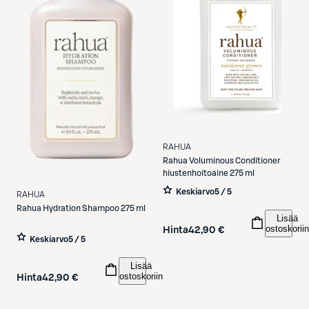
RAHUA
Rahua
Voluminous Conditioner
hiustenhoitoaine 275 ml
Keskiarvo
5 / 5
RAHUA
Rahua
Hydration Shampoo 275 ml
Lisää
ostoskoriin
Hinta
42,90 €
Keskiarvo
5 / 5
Lisää
ostoskoriin
Hinta
42,90 €