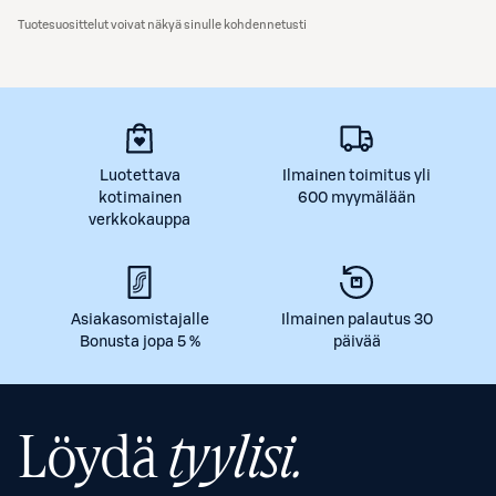
Tuotesuosittelut voivat näkyä sinulle kohdennetusti
Luotettava
Ilmainen toimitus yli
kotimainen
600 myymälään
verkkokauppa
Asiakasomistajalle
Ilmainen palautus 30
Bonusta jopa 5 %
päivää
Löydä
tyylisi.