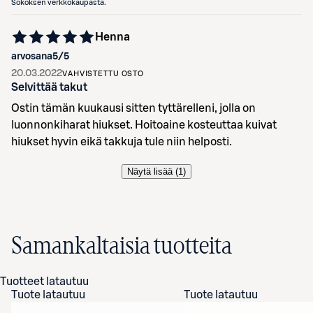
Sokoksen verkkokaupasta.
Henna
arvosana
5
/5
20.03.2022
VAHVISTETTU OSTO
Selvittää takut
Ostin tämän kuukausi sitten tyttärelleni, jolla on
luonnonkiharat hiukset. Hoitoaine kosteuttaa kuivat
hiukset hyvin eikä takkuja tule niin helposti.
Näytä lisää (
1
)
Samankaltaisia tuotteita
Tuotteet latautuu
Tuote latautuu
Tuote latautuu