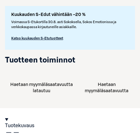
Kuukauden S-Edut vähintään –20 %
Voimassa S-Etukortilla 30.8. asti Sokoksella, Sokos Emotionissa ja
verkkokaupassa kirjautuneille asiakkaille.
Katso kuukauden S-Etutuotteet
Tuotteen toiminnot
Haetaan myymäläsaatavuutta
Haetaan
latautuu
myymäläsaatavuutta
Tuotekuvaus