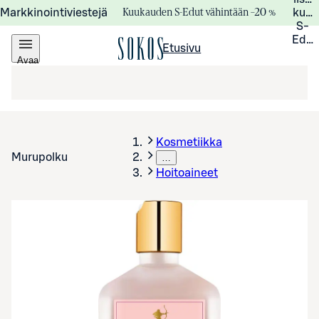
Kuukauden S-Edut vähintään –20 %
Markkinointiviestejä
kuuk
S-
Edui
Etusivu
Avaa
valikko
Kosmetiikka
Murupolku
…
Hoitoaineet