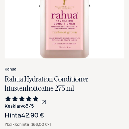
Avaa tuotekuva suurennettuna
Rahua
Rahua Hydration Conditioner
hiustenhoitoaine 275 ml
2
Siirry arvioihin
kappaletta
Keskiarvo
5
/5
Hinta
42,90 €
Yksikköhinta
156,00 €/l