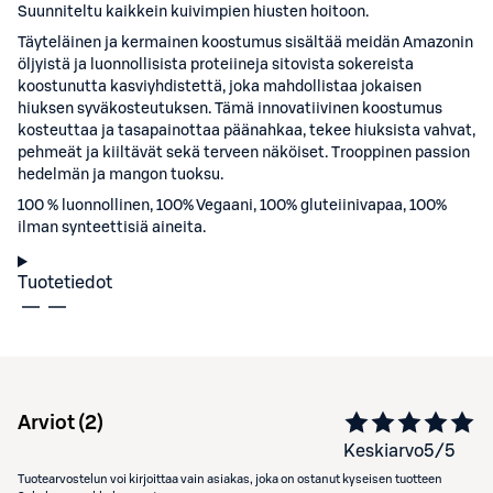
Suunniteltu kaikkein kuivimpien hiusten hoitoon.
Täyteläinen ja kermainen koostumus sisältää meidän Amazonin
öljyistä ja luonnollisista proteiineja sitovista sokereista
koostunutta kasviyhdistettä, joka mahdollistaa jokaisen
hiuksen syväkosteutuksen. Tämä innovatiivinen koostumus
kosteuttaa ja tasapainottaa päänahkaa, tekee hiuksista vahvat,
pehmeät ja kiiltävät sekä terveen näköiset. Trooppinen passion
hedelmän ja mangon tuoksu.
100 % luonnollinen, 100% Vegaani, 100% gluteiinivapaa, 100%
ilman synteettisiä aineita.
Tuotetiedot
Arviot (
2
)
Keskiarvo
5
/5
Tuotearvostelun voi kirjoittaa vain asiakas, joka on ostanut kyseisen tuotteen