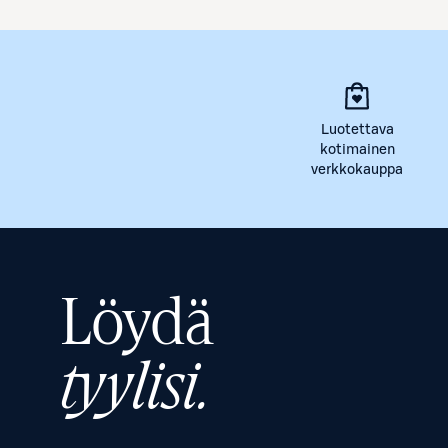
Luotettava
kotimainen
verkkokauppa
Löydä
tyylisi.