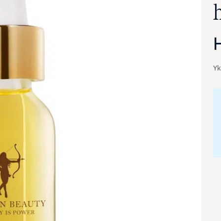
Yk
va suurennettuna