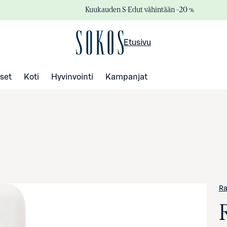
Kuukauden S-Edut vähintään –20 %
Etusivu
set
Koti
Hyvinvointi
Kampanjat
Ra
R