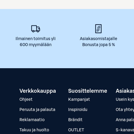
Ilmainen toimitus yli
Asiakasomistajalle
600 myymälään
Bonusta jopa 5 %
Verkkokauppa
Suosittelemme
Asiaka
Ohjeet
Kampanjat
Usein ky
Peruuta ja palauta
Inspiroidu
Ota yhte
Reklamaatio
Brändit
Anna pal
Takuu ja huolto
OUTLET
S-kanava