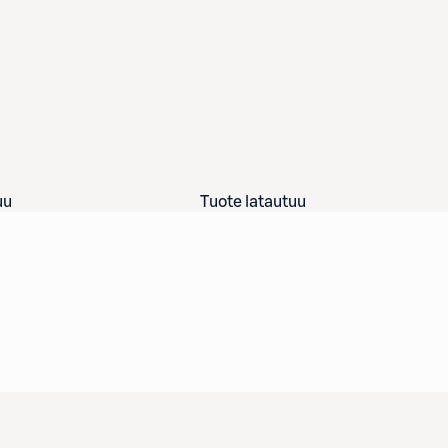
uu
Tuote latautuu