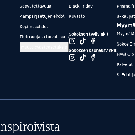
Saavutettavuus
Black Friday
Prisma.fi
Kampanjaetujen ehdot
Kuvasto
S-kaupat.
Myymä
Sopimusehdot
Myymälä
Sokoksen tyylivinkit
Tietosuoja ja turvallisuus
Sokos Em
Muuta evästeasetuksia
Sokoksen kauneusvinkit
Hyvä Olo 
Palvelut
S-Edut j
nspiroivista