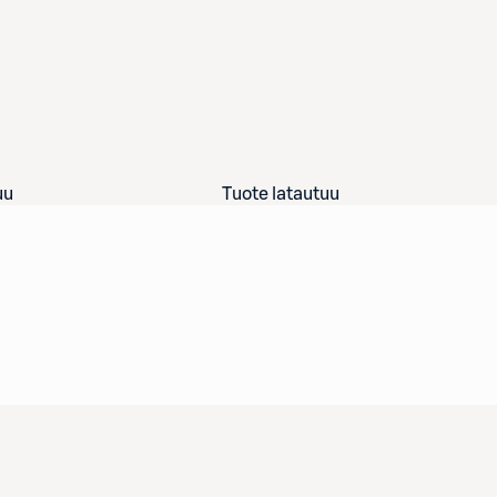
uu
Tuote latautuu