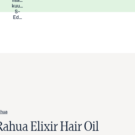
lisää
Lisätietoja
kuukauden
S-
Eduista
hua
ahua Elixir Hair Oil