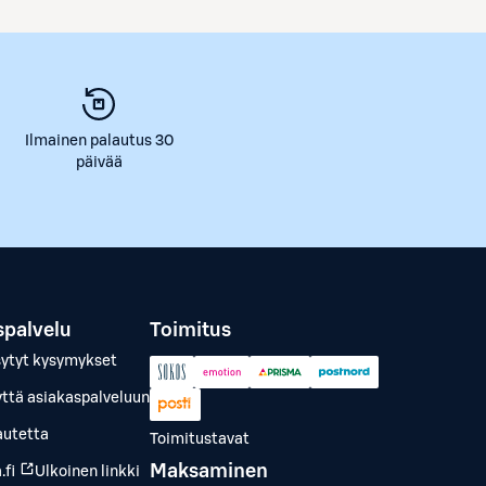
Ilmainen palautus 30
päivää
spalvelu
Toimitus
sytyt kysymykset
yttä asiakaspalveluun
autetta
Toimitustavat
Maksaminen
.fi
Ulkoinen linkki