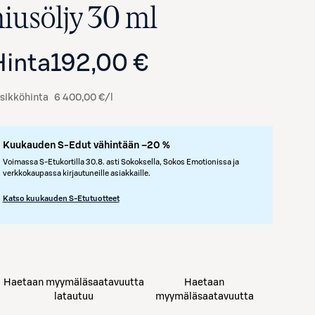
hiusöljy 30 ml
Hinta
192,00 €
sikköhinta
6 400,00 €/l
Kuukauden S-Edut vähintään –20 %
Voimassa S-Etukortilla 30.8. asti Sokoksella, Sokos Emotionissa ja
verkkokaupassa kirjautuneille asiakkaille.
Katso kuukauden S-Etutuotteet
Haetaan myymäläsaatavuutta
Haetaan
latautuu
myymäläsaatavuutta