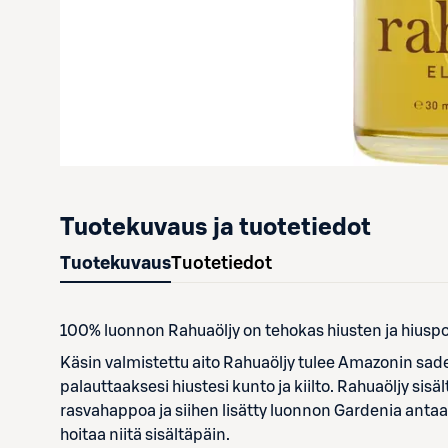
Tuotekuvaus ja tuotetiedot
Tuotekuvaus
Tuotetiedot
100% luonnon Rahuaöljy on tehokas hiusten ja hiuspo
Käsin valmistettu aito Rahuaöljy tulee Amazonin sadem
palauttaaksesi hiustesi kunto ja kiilto. Rahuaöljy sis
rasvahappoa ja siihen lisätty luonnon Gardenia antaa ö
hoitaa niitä sisältäpäin.