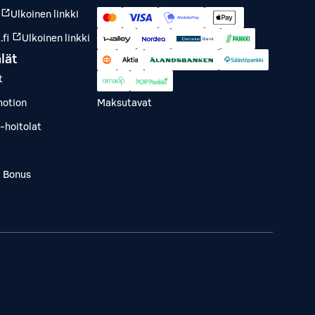
Ulkoinen linkki
fi
Ulkoinen linkki
lät
t
otion
Maksutavat
-hoitolat
a Bonus