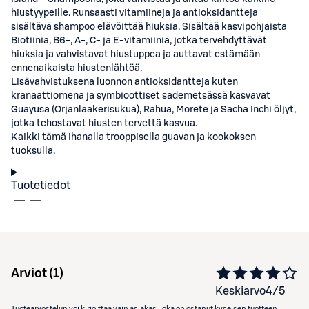
hiustyypeille. Runsaasti vitamiineja ja antioksidantteja
sisältävä shampoo elävöittää hiuksia. Sisältää kasvipohjaista
Biotiinia, B6-, A-, C- ja E-vitamiinia, jotka tervehdyttävät
hiuksia ja vahvistavat hiustuppea ja auttavat estämään
ennenaikaista hiustenlähtöä.
Lisävahvistuksena luonnon antioksidantteja kuten
kranaattiomena ja symbioottiset sademetsässä kasvavat
Guayusa (Orjanlaakerisukua), Rahua, Morete ja Sacha Inchi öljyt,
jotka tehostavat hiusten tervettä kasvua.
Kaikki tämä ihanalla trooppisella guavan ja kookoksen
tuoksulla.
Tuotetiedot
Arviot (
1
)
Keskiarvo
4
/5
Tuotearvostelun voi kirjoittaa vain asiakas, joka on ostanut kyseisen tuotteen