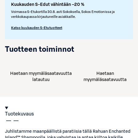
Kuukauden S-Edut vähintään –20 %
Voimassa S-Etukortilla 30.8. asti Sokoksella, Sokos Emotionissa ja
verkkokaupassa kirjautuneille asiakkaille.
Katso kuukauden S-Etutuotteet
Tuotteen toiminnot
Haetaan myymäläsaatavuutta
Haetaan
latautuu
myymäläsaatavuutta
Tuotekuvaus
Juhlistamme maanpäällistä paratiisia tällä Rahuan Enchanted
Island™ Shampoolla, joka vahvistaa ja antaa kiiltoa kaikille