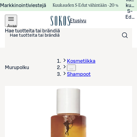
Kuukauden S-Edut vähintään –20 %
Markkinointiviestejä
kuuk
S-
Edui
Etusivu
Avaa
valikko
Hae tuotteita tai brändiä
Kosmetiikka
Murupolku
…
Shampoot