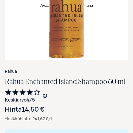
Avaa tuotekuva suurennettuna
Rahua
Rahua Enchanted Island Shampoo 60 ml
1
Siirry arvioihin
kappale
Keskiarvo
4
/5
Hinta
14,50 €
Yksikköhinta
241,67 €/l