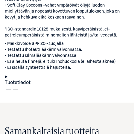
• Soft Clay Cocoons -vahat ympäröivät öljyjä luoden
miellyttävän ja nopeasti kovettuvan lopputuloksen, joka on
kevyt ja hehkuva eikä koskaan rasvainen.
*ISO-standardin 16128 mukaisesti. kasviperäisistä, ei-
petroleumperäisistä mineraalien lähteistä ja/tai vedestä.
• Meikkivoide SPF 20 -suojalla
• Testattu ihotautilääkärin valvonnassa.
• Testattu silmälääkärin valvonnassa
• Ei aiheuta finnejä, ei tuki ihohuokosia (ei aiheuta aknea).
• Ei sisällä synteettisiä hajusteita.
Tuotetiedot
Samankaltaisia tuotteita