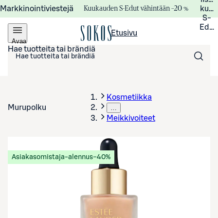
Kuukauden S-Edut vähintään –20 %
Markkinointiviestejä
kuuk
S-
Edui
Etusivu
Avaa
valikko
Hae tuotteita tai brändiä
Kosmetiikka
Murupolku
…
Meikkivoiteet
Asiakasomistaja-alennus
−40%