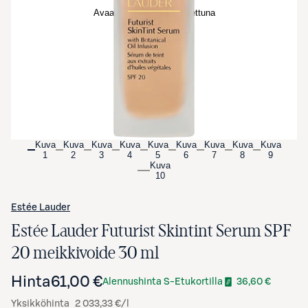
Avaa tuotekuva suurennettuna
Kuva
Kuva
Kuva
Kuva
Kuva
Kuva
Kuva
Kuva
Kuva
1
2
3
4
5
6
7
8
9
Kuva
10
Estée Lauder
Estée Lauder Futurist Skintint Serum SPF
20 meikkivoide 30 ml
Hinta
61,00 €
Alennushinta S-Etukortilla
36,60 €
Yksikköhinta
2 033,33 €/l