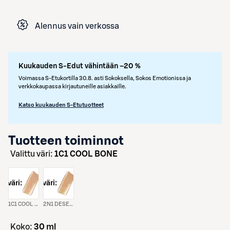
Alennus vain verkossa
Kuukauden S-Edut vähintään –20 %
Voimassa S-Etukortilla 30.8. asti Sokoksella, Sokos Emotionissa ja
verkkokaupassa kirjautuneille asiakkaille.
Katso kuukauden S-Etutuotteet
Tuotteen toiminnot
Valittu väri:
1C1 COOL BONE
väri:
väri:
1C1 COOL BONE
2N1 DESERT BEIGE
koko:
30 ml