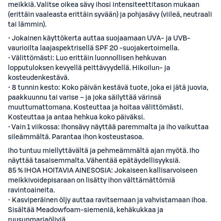
meikkiä. Valitse oikea sävy ihosi intensiteettitason mukaan
(erittäin vaaleasta erittäin syvään) ja pohjasävy (viileä, neutraali
tai lämmin).
• Jokainen käyttökerta auttaa suojaamaan UVA- ja UVB-
vaurioilta laajaspektrisellä SPF 20 -suojakertoimella.
• Välittömästi: Luo erittäin luonnollisen hehkuvan
lopputuloksen kevyellä peittävyydellä. Hikoilun- ja
kosteudenkestävä.
• 8 tunnin kesto: Koko päivän kestävä tuote, joka ei jätä juovia,
paakkuunnu tai varise – ja joka säilyttää värinsä
muuttumattomana. Kosteuttaa ja hoitaa välittömästi.
Kosteuttaa ja antaa hehkua koko päiväksi.
• Vain 1 viikossa: Ihonsävy näyttää paremmalta ja iho vaikuttaa
sileämmältä. Parantaa ihon kosteustasoa.
Iho tuntuu miellyttävältä ja pehmeämmältä ajan myötä. Iho
näyttää tasaisemmalta. Vähentää epätäydellisyyksiä.
85 % IHOA HOITAVIA AINESOSIA: Jokaiseen kallisarvoiseen
meikkivoidepisaraan on lisätty ihon välttämättömiä
ravintoaineita.
• Kasviperäinen öljy auttaa ravitsemaan ja vahvistamaan ihoa.
Sisältää Meadowfoam-siemeniä, kehäkukkaa ja
ruusunmarjaöljyjä.