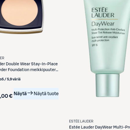
DER
der
Double Wear Stay-In-Place
der Foundation meikkipuuteri
o
5 / 5
,
9 väriä
Näytä
Näytä tuote
,00 €
ESTÉE LAUDER
Estée Lauder
DayWear Multi-Pr