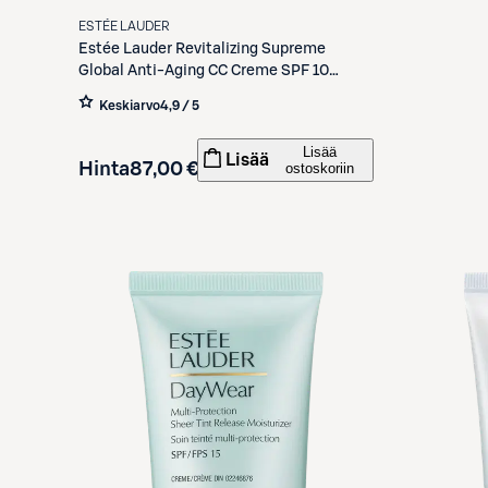
ESTÉE LAUDER
Estée Lauder
Revitalizing Supreme
Global Anti-Aging CC Creme SPF 10
sävyttävä päivävoide 30 ml
Keskiarvo
4,9 / 5
Lisää
Lisää
Hinta
87,00 €
ostoskoriin