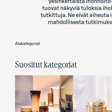
yksinkertaista ihonhoito
tuovat näkyviä tuloksia iho
tutkittuja. Ne eivät aiheut
mahdollisesta tutkimukse
Alakategoriat
Suositut kategoriat