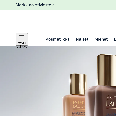
Markkinointiviestejä
Kosmetiikka
Naiset
Miehet
Avaa
valikko