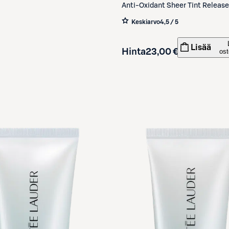
Anti-Oxidant Sheer Tint Release
Moisturiser SPF 15 sävyttävä pä
Keskiarvo
4,5 / 5
15 ml
Lisää
Hinta
23,00 €
ost