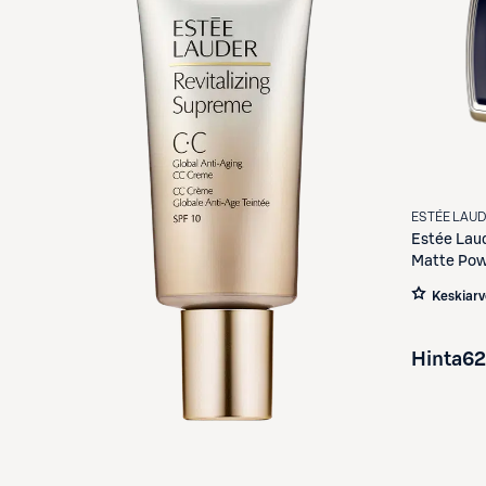
ESTÉE LAU
Estée Lau
Matte Pow
11 g
Keskiarv
Hinta
62