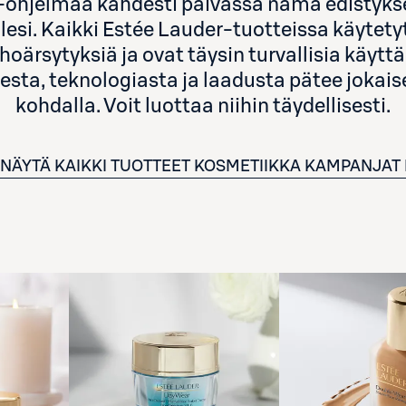
-ohjelmaa kahdesti päivässä nämä edistykselli
llesi. Kaikki Estée Lauder-tuotteissa käytety
a ihoärsytyksiä ja ovat täysin turvallisia kä
sta, teknologiasta ja laadusta pätee jokai
kohdalla. Voit luottaa niihin täydellisesti.
NÄYTÄ KAIKKI TUOTTEET
KOSMETIIKKA
KAMPANJAT