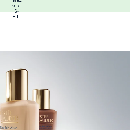
lisää
Lisätietoja
kuukauden
S-
Eduista