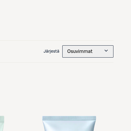
Osuvimmat
Järjestä