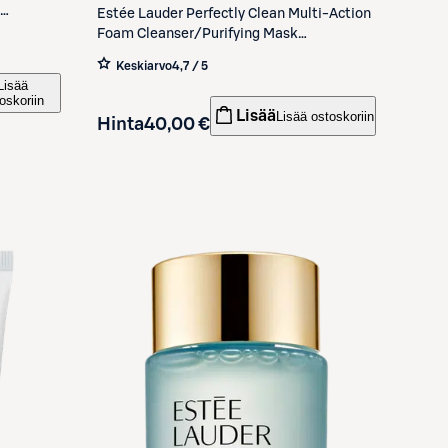
Estée Lauder
Perfectly Clean Multi-Action
ivävoide
Foam Cleanser/Purifying Mask
puhdistusvaahto 150 ml
Keskiarvo
4,7 / 5
Lisää
oskoriin
Lisää
Lisää ostoskoriin
Hinta
40,00 €