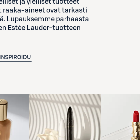
set ja ylelliset tuotteet
t raaka-aineet ovat tarkasti
yttää. Lupauksemme parhaasta
sen Estée Lauder-tuotteen
INSPIROIDU